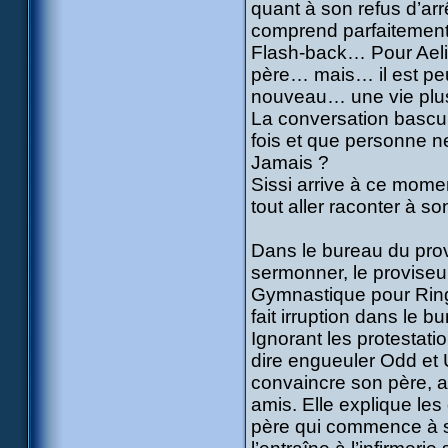
quant à son refus d’arrê
comprend parfaitement
Flash-back… Pour Aelita
père… mais… il est pe
nouveau… une vie plu
La conversation bascul
fois et que personne 
Jamais ?
Sissi arrive à ce momen
tout aller raconter à so
Dans le bureau du provi
sermonner, le proviseu
Gymnastique pour Ring
fait irruption dans le b
Ignorant les protestati
dire engueuler Odd et 
convaincre son père, arg
amis. Elle explique le
père qui commence à se 