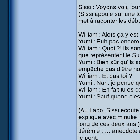
Sissi : Voyons voir, j
(Sissi appuie sur une 
met à raconter les débu
William : Alors ça y es
Yumi : Euh pas encore, 
William : Quoi ?! Ils s
que représentent le Su
Yumi : Bien sûr qu’ils 
empêche pas d’être n
William : Et pas toi ?
Yumi : Nan, je pense qu
William : En fait tu es
Yumi : Sauf quand c’es
(Au Labo, Sissi écoute
explique avec minutie l
long de ces deux ans.)
Jérémie : … anecdote a
le pont.