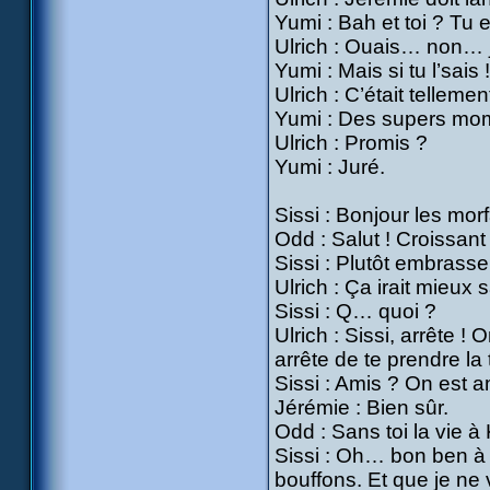
Yumi : Bah et toi ? Tu 
Ulrich : Ouais… non… j
Yumi : Mais si tu l’sais !
Ulrich : C’était tellem
Yumi : Des supers mom
Ulrich : Promis ?
Yumi : Juré.
Sissi : Bonjour les morf
Odd : Salut ! Croissant
Sissi : Plutôt embrasse
Ulrich : Ça irait mieu
Sissi : Q… quoi ?
Ulrich : Sissi, arrête !
arrête de te prendre la
Sissi : Amis ? On est a
Jérémie : Bien sûr.
Odd : Sans toi la vie à
Sissi : Oh… bon ben à p
bouffons. Et que je ne