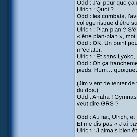
Odd : J’ai peur que ç
Ulrich : Quoi ?
Odd : les combats, l’av
collège risque d’être s
Ulrich : Plan-plan ? S’é
« être plan-plan », moi.
Odd : OK. Un point pour
m’éclater.
Ulrich : Et sans Lyoko,
Odd : Oh ça franchement
pieds. Hum… quoique… b
(Jim vient de tenter de
du dos.)
Odd : Ahaha ! Gymnast
veut dire GRS ?
Odd : Au fait, Ulrich, e
Et me dis pas « J’ai pa
Ulrich : J'aimais bien ê