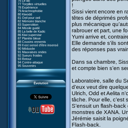
76 Le lac
#05 - Rivalité
77 Torpilles virtuelles
!
#06 - Soupçons
78 Expérience
#07 - Compte-à-rebours
Sissi vient encore en 
79 Arachnophobie
#08 - Virus
80 Kiwodd
#09 - Comment tromper XANA
têtes de déprimés prof
81 Oeil pour oeil
#10 - Le réveil du guerrier
82 Mémoire blanche
#11 - Rendez-vous
plus mécanique qu’autre
83 Superstition
#12 - Chaos à Kadic
84 Missile guidé
#13 - Vendredi 13
rabrouer et part, une fo
85 La belle de Kadic
#14 - Intrusion
86 Kiwi superstar
Yumi arrive et, contrai
#15 - Les sans-codes
87 Planète bleue
#16 - Confusion
88 Cousins ennemis
Elle demande s’ils sont
#17 - Un avenir professionnel
89 Il est sensé d'être insensé
assuré
des réponses pas vrai
90 Médusée
#18 - Obstination
91 Mauvaises ondes
#19 - Le piège
92 Sueurs froides
#20 - Espionnage
93 Retour
#21 - Faux-semblants
Dans sa chambre, Sissi j
94 Contre-attaque
#22 - Mutinerie
95 Souvenirs
#23 - Le blues de Jérémie
et compte bien s’en se
#24 - Paradoxe temporel
#25 - Hécatombe
#26 - Ultime mission
Laboratoire, salle du 
Évolution
d’eux veut dire quelqu
Ulrich, Odd et Aelita n
tâche. Pour elle, c’est
S’ensuit un flash-back
monstres de XANA. Un s
Jérémie saisit la poig
Flash-back.