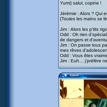
Yumi) salut, copine !
Jérémie : Alors ? Qui e
(Toutes les mains se lè
Jim : Alors les p’tits r
Odd : Oh rien d’spécial
de dangers et d’aventu
Jim : On passe tous par
mes rêves d’adolescent
Odd : Vous êtes vraim
Jim : Euh… j’préfère ne
Galerie