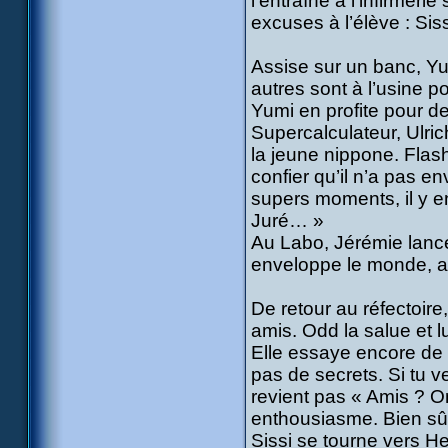
l’entraîne à l’infirmeri
excuses à l’élève : Sis
Assise sur un banc, Yum
autres sont à l’usine 
Yumi en profite pour de
Supercalculateur, Ulric
la jeune nippone. Flas
confier qu’il n’a pas e
supers moments, il y e
Juré… »
Au Labo, Jérémie lance
enveloppe le monde, a
De retour au réfectoir
amis. Odd la salue et l
Elle essaye encore de c
pas de secrets. Si tu v
revient pas « Amis ? O
enthousiasme. Bien sûr,
Sissi se tourne vers He