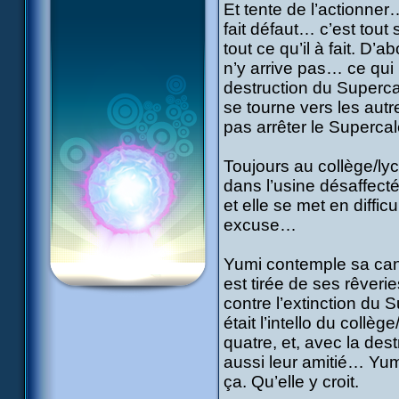
Et tente de l’actionne
fait défaut… c’est tout 
tout ce qu’il à fait. D’
n’y arrive pas… ce qui
destruction du Superca
se tourne vers les autr
pas arrêter le Superca
Toujours au collège/lycé
dans l’usine désaffecté
et elle se met en diffic
excuse…
Yumi contemple sa cane
est tirée de ses rêverie
contre l’extinction du 
était l’intello du collè
quatre, et, avec la des
aussi leur amitié… Yumi
ça. Qu’elle y croit.