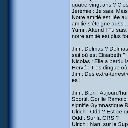
quatre-vingt ans ? C’es
Jérémie : Je sais. Mais 
Notre amitié est liée au
amitié s’éteigne aussi…
Yumi : Attend ! Tu sais
notre amitié est plus fo
Jim : Delmas ? Delma
sait où est Elisabeth ?
Nicolas : Elle a perdu 
Hervé : T’es dingue où 
Jim : Des extra-terrest
es !
Jim : Bien ! Aujourd’h
Sportif, Gorille Ramo
signifie Gymnastique R
Ulrich : Odd ? Est-ce 
Odd : Sur la GRS ?
Ulrich : Nan, sur le Sup