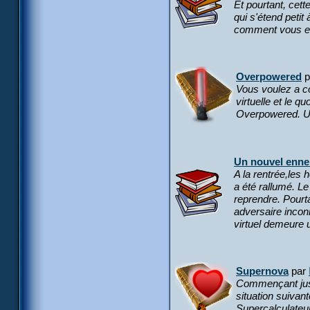
Et pourtant, cett
qui s'étend petit
comment vous en 
Overpowered
p
Vous voulez a co
virtuelle et le q
Overpowered. Un
Un nouvel enn
A la rentrée,les
a été rallumé. Le
reprendre. Pourt
adversaire inconn
virtuel demeure 
Supernova
par
Commençant juste
situation suivant
Supercalculateur