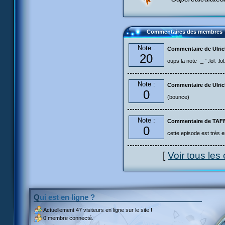
Commentaires des membres
Note :
Commentaire de Ulric
20
oups la note -_-' :lol: :lol: :lo
Note :
Commentaire de Ulric
0
(bounce)
Note :
Commentaire de TA
0
cette episode est très e
[
Voir tous le
Qui est en ligne ?
Actuellement
47 visiteurs
en ligne sur le site !
0 membre connecté.