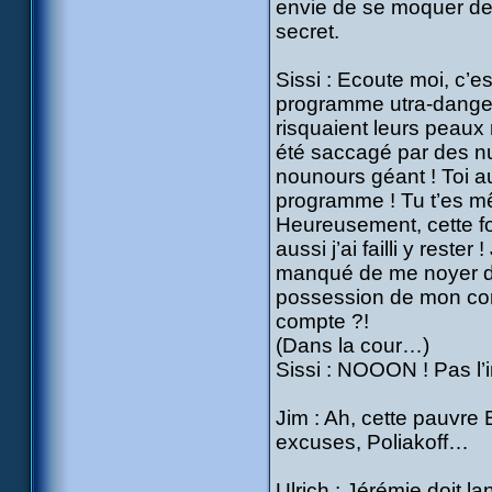
envie de se moquer de 
secret.
Sissi : Ecoute moi, c’e
programme utra-danger
risquaient leurs peaux 
été saccagé par des n
nounours géant ! Toi au
programme ! Tu t’es mêm
Heureusement, cette fo
aussi j’ai failli y reste
manqué de me noyer dan
possession de mon corp
compte ?!
(Dans la cour…)
Sissi : NOOON ! Pas l’inf
Jim : Ah, cette pauvre
excuses, Poliakoff…
Ulrich : Jérémie doit 