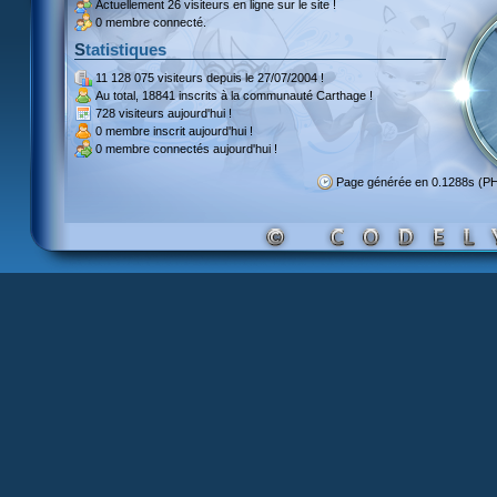
Actuellement
26 visiteurs
en ligne sur le site !
0 membre connecté.
Statistiques
11 128 075 visiteurs
depuis le 27/07/2004 !
Au total,
18841 inscrits
à la communauté Carthage !
728 visiteurs
aujourd'hui !
0 membre inscrit
aujourd'hui !
0 membre
connectés aujourd'hui !
Page générée en 0.1288s (P