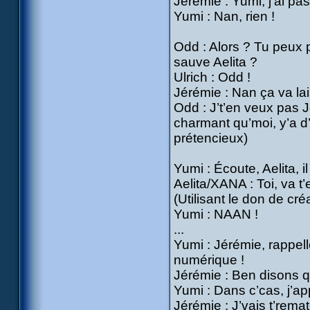
Jérémie : Yumi, j’ai pas
Yumi : Nan, rien !
Odd : Alors ? Tu peux p
sauve Aelita ?
Ulrich : Odd !
Jérémie : Nan ça va laiss
Odd : J’t’en veux pas 
charmant qu’moi, y’a d’
prétencieux)
Yumi : Écoute, Aelita, il
Aelita/XANA : Toi, va t’
(Utilisant le don de cré
Yumi : NAAN !
...
Yumi : Jérémie, rappell
numérique !
Jérémie : Ben disons qu’
Yumi : Dans c’cas, j’ap
Jérémie : J’vais t’rema