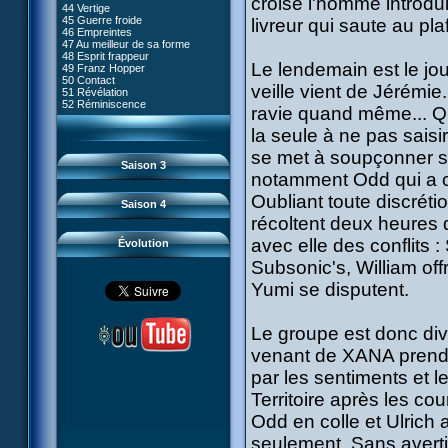
croise l'homme introdu
80 Kiwodd
#09 - Comment tromper XANA
44 Vertige
54 Lyoko moins un
81 Oeil pour oeil
#10 - Le réveil du guerrier
45 Guerre froide
livreur qui saute au pla
55 Raz de marée
82 Mémoire blanche
#11 - Rendez-vous
46 Empreintes
56 Fausse piste
83 Superstition
#12 - Chaos à Kadic
47 Au meilleur de sa forme
57 Aelita
84 Missile guidé
#13 - Vendredi 13
48 Esprit frappeur
58 Le prétendant
85 La belle de Kadic
#14 - Intrusion
Le lendemain est le jou
49 Franz Hopper
59 Le secret
86 Kiwi superstar
#15 - Les sans-codes
50 Contact
60 Tarentule au plafond
87 Planète bleue
veille vient de Jérémie
#16 - Confusion
51 Révélation
61 Sabotage
88 Cousins ennemis
#17 - Un avenir professionnel
52 Réminiscence
62 Désincarnation
ravie quand même... Qua
89 Il est sensé d'être insensé
assuré
63 Triple sot
90 Médusée
#18 - Obstination
64 Surmenage
la seule à ne pas saisi
91 Mauvaises ondes
#19 - Le piège
65 Dernier round
92 Sueurs froides
#20 - Espionnage
se met à soupçonner se
93 Retour
#21 - Faux-semblants
Saison 3
94 Contre-attaque
#22 - Mutinerie
notamment Odd qui a ch
95 Souvenirs
#23 - Le blues de Jérémie
#24 - Paradoxe temporel
Oubliant toute discréti
Saison 4
#25 - Hécatombe
récoltent deux heures d
#26 - Ultime mission
avec elle des conflits :
Évolution
Subsonic's, William off
Yumi se disputent.
Le groupe est donc divi
venant de XANA prend a
par les sentiments et l
Territoire après les co
Odd en colle et Ulrich
seulement. Sans avertir