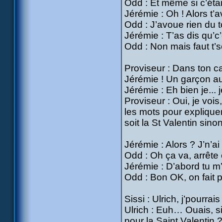
Odd : Et même si c’était
Jérémie : Oh ! Alors t’a
Odd : J’avoue rien du to
Jérémie : T’as dis qu’c’é
Odd : Non mais faut t’s
Proviseur : Dans ton ca
Jérémie ! Un garçon aus
Jérémie : Eh bien je... j
Proviseur : Oui, je voi
les mots pour expliqu
soit la St Valentin sino
Jérémie : Alors ? J’n’a
Odd : Oh ça va, arrête 
Jérémie : D’abord tu m’di
Odd : Bon OK, on fait p
Sissi : Ulrich, j’pourrai
Ulrich : Euh… Ouais, si 
pour la Saint Valentin 