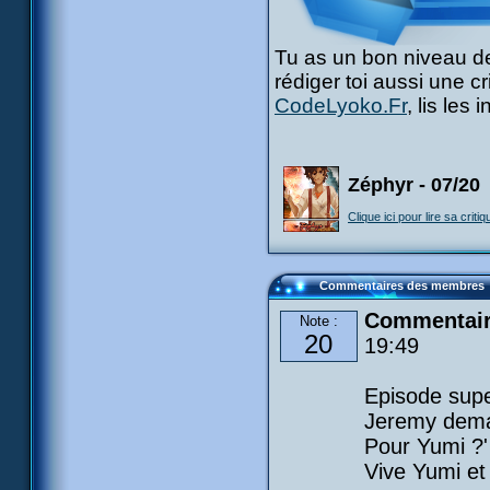
Tu as un bon niveau de
rédiger toi aussi une c
CodeLyoko.Fr
, lis les
Zéphyr - 07/20
Clique ici pour lire sa critiq
Commentaires des membres
Commentair
Note :
20
19:49
Episode supe
Jeremy deman
Pour Yumi ?' 
Vive Yumi et U