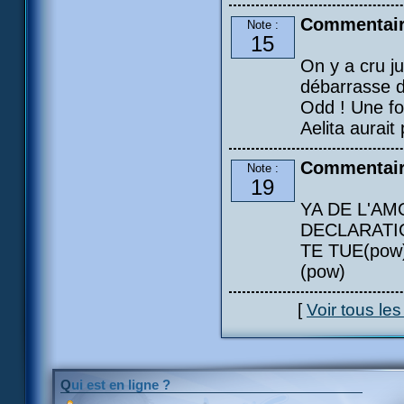
Commentair
Note :
15
On y a cru ju
débarrasse d
Odd ! Une fo
Aelita aurai
Commentai
Note :
19
YA DE L'AMO
DECLARATIO
TE TUE(pow)
(pow)
[
Voir tous le
Qui est en ligne ?