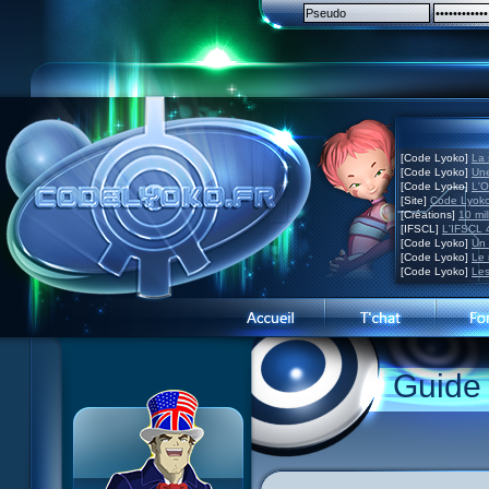
[Code Lyoko]
La 
[Code Lyoko]
Une
[Code Lyoko]
L'O
[Site]
Code Lyoko
[Créations]
10 mil
[IFSCL]
L'IFSCL 4
[Code Lyoko]
Un 
[Code Lyoko]
Le 
[Code Lyoko]
Les
1 Teddygozilla
2 Le voir pour le croire
3 Vacances dans la brume
Guide
4 Carnet de bord
5 Big bogue
6 Cruel dilemme
7 Problème d'image
8 Clap de fin
9 Satellite
10 Créature de rêve
11 Enragés
12 Attaque en piqué