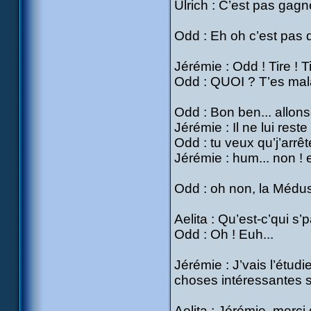
Ulrich : C’est pas gagné
Odd : Eh oh c’est pas d
Jérémie : Odd ! Tire ! Ti
Odd : QUOI ? T’es mal
Odd : Bon ben... allons-
Jérémie : Il ne lui reste
Odd : tu veux qu’j’arrêt
Jérémie : hum... non ! e
Odd : oh non, la Méduse 
Aelita : Qu’est-c’qui s
Odd : Oh ! Euh...
Jérémie : J’vais l’étudi
choses intéressantes 
Aelita : Jérémie, merci 