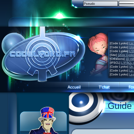
[Code Lyoko]
La 
[Code Lyoko]
Une
[Code Lyoko]
L'O
[Site]
Code Lyoko
[Créations]
10 mil
[IFSCL]
L'IFSCL 4
[Code Lyoko]
Un 
[Code Lyoko]
Le 
[Code Lyoko]
Les
Guide