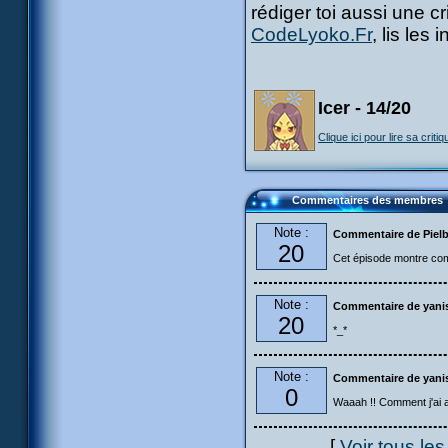
rédiger toi aussi une c
CodeLyoko.Fr
, lis les
Icer - 14/20
Clique ici pour lire sa critiq
Commentaires des membres
Note :
Commentaire de Piel
20
Cet épisode montre com
Note :
Commentaire de yani
20
*_*
Note :
Commentaire de yani
0
Waaah !! Comment j'ai a
[
Voir tous le