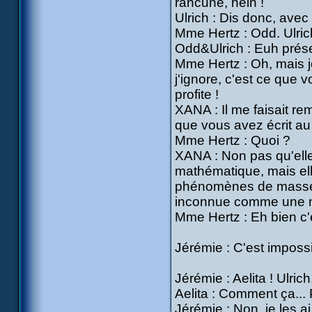
rancune, hein !
Ulrich : Dis donc, avec 
Mme Hertz : Odd. Ulric
Odd&Ulrich : Euh prés
Mme Hertz : Oh, mais j
j'ignore, c'est ce que 
profite !
XANA : Il me faisait re
que vous avez écrit au 
Mme Hertz : Quoi ?
XANA : Non pas qu'elle
mathématique, mais ell
phénomènes de masses 
inconnue comme une ma
Mme Hertz : Eh bien c'e
Jérémie : C'est impossi
Jérémie : Aelita ! Ulric
Aelita : Comment ça... 
Jérémie : Non, je les a