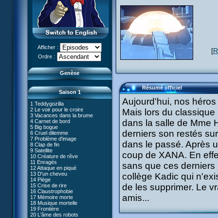
Afficher :
[
R
Le réveil de XANA (Partie 1)
Ordre :
Le réveil de XANA (Partie 2)
Genèse
Résumé officiel
Saison 1
Aujourd'hui, nos héros
1 Teddygozilla
2 Le voir pour le croire
Mais lors du classique 
3 Vacances dans la brume
dans la salle de Mme H
4 Carnet de bord
27 Nouvelle donne
5 Big bogue
28 Terre inconnue
derniers son restés sur
6 Cruel dilemme
29 Exploration
66 Renaissance
7 Problème d'image
30 Un grand jour
dans le passé. Après 
67 Mauvaise réplique
8 Clap de fin
31 Mister Pück
68 Première partie
9 Satellite
32 Saint Valentin
coup de XANA. En effet
69 Double foyer
10 Créature de rêve
33 Mix final
70 Skidbladnir
11 Enragés
34 Chaînon manquant
sans que ces derniers 
71 Premier voyage
12 Attaque en piqué
35 Les jeux sont faits
72 Leçon de choses
13 D'un cheveu
#01 - XANA 2.0
collège Kadic qui n'exi
36 Marabounta
73 Réplika
14 Piège
#02 - Cortex
37 Intérêt commun
74 Je préfère ne pas en parler !
de les supprimer. Le v
15 Crise de rire
#03 - Spectromania
38 Tentation
75 Corps céleste
16 Claustrophobie
#04 - Madame Einstein
39 Mauvaise conduite
76 Le lac
amis...
17 Mémoire morte
#05 - Rivalité
40 Contagion
77 Torpilles virtuelles
18 Musique mortelle
#06 - Soupçons
41 Ultimatum
78 Expérience
19 Frontière
#07 - Compte-à-rebours
42 Désordre
79 Arachnophobie
20 L'âme des robots
#08 - Virus
43 Mon meilleur ennemi
53 Droit au coeur