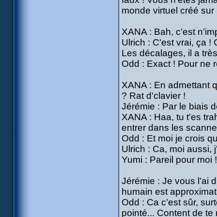
monde virtuel créé sur
XANA : Bah, c'est n'im
Ulrich : C'est vrai, ça 
Les décalages, il a très
Odd : Exact ! Pour ne r
XANA : En admettant qu
? Rat d'clavier !
Jérémie : Par le biais d
XANA : Haa, tu t'es tra
entrer dans les scanners
Odd : Et moi je crois qu
Ulrich : Ca, moi aussi, j
Yumi : Pareil pour moi !
Jérémie : Je vous l'ai 
humain est approximati
Odd : Ca c’est sûr, surt
pointé... Content de te 