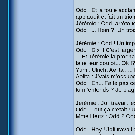
Odd : Et la foule accla
applaudit et fait un tri
Jérémie : Odd, arrête t
Odd : ... Hein ?! Un tro
Jérémie : Odd ! Un impact
Odd : Dix !! C'est largem
... Et Jérémie la procha
faire leur boulot... Ok !
Yumi, Ulrich, Aelita : ..
Aelita : J'vais m'occupe
Odd : Eh... Faite pas ce
tu m'entends ? Je blagu
Jérémie : Joli travail, 
Odd ! Tout ça c'était ! 
Mme Hertz : Odd ? Odd ?
Odd : Hey ! Joli travail