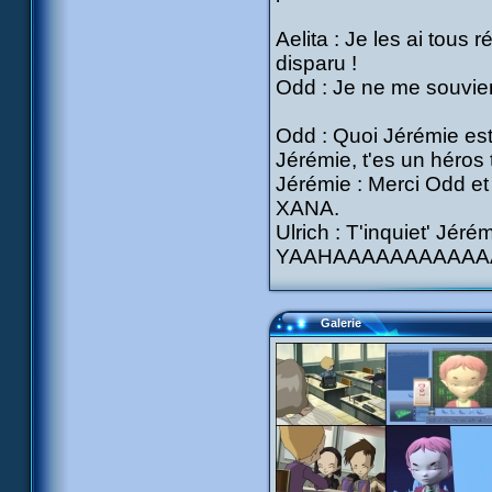
Aelita : Je les ai tous 
disparu !
Odd : Je ne me souvien
Odd : Quoi Jérémie est 
Jérémie, t'es un héros t
Jérémie : Merci Odd et 
XANA.
Ulrich : T'inquiet' Jér
YAAHAAAAAAAAAAAA
Galerie