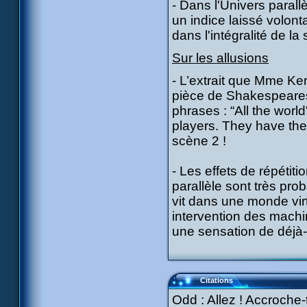
- Dans l'Univers paral
un indice laissé volont
dans l'intégralité de la 
Sur les allusions
- L’extrait que Mme Ken
pièce de Shakespeares 
phrases : “All the wor
players. They have their
scène 2 !
- Les effets de répéti
parallèle sont très pro
vit dans une monde vir
intervention des machin
une sensation de déjà-
Citations
Odd : Allez ! Accroche-t