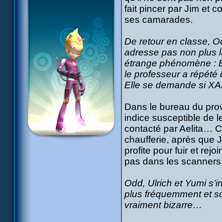
fait pincer par Jim et 
ses camarades.
De retour en classe, Od
adresse pas non plus la
étrange phénomène : En 
le professeur a répété
Elle se demande si X
Dans le bureau du prov
indice susceptible de l
contacté par Aelita… Ce
chaufferie, après que J
profite pour fuir et rej
pas dans les scanners 
Odd, Ulrich et Yumi s’i
plus fréquemment et so
vraiment bizarre…