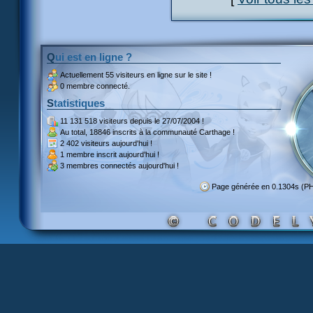
Qui est en ligne ?
Actuellement
55 visiteurs
en ligne sur le site !
0 membre connecté.
Statistiques
11 131 518 visiteurs
depuis le 27/07/2004 !
Au total,
18846 inscrits
à la communauté Carthage !
2 402 visiteurs
aujourd'hui !
1 membre inscrit
aujourd'hui !
3 membres
connectés aujourd'hui !
Page générée en 0.1304s (P