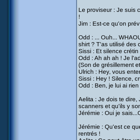
Le proviseur : Je suis c
!
Jim : Est-ce qu'on prévi
Odd : ... Ouh... WHAOU !
shirt ? T'as utilisé de
Sissi : Et silence créti
Odd : Ah ah ah ! Je l'a
(Son de grésillement et
Ulrich : Hey, vous ent
Sissi : Hey ! Silence, c
Odd : Ben, je lui ai rien d
Aelita : Je dois te dire
scanners et qu'ils y son
Jérémie : Oui je sais...O
Jérémie : Qu'est ce q
rentrés !