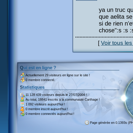
ya un truc qu
que aelita s
si de rien n'
chose":s :s :s
[
Voir tous le
Qui est en ligne ?
Actuellement
29 visiteurs
en ligne sur le site !
0 membre connecté.
Statistiques
11 128 439 visiteurs
depuis le 27/07/2004 !
Au total,
18841 inscrits
à la communauté Carthage !
1 092 visiteurs
aujourd'hui !
0 membre inscrit
aujourd'hui !
0 membre
connectés aujourd'hui !
Page générée en 0.1393s (P