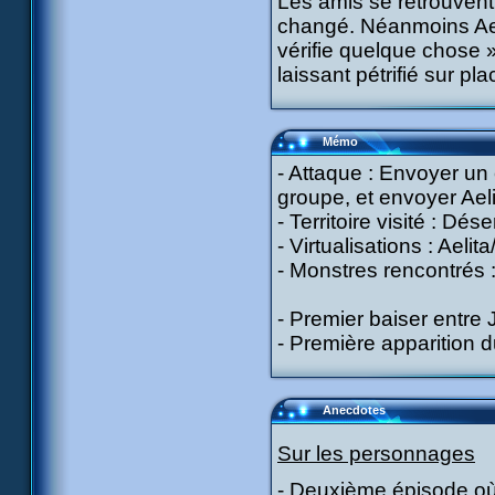
Les amis se retrouvent
changé. Néanmoins Ael
vérifie quelque chose 
laissant pétrifié sur pla
Mémo
- Attaque : Envoyer un
groupe, et envoyer Ael
- Territoire visité : Dése
- Virtualisations : Aelit
- Monstres rencontrés :
- Premier baiser entre 
- Première apparition 
Anecdotes
Sur les personnages
- Deuxième épisode où