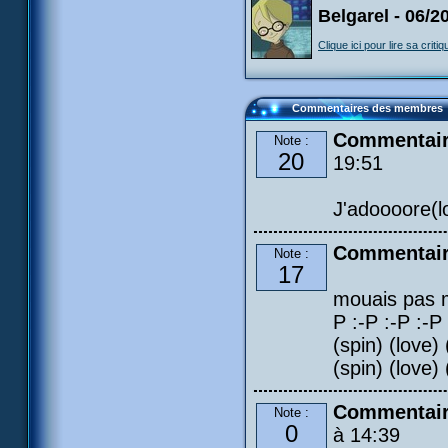
Belgarel - 06/2
Clique ici pour lire sa critiq
Commentaires des membres
Commentaire
Note :
20
19:51
J'adoooore(l
Commentair
Note :
17
mouais pas ma
P :-P :-P :-P
(spin) (love) 
(spin) (love) 
Commentair
Note :
0
à 14:39