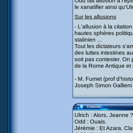
Odd fait allusion à l'
le xanatifier ainsi qu'
Sur les allusions
- L'allusion à la citati
hautes sphères politiq
stalinien ...
Tout les dictateurs s'
des luttes intestines a
soit pas contester. On 
de la Rome Antique et
- M. Fumet (prof d’histoi
Joseph Simon Gallieni fu
Citations
Ulrich : Alors, Jeanne 
Odd : Ouais.
Jérémie : Et Azara, Cla