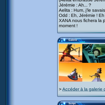
Jérémie : Ah... ?
Aelita : Hum, j’le savais
Odd : Eh, Jérémie ! Eh
XANA nous fichera la pa
moment !
Galerie
>
Accéder à la galerie 
Script