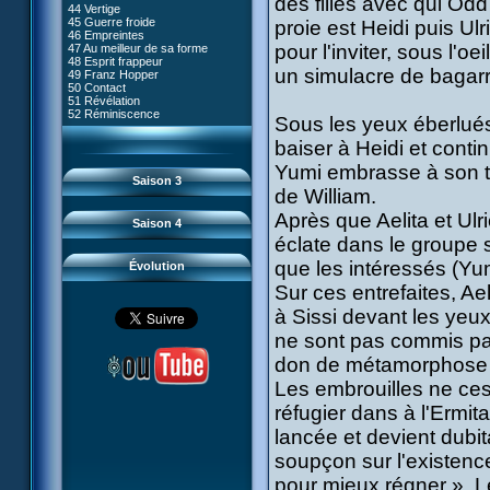
des filles avec qui Odd
80 Kiwodd
#09 - Comment tromper XANA
44 Vertige
54 Lyoko moins un
81 Oeil pour oeil
#10 - Le réveil du guerrier
45 Guerre froide
proie est Heidi puis U
55 Raz de marée
82 Mémoire blanche
#11 - Rendez-vous
46 Empreintes
56 Fausse piste
83 Superstition
#12 - Chaos à Kadic
pour l'inviter, sous l'o
47 Au meilleur de sa forme
57 Aelita
84 Missile guidé
#13 - Vendredi 13
48 Esprit frappeur
58 Le prétendant
85 La belle de Kadic
#14 - Intrusion
un simulacre de bagarr
49 Franz Hopper
59 Le secret
86 Kiwi superstar
#15 - Les sans-codes
50 Contact
60 Tarentule au plafond
87 Planète bleue
#16 - Confusion
51 Révélation
61 Sabotage
88 Cousins ennemis
#17 - Un avenir professionnel
52 Réminiscence
62 Désincarnation
Sous les yeux éberlué
89 Il est sensé d'être insensé
assuré
63 Triple sot
90 Médusée
#18 - Obstination
64 Surmenage
baiser à Heidi et conti
91 Mauvaises ondes
#19 - Le piège
65 Dernier round
92 Sueurs froides
#20 - Espionnage
Yumi embrasse à son to
93 Retour
#21 - Faux-semblants
Saison 3
94 Contre-attaque
#22 - Mutinerie
de William.
95 Souvenirs
#23 - Le blues de Jérémie
#24 - Paradoxe temporel
Après que Aelita et Ul
Saison 4
#25 - Hécatombe
éclate dans le groupe 
#26 - Ultime mission
que les intéressés (Yumi
Évolution
Sur ces entrefaites, Ae
à Sissi devant les yeu
ne sont pas commis pa
don de métamorphose ;
Les embrouilles ne ces
réfugier dans à l'Ermi
lancée et devient dubit
soupçon sur l'existence
pour mieux régner ». L