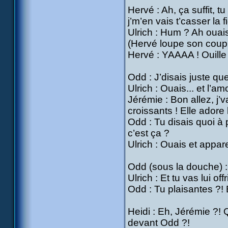
Hervé : Ah, ça suffit, 
j’m’en vais t’casser la f
Ulrich : Hum ? Ah ouais
(Hervé loupe son coup e
Hervé : YAAAA ! Ouille
Odd : J’disais juste qu
Ulrich : Ouais... et l’
Jérémie : Bon allez, j’v
croissants ! Elle adore 
Odd : Tu disais quoi à 
c’est ça ?
Ulrich : Ouais et appar
Odd (sous la douche) :
Ulrich : Et tu vas lui off
Odd : Tu plaisantes ?! 
Heidi : Eh, Jérémie ?!
devant Odd ?!