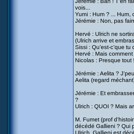
Jérémie : Bah ! T’en fai
vois...
Yumi : Hum ? ... Hum, 
Jérémie : Non, pas faim
Hervé : Ulrich ne sortira 
(Ulrich arrive et embr
Sissi : Qu’est-c’que tu
Hervé : Mais comment y’
Nicolas : Presque tout ! 
Jérémie : Aelita ? J’peu
Aelita (regard méchant)
Jérémie : Et embrasser 
?
Ulrich : QUOI ? Mais ar
M. Fumet (prof d’histoi
décédé Gallieni ? Qui p
Ulrich, Gallieni est déc