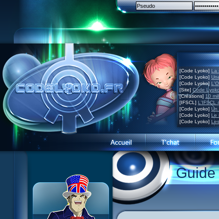
[Code Lyoko]
La 
[Code Lyoko]
Une
[Code Lyoko]
L'O
[Site]
Code Lyoko
[Créations]
10 mil
[IFSCL]
L'IFSCL 4
[Code Lyoko]
Un 
[Code Lyoko]
Le 
[Code Lyoko]
Les
1 Teddygozilla
2 Le voir pour le croire
3 Vacances dans la brume
Guide
4 Carnet de bord
5 Big bogue
6 Cruel dilemme
7 Problème d'image
8 Clap de fin
9 Satellite
10 Créature de rêve
11 Enragés
12 Attaque en piqué