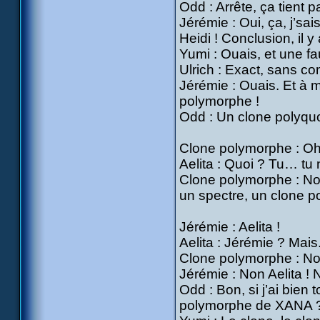
Odd : Arrête, ça tient p
Jérémie : Oui, ça, j’sa
Heidi ! Conclusion, il 
Yumi : Ouais, et une f
Ulrich : Exact, sans co
Jérémie : Ouais. Et à m
polymorphe !
Odd : Un clone polyquo
Clone polymorphe : Oh, 
Aelita : Quoi ? Tu… tu 
Clone polymorphe : Non
un spectre, un clone p
Jérémie : Aelita !
Aelita : Jérémie ? Mais.
Clone polymorphe : Non
Jérémie : Non Aelita ! N
Odd : Bon, si j’ai bien 
polymorphe de XANA 