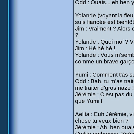
Odd : Ouais... eh ben y
Yolande (voyant la fleur
suis fiancée est bientô
Jim : Vraiment ? Alors
?
Yolande : Quoi moi ? V
Jim : Hé hé hé !
Yolande : Vous m’sembl
comme un brave garço
Yumi : Comment t’as su 
Odd : Bah, tu m’as tra
me traiter d’gros naze !
Jérémie : C’est pas du 
que Yumi !
Aelita : Euh Jérémie, vie
chose tu veux bien ?
Jérémie : Ah, ben ouais
(Aelita embrasse Jéré