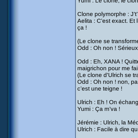
Yumi : Le clone, le cl
Clone polymorphe : J’t
Aelita : C’est exact. E
ça !
(Le clone se transform
Odd : Oh non ! Sérieux 
Odd : Eh, XANA ! Quitte
maigrichon pour me fair
(Le clone d'Ulrich se t
Odd : Oh non ! non, pas 
c’est une teigne !
Ulrich : Eh ! On échan
Yumi : Ça m’va !
Jérémie : Ulrich, la Mé
Ulrich : Facile à dire q