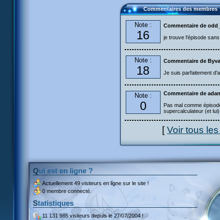
Commentaires des membres
Note :
Commentaire de odd_
16
je trouve l'épisode sans
Note :
Commentaire de Byva
18
Je suis parfaitement d'
Commentaire de adan
Note :
0
Pas mal comme épisode ma
supercalculateur (et lui)
[
Voir tous le
Qui est en ligne ?
Actuellement
49 visiteurs
en ligne sur le site !
0 membre connecté.
Statistiques
11 131 985 visiteurs
depuis le 27/07/2004 !