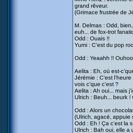
grand rêveur.
(Grimace frustrée de J
M. Delmas : Odd, bien, 
euh... de fox-trot fanat
Odd : Ouais !!
Yumi : C’est du pop roc
Odd : Yeaahh !! Ouhoouu
Aelita : Eh, où est-c’qu
Jérémie : C’est l’heure
vois c’que c’est ?
Aelita : Ah oui... mais j
Ulrich : Beuh... beurk ! 
Odd : Alors un chocolat
(Ulrich, agacé, appuie
Odd : Eh ! Ça c’est la 
Ulrich : Bah oui, elle a 