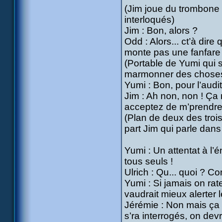
(Jim joue du trombone
interloqués)
Jim : Bon, alors ?
Odd : Alors... ct’à dire
monte pas une fanfare 
(Portable de Yumi qui
marmonner des choses
Yumi : Bon, pour l’audit
Jim : Ah non, non ! Ça n
acceptez de m’prendre 
(Plan de deux des troi
part Jim qui parle dans 
Yumi : Un attentat à l’
tous seuls !
Ulrich : Qu... quoi ? 
Yumi : Si jamais on rate
vaudrait mieux alerter l
Jérémie : Non mais ça 
s’ra interrogés, on devr