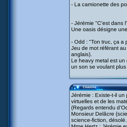
- La camionette des p
- Jérémie "C'est dans l
Une oasis désigne une 
- Odd : "Ton truc, ça a p
Jeu de mot référant au
anglais).
Le heavy metal est un 
un son se voulant plus 
Citations
Jérémie : Existe-t-il u
virtuelles et de les mat
(Regards entendu d’Odd
Monsieur Delâcre (scie
science-fiction, désolé.
Mme Hertz : Jérémie es