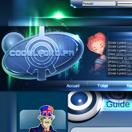
[Code Lyoko]
La 
[Code Lyoko]
Une
[Code Lyoko]
L'O
[Site]
Code Lyoko
[Créations]
10 mil
[IFSCL]
L'IFSCL 4
[Code Lyoko]
Un 
[Code Lyoko]
Le 
[Code Lyoko]
Les
Guide