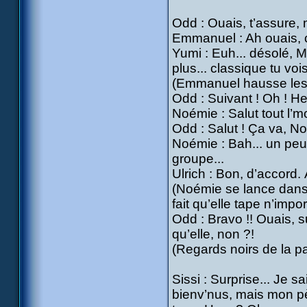
Odd : Ouais, t’assure, m
Emmanuel : Ah ouais, 
Yumi : Euh... désolé,
plus... classique tu voi
(Emmanuel hausse les 
Odd : Suivant ! Oh ! He
Noémie : Salut tout l’
Odd : Salut ! Ça va, No
Noémie : Bah... un peu, 
groupe...
Ulrich : Bon, d’accord. À
(Noémie se lance dans 
fait qu’elle tape n’imp
Odd : Bravo !! Ouais, s
qu’elle, non ?!
(Regards noirs de la pa
Sissi : Surprise... Je 
bienv’nus, mais mon pè