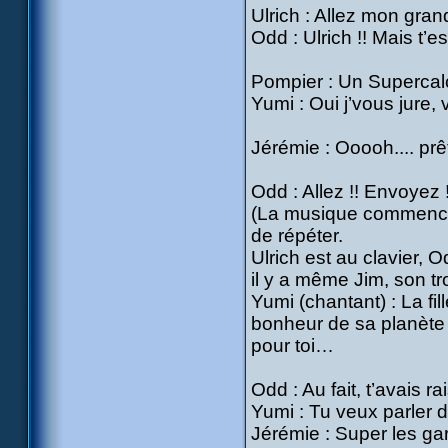
Ulrich : Allez mon grand,
Odd : Ulrich !! Mais t’e
Pompier : Un Supercal
Yumi : Oui j’vous jure,
Jérémie : Ooooh.... prê
Odd : Allez !! Envoyez !
(La musique commence 
de répéter.
Ulrich est au clavier, O
il y a même Jim, son t
Yumi (chantant) : La fil
bonheur de sa planète 
pour toi…
Odd : Au fait, t’avais ra
Yumi : Tu veux parler d
Jérémie : Super les gar