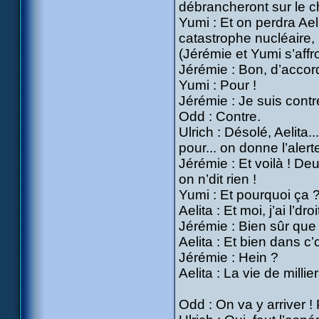
débrancheront sur le 
Yumi : Et on perdra Aelit
catastrophe nucléaire, l
(Jérémie et Yumi s’affr
Jérémie : Bon, d’accord
Yumi : Pour !
Jérémie : Je suis contr
Odd : Contre.
Ulrich : Désolé, Aelita..
pour... on donne l’alerte
Jérémie : Et voilà ! De
on n’dit rien !
Yumi : Et pourquoi ça ?
Aelita : Et moi, j’ai l’dr
Jérémie : Bien sûr que 
Aelita : Et bien dans c’
Jérémie : Hein ?
Aelita : La vie de mill
Odd : On va y arriver ! 