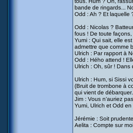
tous. Hum ? Oh, rassur
bande de ringards... Non
Odd : Ah ? Et laquelle 
Odd : Nicolas ? Batteu
fous ! De toute façons, 
Yumi : Qui sait, elle es
admettre que comme ba
Ulrich : Par rapport à 
Odd : Hého attend ! Elle
Ulrich : Oh, sûr ! Dans 
Ulrich : Hum, si Sissi vo
(Bruit de trombone à co
qui vient de débarquer.
Jim : Vous n’auriez pa
Yumi, Ulrich et Odd en
Jérémie : Soit prudente
Aelita : Compte sur moi