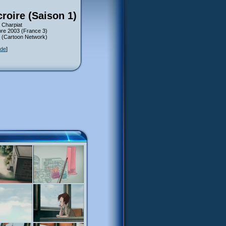
croire (Saison 1)
 Charpiat
bre 2003 (France 3)
4 (Cartoon Network)
ode
]