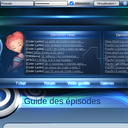
Mémoriser
[Code Lyoko]
La suite de Code Lyoko en ...
[One-Shot] La ca
[Code Lyoko]
Une émission exceptionnell...
[Fanfic] Le Labyr
[Code Lyoko]
L'OST de Code Lyoko se rap...
[Fanfic] L'Engre
[Site]
Code Lyoko a 21 ans !
[One-shot] Le di
[Créations]
10 millions ! (et compagnie...
Potentiel come 
[IFSCL]
L'IFSCL 4.6.X est jouable !
[Fanfic] Gnosis [
[Code Lyoko]
Un « nouveau » monde sans ...
[Fanfic] Dix ans 
[Code Lyoko]
Le retour de Code Lyoko ?
[Fanfic] Chacun 
[Code Lyoko]
Les 20 ans de Code Lyoko...
[Fanfic] À perdre 
Guide des épisodes