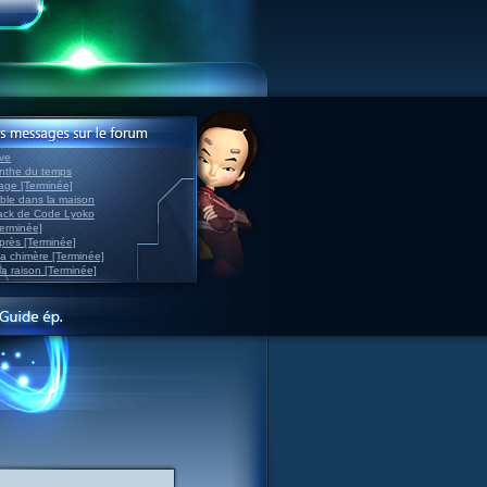
ve
inthe du temps
nage [Terminée]
able dans la maison
back de Code Lyoko
Terminée]
après [Terminée]
sa chimère [Terminée]
la raison [Terminée]