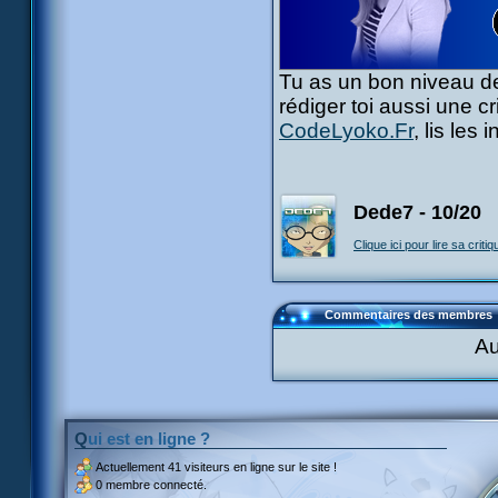
Tu as un bon niveau de
rédiger toi aussi une c
CodeLyoko.Fr
, lis les
Dede7 - 10/20
Clique ici pour lire sa critiq
Commentaires des membres
Au
Qui est en ligne ?
Actuellement
41 visiteurs
en ligne sur le site !
0 membre connecté.