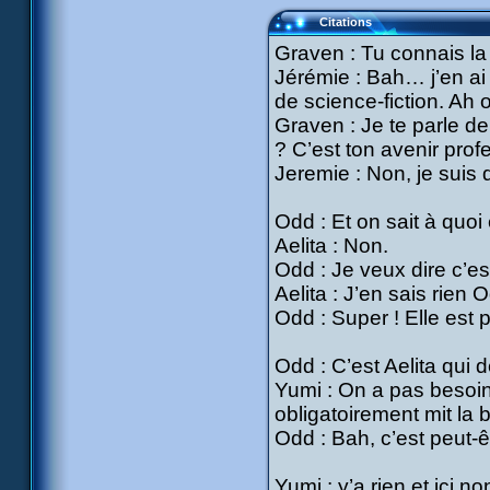
Citations
Graven : Tu connais la
Jérémie : Bah… j’en a
de science-fiction. Ah o
Graven : Je te parle d
? C’est ton avenir prof
Jeremie : Non, je suis
Odd : Et on sait à quoi
Aelita : Non.
Odd : Je veux dire c’est
Aelita : J’en sais rien 
Odd : Super ! Elle est p
Odd : C’est Aelita qui d
Yumi : On a pas besoin 
obligatoirement mit la 
Odd : Bah, c’est peut-ê
Yumi : y’a rien et ici 