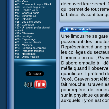
#08 - Virus
découvert leur secret.
#09 - Comment tromper XANA
#10 - Le réveil du guerrier
qui permet de tout reme
#11 - Rendez-vous
#12 - Chaos à Kadic
la balise, ils sont tranqu
#13 - Vendredi 13
#14 - Intrusion
#15 - Les sans-codes
#16 - Confusion
#17 - Un avenir professionnel
Résumé détaillé
assuré
#18 - Obstination
Une limousine se gare
#19 - Le piège
#20 - Espionnage
possédant des lunettes 
#21 - Faux-semblants
#22 - Mutinerie
Représentant d’une gr
#23 - Le blues de Jérémie
#24 - Paradoxe temporel
les collèges du secteu
#25 - Hécatombe
L’homme en noir, Grav
#26 - Ultime mission
D’abord emballé à l’id
méfie quand il observe
quantique. Il prétend d
Vexé, Graven sort télé
fait mouche. Graven es
pour repérer de jeune
sur la physique quanti
auxquels Tyron est con