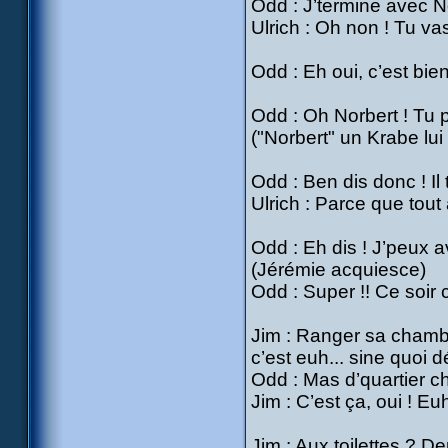
Odd : J’termine avec Nor
Ulrich : Oh non ! Tu va
Odd : Eh oui, c’est bi
Odd : Oh Norbert ! Tu p
("Norbert" un Krabe lui
Odd : Ben dis donc ! Il
Ulrich : Parce que tout
Odd : Eh dis ! J’peux av
(Jérémie acquiesce)
Odd : Super !! Ce soir 
Jim : Ranger sa chambr
c’est euh... sine quoi dé
Odd : Mas d’quartier ch
Jim : C’est ça, oui ! Eu
Jim : Aux toilettes ? D