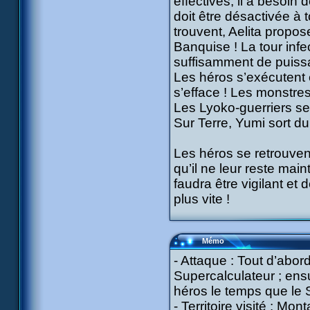
effectives, il a besoin
doit être désactivée à 
trouvent, Aelita propos
Banquise ! La tour infe
suffisamment de puiss
Les héros s’exécutent 
s’efface ! Les monstr
Les Lyoko-guerriers se 
Sur Terre, Yumi sort du
Les héros se retrouven
qu’il ne leur reste main
faudra être vigilant et
plus vite !
Mémo
- Attaque : Tout d’abor
Supercalculateur ; ensu
héros le temps que le S
- Territoire visité : M