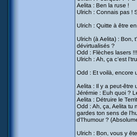
Aelita : Ben la ruse !
Ulrich : Connais pas ! 
Ulrich : Quitte à être en
Ulrich (à Aelita) : Bon,
dévirtualisés ?
Odd : Flèches lasers !!
Ulrich : Ah, ça c’est l’tr
Odd : Et voilà, encore
Aelita : Il y a peut-êtr
Jérémie : Euh quoi ? L
Aelita : Détruire le Terr
Odd : Ah, ça, Aelita t
gardes ton sens de l’hu
d’l’humour ? (Absolume
Ulrich : Bon, vous y ête