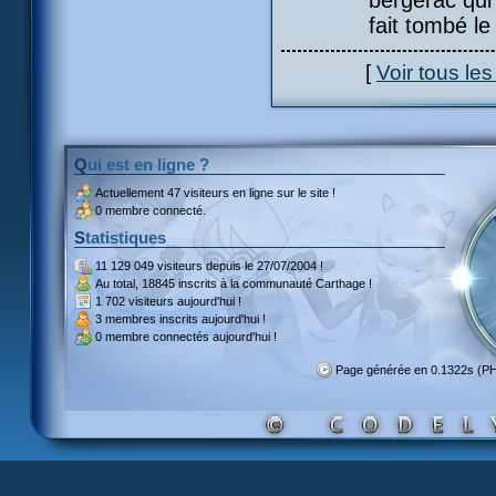
bergerac qui
fait tombé le
[
Voir tous le
Qui est en ligne ?
Actuellement
47 visiteurs
en ligne sur le site !
0 membre connecté.
Statistiques
11 129 049 visiteurs
depuis le 27/07/2004 !
Au total,
18845 inscrits
à la communauté Carthage !
1 702 visiteurs
aujourd'hui !
3 membres inscrits
aujourd'hui !
0 membre
connectés aujourd'hui !
Page générée en 0.1322s (P