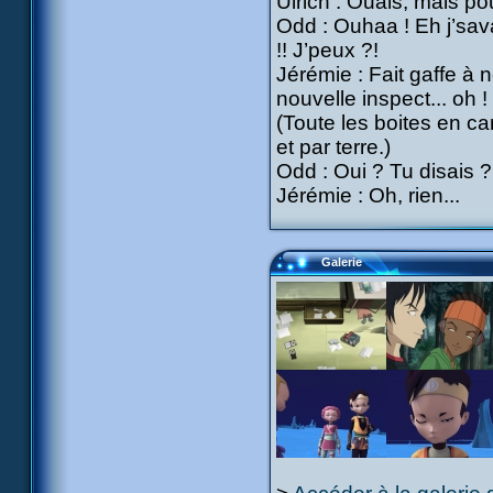
Ulrich : Ouais, mais p
Odd : Ouhaa ! Eh j’sava
!! J’peux ?!
Jérémie : Fait gaffe à 
nouvelle inspect... oh !
(Toute les boites en c
et par terre.)
Odd : Oui ? Tu disais ?
Jérémie : Oh, rien...
Galerie