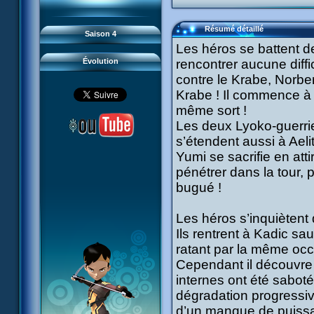
93 Retour
#21 - Faux-semblants
94 Contre-attaque
#22 - Mutinerie
95 Souvenirs
#23 - Le blues de Jérémie
#24 - Paradoxe temporel
Résumé détaillé
Saison 4
#25 - Hécatombe
#26 - Ultime mission
Les héros se battent d
Évolution
rencontrer aucune diffi
contre le Krabe, Norbe
Krabe ! Il commence à g
même sort !
Les deux Lyoko-guerrier
s’étendent aussi à Aeli
Yumi se sacrifie en atti
pénétrer dans la tour, 
bugué !
Les héros s’inquiètent
Ils rentrent à Kadic sa
ratant par la même occ
Cependant il découvre 
internes ont été sabo
dégradation progressiv
d’un manque de puissan