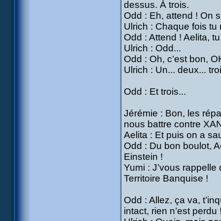
dessus. À trois.
Odd : Eh, attend ! On s’
Ulrich : Chaque fois tu 
Odd : Attend ! Aelita, t
Ulrich : Odd...
Odd : Oh, c’est bon, OK
Ulrich : Un... deux... troi
Odd : Et trois...
Jérémie : Bon, les répa
nous battre contre XAN
Aelita : Et puis on a s
Odd : Du bon boulot, Ae
Einstein !
Yumi : J’vous rappelle
Territoire Banquise !
Odd : Allez, ça va, t’in
intact, rien n’est perdu 