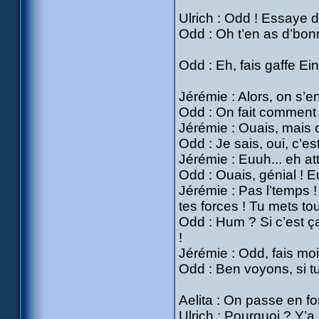
Ulrich : Odd ! Essaye 
Odd : Oh t’en as d’bonn
Odd : Eh, fais gaffe Ein
Jérémie : Alors, on s’
Odd : On fait comment o
Jérémie : Ouais, mais on
Odd : Je sais, oui, c’es
Jérémie : Euuh... eh att
Odd : Ouais, génial ! E
Jérémie : Pas l’temps !
tes forces ! Tu mets t
Odd : Hum ? Si c’est ça
!
Jérémie : Odd, fais moi
Odd : Ben voyons, si t
Aelita : On passe en fo
Ulrich : Pourquoi ? Y’a