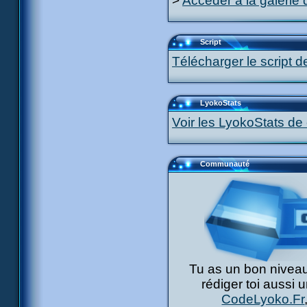
>
Accéder à la galerie 
Script
Télécharger le script d
LyokoStats
Voir les LyokoStats de 
Communauté
Tu as un bon niveau
rédiger toi aussi 
CodeLyoko.Fr