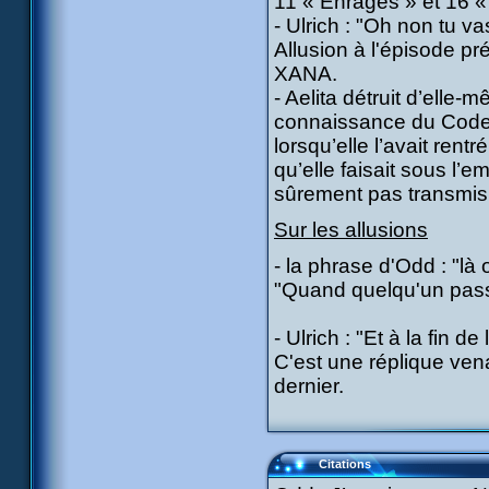
11 « Enragés » et 16 «
- Ulrich : "Oh non tu v
Allusion à l'épisode 
XANA.
- Aelita détruit d’elle-
connaissance du Code 
lorsqu’elle l’avait ren
qu’elle faisait sous l’
sûrement pas transmis u
Sur les allusions
- la phrase d'Odd : "l
"Quand quelqu'un passe
- Ulrich : "Et à la fin de
C'est une réplique ven
dernier.
Citations