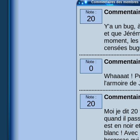
Commentaires des membres
Commentair
Note :
20
Y'a un bug, 
et que Jérém
moment, les r
censées bugu
Commentair
Note :
0
Whaaaat ! Po
l'armoire de
Commentair
Note :
20
Moi je dit 20
quand il passe
est en noir et
blanc ! Avec 