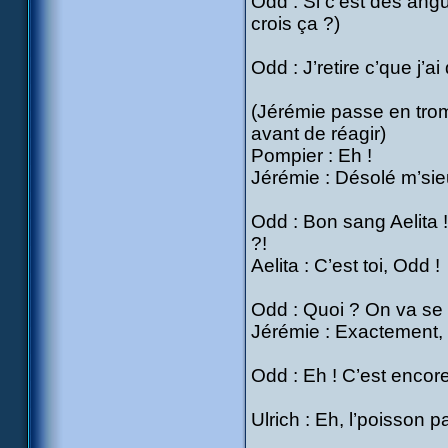
Odd : Si c’est des angu
crois ça ?)
Odd : J’retire c’que j’ai
(Jérémie passe en tro
avant de réagir)
Pompier : Eh !
Jérémie : Désolé m’sieur
Odd : Bon sang Aelita ! 
?!
Aelita : C’est toi, Odd !
Odd : Quoi ? On va se 
Jérémie : Exactement, 
Odd : Eh ! C’est encor
Ulrich : Eh, l’poisson 