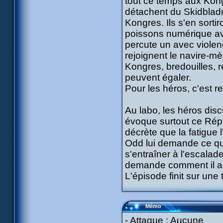
tout ce temps aux Kong
détachent du Skidbladni
Kongres. Ils s'en sort
poissons numérique ave
percute un avec violen
rejoignent le navire-mè
Kongres, bredouilles, r
peuvent égaler.
Pour les héros, c'est re
Au labo, les héros discu
évoque surtout ce Répli
décrète que la fatigue 
Odd lui demande ce qu'il
s'entraîner à l'escalade
demande comment il a 
L'épisode finit sur une
Mémo
- Attaque : Aucune