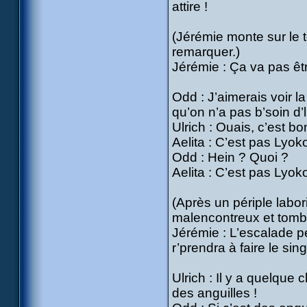
attire !
(Jérémie monte sur le 
remarquer.)
Jérémie : Ça va pas être
Odd : J’aimerais voir l
qu’on n’a pas b’soin d’l
Ulrich : Ouais, c’est b
Aelita : C’est pas Lyoko
Odd : Hein ? Quoi ?
Aelita : C’est pas Lyok
(Après un périple labori
malencontreux et tombe,
Jérémie : L’escalade peu
r’prendra à faire le sing
Ulrich : Il y a quelque
des anguilles !