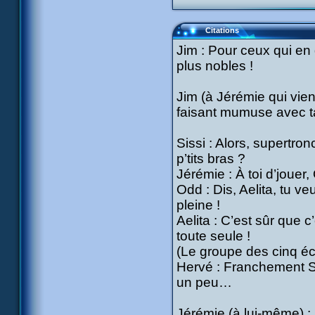
Citations
Jim : Pour ceux qui en 
plus nobles !
Jim (à Jérémie qui vien
faisant mumuse avec ta
Sissi : Alors, supertro
p’tits bras ?
Jérémie : À toi d’jouer,
Odd : Dis, Aelita, tu ve
pleine !
Aelita : C’est sûr que 
toute seule !
(Le groupe des cinq écl
Hervé : Franchement Si
un peu…
Jérémie (à lui-même) :