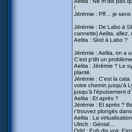
Aelita : Ne m’dis pas q
!
Jérémie : Pff… je sens q
Jérémie : De Labo à Sk
cannette) Aelita, allez,
Aelita : Skid à Labo ?
Jérémie : Aelita, on a 
C’est p’têt un problème
Aelita : Jérémie ? Le 
planté.
Jérémie : C’est la cata
votre chemin jusqu’à L
jusqu’à l’épuisement d’
Aelita : Et après ?
Jérémie : Et après ? Be
r’trouvez plongés dans
Aelita : La virtualisat
Ulrich : Génial…
Odd : Euh dis voir, Ein