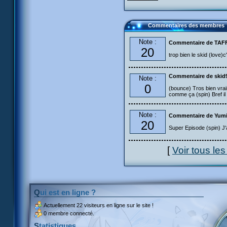
Commentaires des membres
Note :
Commentaire de TA
20
trop bien le skid (love)
Commentaire de skid
Note :
0
(bounce) Tros bien vra
comme ça (spin) Bref il n
Note :
Commentaire de Yum
20
Super Episode (spin) J'
[
Voir tous le
Qui est en ligne ?
Actuellement
22 visiteurs
en ligne sur le site !
0 membre connecté.
Statistiques