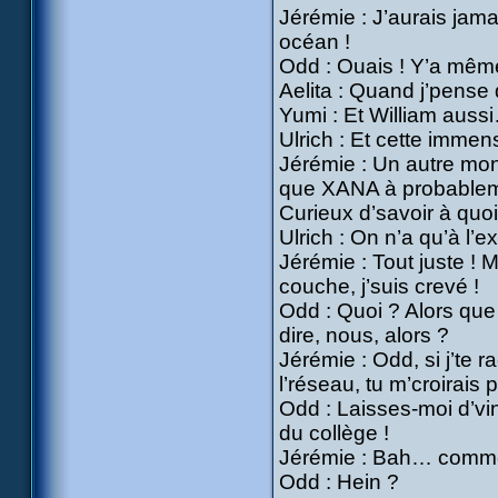
Jérémie : J’aurais jama
océan !
Odd : Ouais ! Y’a même
Aelita : Quand j’pense
Yumi : Et William auss
Ulrich : Et cette immen
Jérémie : Un autre mon
que XANA à probableme
Curieux d’savoir à quoi
Ulrich : On n’a qu’à l’ex
Jérémie : Tout juste ! M
couche, j’suis crevé !
Odd : Quoi ? Alors que 
dire, nous, alors ?
Jérémie : Odd, si j’te 
l’réseau, tu m’croirais p
Odd : Laisses-moi d’vine
du collège !
Jérémie : Bah… commen
Odd : Hein ?