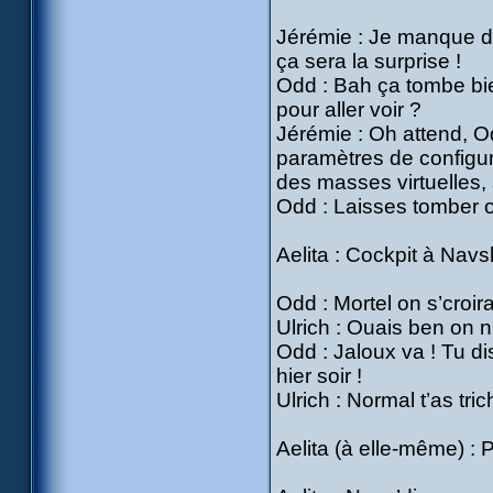
Jérémie : Je manque de
ça sera la surprise !
Odd : Bah ça tombe bien
pour aller voir ?
Jérémie : Oh attend, 
paramètres de configur
des masses virtuelles,
Odd : Laisses tomber on
Aelita : Cockpit à Nav
Odd : Mortel on s’croir
Ulrich : Ouais ben on n
Odd : Jaloux va ! Tu dis
hier soir !
Ulrich : Normal t’as tric
Aelita (à elle-même) :