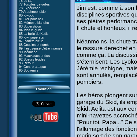
76 Le lac
#05 - Rivalité
77 Torpilles virtuelles
#06 - Soupçons
Jim est, comme à son h
78 Expérience
#07 - Compte-à-rebours
79 Arachnophobie
#08 - Virus
disciplines sportives q
80 Kiwodd
#09 - Comment tromper XANA
81 Oeil pour oeil
#10 - Le réveil du guerrier
ses piètres performanc
82 Mémoire blanche
#11 - Rendez-vous
83 Superstition
Il chute et honteux, il 
#12 - Chaos à Kadic
84 Missile guidé
#13 - Vendredi 13
85 La belle de Kadic
#14 - Intrusion
86 Kiwi superstar
#15 - Les sans-codes
Néanmoins, la chute tra
87 Planète bleue
#16 - Confusion
88 Cousins ennemis
#17 - Un avenir professionnel
le rassure derechef en lu
89 Il est sensé d'être insensé
assuré
90 Médusée
#18 - Obstination
comme ça. La discussion
91 Mauvaises ondes
#19 - Le piège
92 Sueurs froides
#20 - Espionnage
s'éternisent. Les Lyoko
93 Retour
#21 - Faux-semblants
94 Contre-attaque
Jérémie rechigne, mais
#22 - Mutinerie
95 Souvenirs
#23 - Le blues de Jérémie
sont annulés, remplacé
#24 - Paradoxe temporel
#25 - Hécatombe
pompiers.
#26 - Ultime mission
Évolution
Les héros plongent sur
garage du Skid, ils emp
Skid, Aelita est aux c
mini-navettes accroché
"Pour toi, Papa..." Ce 
l'allumage des fonction
marin sort de son gara