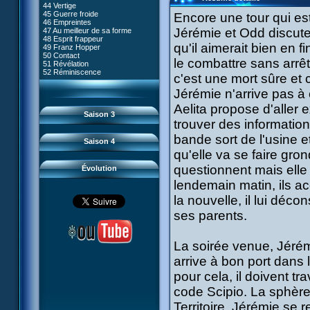
80 Kiwodd
#09 - Comment tromper XANA
44 Vertige
54 Lyoko moins un
81 Oeil pour oeil
#10 - Le réveil du guerrier
45 Guerre froide
Encore une tour qui est
55 Raz de marée
82 Mémoire blanche
#11 - Rendez-vous
46 Empreintes
56 Fausse piste
83 Superstition
#12 - Chaos à Kadic
Jérémie et Odd discuten
47 Au meilleur de sa forme
57 Aelita
84 Missile guidé
#13 - Vendredi 13
48 Esprit frappeur
58 Le prétendant
85 La belle de Kadic
#14 - Intrusion
qu'il aimerait bien en 
49 Franz Hopper
59 Le secret
86 Kiwi superstar
#15 - Les sans-codes
50 Contact
60 Tarentule au plafond
87 Planète bleue
le combattre sans arrêt
#16 - Confusion
51 Révélation
61 Sabotage
88 Cousins ennemis
#17 - Un avenir professionnel
52 Réminiscence
62 Désincarnation
c'est une mort sûre et 
89 Il est sensé d'être insensé
assuré
63 Triple sot
90 Médusée
#18 - Obstination
64 Surmenage
Jérémie n'arrive pas à 
91 Mauvaises ondes
#19 - Le piège
65 Dernier round
92 Sueurs froides
#20 - Espionnage
Aelita propose d'aller 
93 Retour
#21 - Faux-semblants
Saison 3
94 Contre-attaque
#22 - Mutinerie
trouver des informatio
95 Souvenirs
#23 - Le blues de Jérémie
#24 - Paradoxe temporel
bande sort de l'usine 
Saison 4
#25 - Hécatombe
qu'elle va se faire gron
#26 - Ultime mission
questionnent mais elle
Évolution
lendemain matin, ils 
la nouvelle, il lui déco
ses parents.
La soirée venue, Jérémi
arrive à bon port dans l
pour cela, il doivent tr
code Scipio. La sphèr
Territoire. Jérémie se 