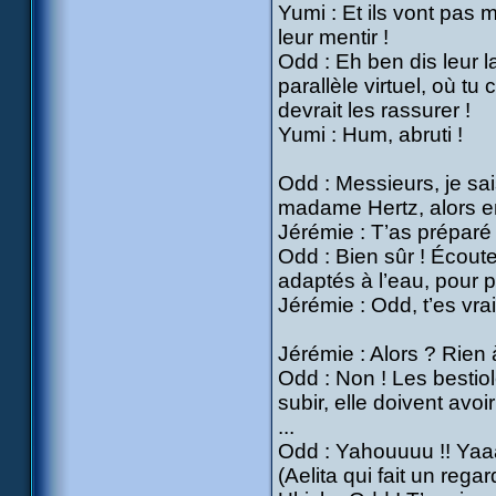
Yumi : Et ils vont pas m’
leur mentir !
Odd : Eh ben dis leur l
parallèle virtuel, où tu
devrait les rassurer !
Yumi : Hum, abruti !
Odd : Messieurs, je sai
madame Hertz, alors e
Jérémie : T’as préparé 
Odd : Bien sûr ! Écou
adaptés à l’eau, pour p
Jérémie : Odd, t’es vra
Jérémie : Alors ? Rien 
Odd : Non ! Les bestiol
subir, elle doivent avoi
...
Odd : Yahouuuu !! Yaa
(Aelita qui fait un rega