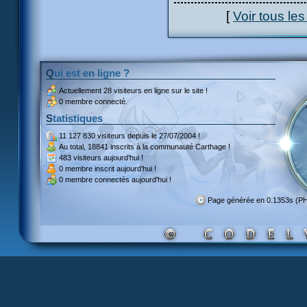
[
Voir tous le
Qui est en ligne ?
Actuellement
28 visiteurs
en ligne sur le site !
0 membre connecté.
Statistiques
11 127 830 visiteurs
depuis le 27/07/2004 !
Au total,
18841 inscrits
à la communauté Carthage !
483 visiteurs
aujourd'hui !
0 membre inscrit
aujourd'hui !
0 membre
connectés aujourd'hui !
Page générée en 0.1353s (P