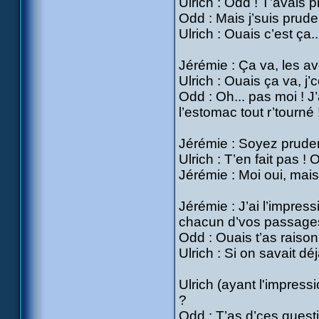
Ulrich : Odd ! T’avais p
Odd : Mais j’suis prude
Ulrich : Ouais c’est ça..
Jérémie : Ça va, les av
Ulrich : Ouais ça va, j
Odd : Oh... pas moi ! J
l’estomac tout r’tourné !
Jérémie : Soyez pruden
Ulrich : T’en fait pas !
Jérémie : Moi oui, mais l
Jérémie : J’ai l’impress
chacun d’vos passages
Odd : Ouais t’as raison
Ulrich : Si on savait déj
Ulrich (ayant l'impress
?
Odd : T’as d’ces quest