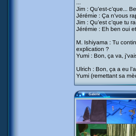
...
Jim : Qu’est-c’que... Be
Jérémie : Ça n’vous ra
Jim : Qu’est c’que tu r
Jérémie : Eh ben oui et
M. Ishiyama : Tu conti
explication ?
Yumi : Bon, ça va, j’vai
Ulrich : Bon, ça a eu l’a
Yumi (remettant sa mèc
Galerie