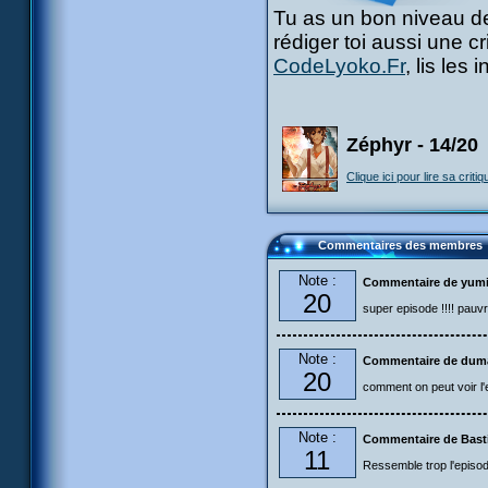
Tu as un bon niveau de
rédiger toi aussi une c
CodeLyoko.Fr
, lis les
Zéphyr - 14/20
Clique ici pour lire sa critiq
Commentaires des membres
Note :
Commentaire de yumi
20
super episode !!!! pauvr
Note :
Commentaire de dum
20
comment on peut voir l
Note :
Commentaire de Bast
11
Ressemble trop l'episode