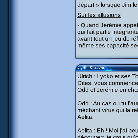
départ » lorsque Jim l
Sur les allusions
- Quand Jérémie appelle
qui fait partie intégran
avant tout un jeu de ré
même ses capacité ses 
Citations
Ulrich : Lyoko et ses 
Dîtes, vous commencez
Odd et Jérémie en chœ
Odd : Au cas où tu l’aur
méchant virus qui la r
Aelita.
Aelita : Eh ! Moi j’ai p
découvert, je crois qu’o