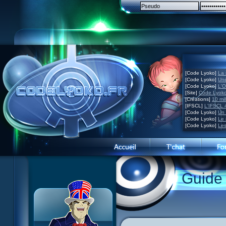
[Code Lyoko]
La 
[Code Lyoko]
Une
[Code Lyoko]
L'O
[Site]
Code Lyoko
[Créations]
10 mil
[IFSCL]
L'IFSCL 4
[Code Lyoko]
Un 
[Code Lyoko]
Le 
[Code Lyoko]
Les
1 Teddygozilla
2 Le voir pour le croire
3 Vacances dans la brume
Guide
4 Carnet de bord
5 Big bogue
6 Cruel dilemme
7 Problème d'image
8 Clap de fin
9 Satellite
10 Créature de rêve
11 Enragés
12 Attaque en piqué