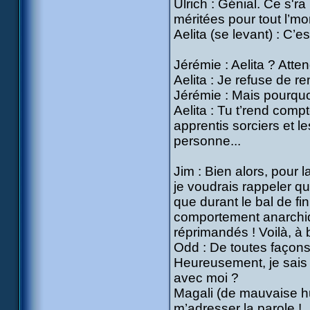
Ulrich : Génial. Ce s'r
méritées pour tout l’mo
Aelita (se levant) : C’e
Jérémie : Aelita ? Atten
Aelita : Je refuse de re
Jérémie : Mais pourquoi 
Aelita : Tu t’rend com
apprentis sorciers et le
personne...
Jim : Bien alors, pour 
je voudrais rappeler que
que durant le bal de fi
comportement anarchiq
réprimandés ! Voilà, à
Odd : De toutes façons p
Heureusement, je sais y f
avec moi ?
Magali (de mauvaise hum
m’adresser la parole !