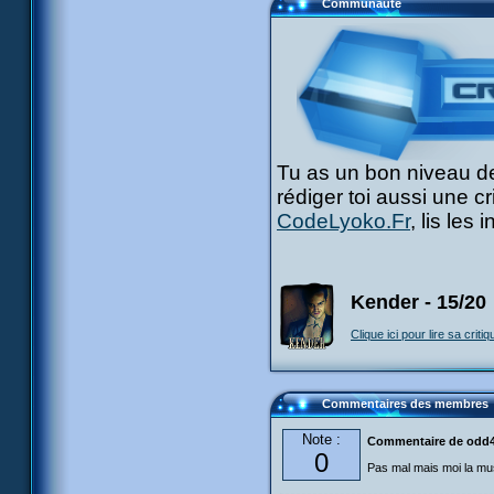
Communauté
Tu as un bon niveau de
rédiger toi aussi une c
CodeLyoko.Fr
, lis les
Kender - 15/20
Clique ici pour lire sa critiq
Commentaires des membres
Note :
Commentaire de odd
0
Pas mal mais moi la mus