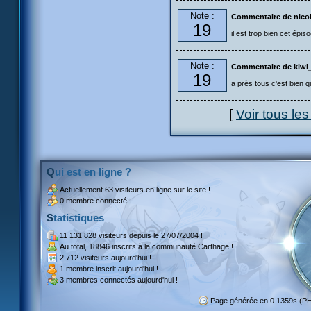
Note :
Commentaire de nicol
19
il est trop bien cet épis
Note :
Commentaire de kiwi
19
a près tous c'est bien q
[
Voir tous le
Qui est en ligne ?
Actuellement
63 visiteurs
en ligne sur le site !
0 membre connecté.
Statistiques
11 131 828 visiteurs
depuis le 27/07/2004 !
Au total,
18846 inscrits
à la communauté Carthage !
2 712 visiteurs
aujourd'hui !
1 membre inscrit
aujourd'hui !
3 membres
connectés aujourd'hui !
Page générée en 0.1359s (P