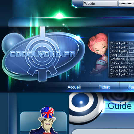
[Code Lyoko]
La 
[Code Lyoko]
Une
[Code Lyoko]
L'O
[Site]
Code Lyoko
[Créations]
10 mil
[IFSCL]
L'IFSCL 4
[Code Lyoko]
Un 
[Code Lyoko]
Le 
[Code Lyoko]
Les
1 Teddygozilla
2 Le voir pour le croire
3 Vacances dans la brume
Guide
4 Carnet de bord
5 Big bogue
6 Cruel dilemme
7 Problème d'image
8 Clap de fin
9 Satellite
10 Créature de rêve
11 Enragés
12 Attaque en piqué