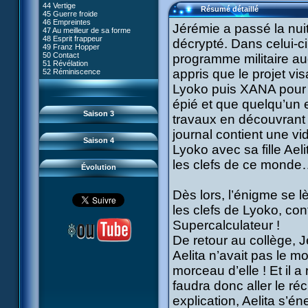
80 Kiwodd
#09 - Comment tromper XANA
44 Vertige
54 Lyoko moins un
Résumé détaillé
81 Oeil pour oeil
#10 - Le réveil du guerrier
45 Guerre froide
55 Raz de marée
82 Mémoire blanche
#11 - Rendez-vous
46 Empreintes
56 Fausse piste
Jérémie a passé la nui
83 Superstition
#12 - Chaos à Kadic
47 Au meilleur de sa forme
57 Aelita
84 Missile guidé
#13 - Vendredi 13
48 Esprit frappeur
58 Le prétendant
décrypté. Dans celui-c
85 La belle de Kadic
#14 - Intrusion
49 Franz Hopper
59 Le secret
86 Kiwi superstar
#15 - Les sans-codes
50 Contact
programme militaire auq
60 Tarentule au plafond
87 Planète bleue
#16 - Confusion
51 Révélation
61 Sabotage
88 Cousins ennemis
#17 - Un avenir professionnel
appris que le projet vis
52 Réminiscence
62 Désincarnation
89 Il est sensé d'être insensé
assuré
63 Triple sot
90 Médusée
#18 - Obstination
Lyoko puis XANA pour dé
64 Surmenage
91 Mauvaises ondes
#19 - Le piège
65 Dernier round
92 Sueurs froides
épié et que quelqu’un e
#20 - Espionnage
93 Retour
#21 - Faux-semblants
Saison 3
travaux en découvrant 
94 Contre-attaque
#22 - Mutinerie
95 Souvenirs
#23 - Le blues de Jérémie
journal contient une vi
#24 - Paradoxe temporel
Saison 4
#25 - Hécatombe
Lyoko avec sa fille Ael
#26 - Ultime mission
les clefs de ce mond
Évolution
Dès lors, l’énigme se l
les clefs de Lyoko, con
Supercalculateur !
De retour au collège, 
Aelita n’avait pas le m
morceau d’elle ! Et il 
faudra donc aller le r
explication, Aelita s’