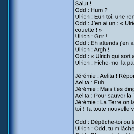
Salut !
Odd : Hum ?
Ulrich : Euh toi, une r
Odd : J’en ai un : « Ulr
couette ! »
Ulrich : Grrr !
Odd : Eh attends j’en ai
Ulrich : Argh !
Odd : « Ulrich qui sort
Ulrich : Fiche-moi la pa
Jérémie : Aelita ! Répon
Aelita : Euh...
Jérémie : Mais t’es ding
Aelita : Pour sauver la T
Jérémie : La Terre on l
toi ! Ta toute nouvelle v
Odd : Dépêche-toi ou ta 
Ulrich : Odd, tu m’lâche