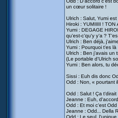
Odd : D’accord c’est bon 
un cœur solitaire !
Ulrich : Salut, Yumi est 
Hiroki : YUMIIIII ! 
Yumi : DEGAGE HIROKI !
qu’est-c’qu’y y’a ? T’e
Ulrich : Ben déjà, j’aim
Yumi : Pourquoi t’es là
Ulrich : Ben j’avais un tr
(Le portable d’Ulrich s
Yumi : Ben alors, tu d
Sissi : Euh dis donc Od
Odd : Non, « pourtant 
Odd : Salut ! Ça t’dirai
Jeanne : Euh, d’accord 
Odd : Et moi c’est Odd 
Jeanne : Odd... Della 
Odd : Le seul, l’unique 