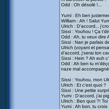
Odd : Oh désolé !...
Yumi : Eh ben justement j
William : Ah ! Salut Yum
Ulrich : D’accord... j’croi
Sissi : Youhou ! Ça t’dir
Odd : Ah, tu veux dire 
Sissi : Nan je parlais d
Ulrich (voyant et pensa
d’accord, j’serai ton cav
Sissi : Hein ? Ah euh c’e
Odd : Ah ben tu m’déçoi
naze mal accompagné
Sissi : Youhou, mon Ulri
Ulrich : Et c’est quoi ?
Sissi : Une petite surpri
Yumi : D’accord, j’ai pig
Ulrich : Ben quoi ?! Toi
Yumi : Ah bon, tu crois