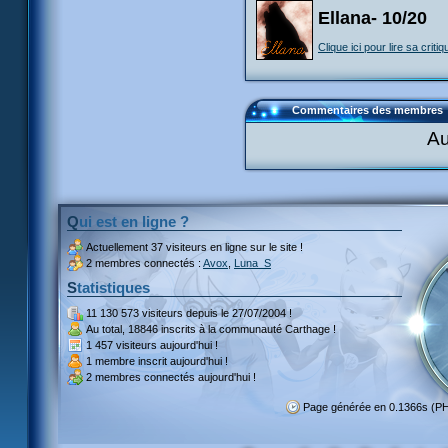
Ellana- 10/20
Clique ici pour lire sa critiq
Commentaires des membres
Au
Qui est en ligne ?
Actuellement
37 visiteurs
en ligne sur le site !
2 membres connectés :
Avox
,
Luna_S
Statistiques
11 130 573 visiteurs
depuis le 27/07/2004 !
Au total,
18846 inscrits
à la communauté Carthage !
1 457 visiteurs
aujourd'hui !
1 membre inscrit
aujourd'hui !
2 membres
connectés aujourd'hui !
Page générée en 0.1366s (P