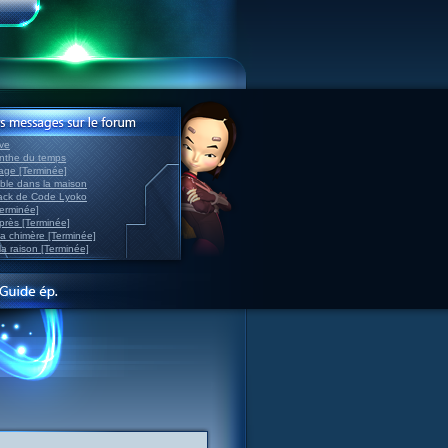
ve
inthe du temps
nage [Terminée]
able dans la maison
back de Code Lyoko
Terminée]
après [Terminée]
sa chimère [Terminée]
la raison [Terminée]