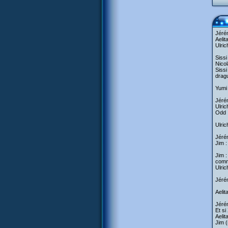
Jérém
Aelit
Ulric
Sissi
Nicol
Sissi
dragu
Yumi 
Jérém
Ulric
Odd :
Ulric
Jéré
Jim :
Jim :
comme
Ulric
Jérém
Aelit
Jérém
Et si
Aelit
Jim (