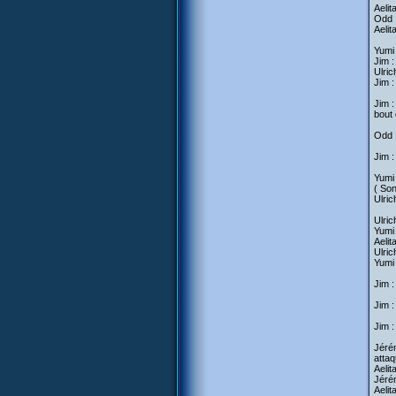
Aelit
Odd :
Aelit
Yumi 
Jim :
Ulric
Jim :
Jim :
bout
Odd :
Jim :
Yumi 
( Son
Ulric
Ulric
Yumi 
Aelit
Ulric
Yumi 
Jim :
Jim :
Jim 
Jérém
attaq
Aelit
Jérém
Aelit