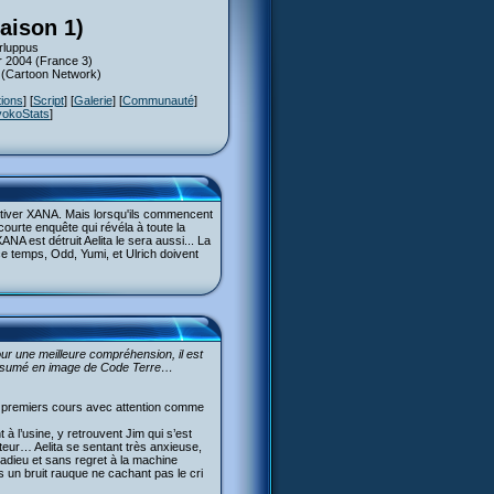
aison 1)
rluppus
er 2004 (France 3)
4 (Cartoon Network)
tions
] [
Script
] [
Galerie
] [
Communauté
]
yokoStats
]
activer XANA. Mais lorsqu'ils commencent
ourte enquête qui révéla à toute la
ANA est détruit Aelita le sera aussi... La
e temps, Odd, Yumi, et Ulrich doivent
r une meilleure compréhension, il est
n résumé en image de Code Terre…
es premiers cours avec attention comme
 l’usine, y retrouvent Jim qui s’est
teur… Aelita se sentant très anxieuse,
adieu et sans regret à la machine
s un bruit rauque ne cachant pas le cri