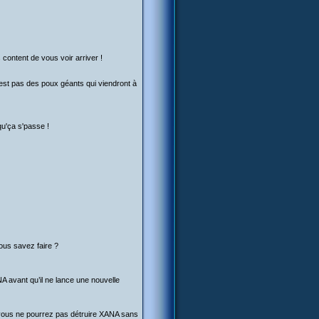
s content de vous voir arriver !
! C'est pas des poux géants qui viendront à
qu'ça s'passe !
vous savez faire ?
NA avant qu’il ne lance une nouvelle
s, vous ne pourrez pas détruire XANA sans