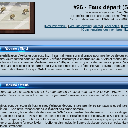
#26 - Faux départ (S
Scénario & Synopsis : Alain Se
Première diffusion en France le 25 févri
Première diffusion aux USA le 24 mai 200
[
Résumé officiel
] [
Résumé détaillé
] [
Mémo
] [
Anecdotes
] [
Cita
[
Commentaires des membres
] [
L
Résumé officiel
térialisation d'Aelita est un succès... Il est maintenant grand temps pour nos héros de dés
faire, Aelita tombe dans les pommes. Jérémie interrompt la destruction de XANA et mène une c
 la conclusion suivante : Aelita est liée à XANA par un virus que ce dernier lui a implanté. Si X
 humanoïde doit donc retourner sur Lyoko le temps que Jérémie trouve l'antivirus. Pendant c
r contre des Kankrelats que XANA à matérialiser sur Terre... Dure journée pour nos héros !
Résumé détaillé
ombreux faits et allusions de cet épisode sont en lien avec ceux du n°25 CODE TERRE… Pou
érable d’avoir vu ou bien lu ce dernier auparavant. Faux départ commence d’ailleurs par u
éros sont de retour de l’usine avec Aelita qui découvre ses premières sensations et suit s
iétude… Ses amis l’encadrent ne la lâchant pas d’une semelle…
ours passés, ils décident de débrancher XANA sans perdre plus de temps… Tous se dirigent à
rtablement installé… Ensemble, ils descendent au troisième sous-sol devant le Supercalcula
 Jérémie qui se présente devant la manette… Prononçant un discours un peu pompeux, il dit 
tée et abaisse le fameux levier… L’effet est immédiat, le Supercalculateur perd son éclat, dan
ita qui s’évanouit…