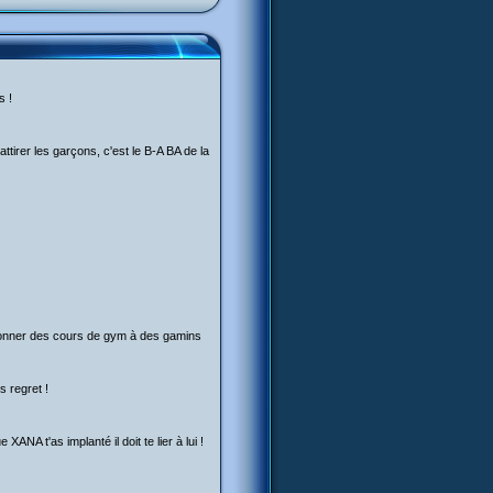
s !
ttirer les garçons, c'est le B-A BA de la
ue donner des cours de gym à des gamins
s regret !
NA t'as implanté il doit te lier à lui !