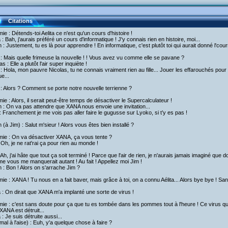
Citations
ie : Détends-toi Aelita ce n'est qu'un cours d'histoire !
a : Bah, j'aurais préféré un cours d'informatique ! J'y connais rien en histoire, moi...
h : Justement, tu es là pour apprendre ! En informatique, c'est plutôt toi qui aurait donné l'cour
 : Mais quelle frimeuse la nouvelle ! ! Vous avez vu comme elle se pavane ?
as : Elle a plutôt l'air super inquiète !
 : Hola, mon pauvre Nicolas, tu ne connais vraiment rien au fille... Jouer les effarouchés pour a
e...
: Alors ? Comment se porte notre nouvelle terrienne ?
ie : Alors, il serait peut-être temps de désactiver le Supercalculateur !
h : On va pas attendre que XANA nous envoie une invitation...
 Franchement je me vois pas aller faire le gugusse sur Lyoko, si t’y es pas !
h (à Jim) : Salut m'sieur ! Alors vous êtes bien installé ?
mie : On va désactiver XANA, ça vous tente ?
 Oh, je ne rat'rai ça pour rien au monde !
 Ah, j'ai hâte que tout ça soit terminé ! Parce que l'air de rien, je n'aurais jamais imaginé q
 vous me manquerait autant ! Au fait ! Appellez moi Jim !
h : Bon ! Alors on s'arrache Jim ?
ie : XANA ! Tu nous en a fait baver, mais grâce à toi, on a connu Aélita... Alors bye bye ! San
a : On dirait que XANA m'a implanté une sorte de virus !
ie : c'est sans doute pour ça que tu es tombée dans les pommes tout à l'heure ! Ce virus que XA
 XANA est détruit...
a : Je suis détruite aussi...
mal à l'aise) : Euh, y'a quelque chose à faire ?