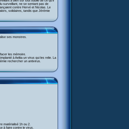
llant a bien sûr tout oublié de ce qu’il
du surveillant, ne se sentant pas de
igançaient contre Hervé et Nicolas. Le
 alors, solidaires, tandis que Jérémie
ialise ses monstres.
ffacer les mémoire.
mplanté à Aelita un virus qui les relie. La
érémie rechercher un antivirus.
re matérialisé 1h ou 2.
e à faire contre le virus.