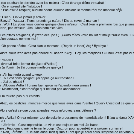
a (se touchant le derrière avec les mains) : C'est étrange d'être virtualisé !
 On en prend vite l'habitude !
a : Pas d'air à respirer, aucune odeur, aucune chaleur, le monde réel me manque déjà !
: Ulrich ! On va jamais y arriver !
 Banzaï ! Yaaaaa : Tiens, prends ça cafard ! Dis au revoir à maman !
h : Woh ! Là, j'dois vous confier quelque chose m'sieur ! C'est bien la première fois que je sui
 Nan, pas m'sieur ! Jim ! Mon nom c'est Jim !
 Les p'tites araignées, là j'm'en occupe ! (...) Alors faîtes votre boulot et moi je f'rai le mien 
 d'un costaud comme moi !
 Oh panne sèche ! C'est bien le moment ! (Reçoit un laser) Arg ! Bye bye !
 Alors, vous n'en avez pas encore eu assez ? Arg... Hey, les morpions ! Ouhou, c'est par ici 
: Yaaah !
 éventail brise le mur de glace d'Aelita !)
h (à Yumi) : Je t'ai connue meilleure que ça !
h : Ah bah voilà quand tu veux !
: Tout est dans l'poignet, j'ai appris ça au freesbee !
a : J'ai eu chaud !
h : Allooons Aelita ! Tu sais bien qu'on ne t'abandonnera jamais !
: Maintenant, c'est l'collège qu'il ne faut pas abandonner !
 On touche pas aux enfants !
 Allez, les bestioles, montrez-moi ce que vous avez dans l'ventre ! Quoi ? C'est tout ce que 
: Alors qu'est ce que vous attendez, vous m'croyez sans défense ?
ie : Aelita ! On va relancer tout de suite le programme de matérialisation ! Il faut anéantir XA
ue !
a : Jérémie... C’est impossible. Le virus est toujours en moi. Je l'sens.
ie : Faut quand même tenter le coup ! On... on pourra peut-être te soigner sur terre !
a : Non, Jérémie… tu le sais aussi bien qu'moi ! Tant que je serai sous l’emprise de ce viru