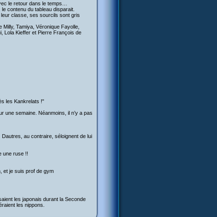
 avec le retour dans le temps…
 le contenu du tableau disparait.
leur classe, ses sourcils sont gris
 Milly, Tamiya, Véronique Fayolle,
Lola Kieffer et Pierre François de
ès les Kankrelats !"
pour une semaine. Néanmoins, il n’y a pas
autres, au contraire, séloignent de lui
 une ruse !!
, et je suis prof de gym
saient les japonais durant la Seconde
raient les nippons.