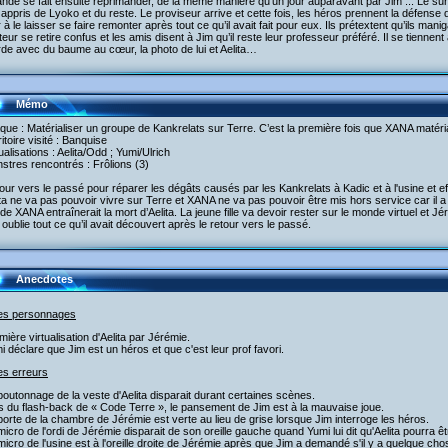
nde se fait ensuite réprimander, de la même manière qu'un jour auparavant par Jim ... Le survei
 appris de Lyoko et du reste. Le proviseur arrive et cette fois, les héros prennent la défense 
à le laisser se faire remonter après tout ce qu’il avait fait pour eux. Ils prétextent qu’ils man
teur se retire confus et les amis disent à Jim qu’il reste leur professeur préféré. Il se tiennent
de avec du baume au cœur, la photo de lui et Aelita…
Mémo
aque : Matérialiser un groupe de Kankrelats sur Terre. C’est la première fois que XANA matér
ritoire visité : Banquise
tualisations : Aelita/Odd ; Yumi/Ulrich
stres rencontrés : Frôlions (3)
our vers le passé pour réparer les dégâts causés par les Kankrelats à Kadic et à l'usine et e
ita ne va pas pouvoir vivre sur Terre et XANA ne va pas pouvoir être mis hors service car il a i
de XANA entraînerait la mort d’Aelita. La jeune fille va devoir rester sur le monde virtuel et J
 oublie tout ce qu’il avait découvert après le retour vers le passé.
Anecdotes
les personnages
mière virtualisation d'Aelita par Jérémie.
i déclare que Jim est un héros et que c'est leur prof favori.
es erreurs
boutonnage de la veste d'Aelita disparait durant certaines scènes.
s du flash-back de « Code Terre », le pansement de Jim est à la mauvaise joue.
porte de la chambre de Jérémie est verte au lieu de grise lorsque Jim interroge les héros.
micro de l'ordi de Jérémie disparait de son oreille gauche quand Yumi lui dit qu'Aelita pourra êt
micro de l'usine est à l'oreille droite de Jérémie après que Jim a demandé s'il y a quelque chos