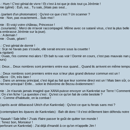
a : Hum ! C'est génial de vivre ! Et c'est à toi que je dois tout ça Jérémie !
ie (gêné) : Euh, oui... Tu sais, j'étais pas seul...
a (parlant d'un photomaton) : Qu’est-ce que c’est ? Un scanner ?
ie : Non, pas exactement... Suis-moi !
ie : Et voiçi votre château, Princesse !
a (souriante) : Merci de m’avoir raccompagné. Même avec ce satané virus, c’est la plus belle
ta embrasse Jérémie sur la joue).
a : A demain !
ie : Ouais, géant !
a : C'est génial de dormir !
: Si je ne l'avais pas s'couée, elle serait encore sous la couette !
ta rigolant)
 Ouais, t'es comme moi alors ! Eh bah tu vas voir ! Dormir en cours, c'est pas mauvais nan p
ours)
i : Deux... Deux nombres sont premiers entre eux quand... Quand ils arrivent en même temps
a : Deux nombres sont premiers entre eux si leur plus grand diviseur commun est un !
lâcre : Oh, très bien !
a : Dans un anneau principal, c'est égal au fait que leur somme direct est un ! Mais bien sûr,
riel non principal ! Enfin... selon le théorème de Bezou évidemment !
ie : Je n'aurais jamais imaginé que XANA puisse envoyer un Kankrelat sur Terre ! Comment il
 On s'en fiche ! La question c'est : Qu'est ce qu'on fait de cette bestiole ?
h : Comme d'habitude, on la combat !
(après avoir débarassé Ulrich d'un Kankrelat) : Qu'est ce que tu ferais sans moi ?
contemplant les épaves de Kankrelats) : Bah dit donc ! Il s'est drôlement bien défendu notre 
 Yaaaah ! Sale bête ! J'vais t'faire passer le goût de quitter ton monde !
: Tenez bon, Monsieur !
perforant un Kankrelat) : J'ai déjà d'mandé à ce qu'on m'appelle Jim !