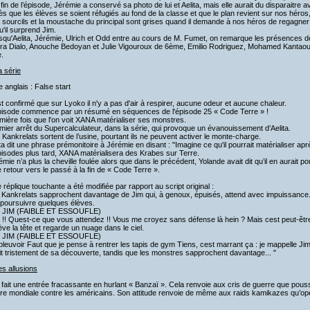
a fin de l’épisode, Jérémie a conservé sa photo de lui et Aelita, mais elle aurait du disparaitre
ès que les élèves se soient réfugiés au fond de la classe et que le plan revient sur nos héros,
 sourcils et la moustache du principal sont grises quand il demande à nos héros de regagner 
u'il surprend Jim.
squ'Aelita, Jérémie, Ulrich et Odd entre au cours de M. Fumet, on remarque les présences de
ra Dialo, Anouche Bedoyan et Julie Vigouroux de 6ème, Emilio Rodriguez, Mohamed Kantaoui, 
.
a série
re anglais : False start
est confirmé que sur Lyoko il n'y a pas d'air à respirer, aucune odeur et aucune chaleur.
épisode commence par un résumé en séquences de l'épisode 25 « Code Terre » !
mière fois que l'on voit XANA matérialiser ses monstres.
mier arrêt du Supercalculateur, dans la série, qui provoque un évanouissement d’Aelita.
 Kankrelats sortent de l’usine, pourtant ils ne peuvent activer le monte-charge.
ita dit une phrase prémonitoire à Jérémie en disant : "Imagine ce qu'il pourrait matérialiser apr
isodes plus tard, XANA matérialisera des Krabes sur Terre.
émie n’a plus la cheville foulée alors que dans le précédent, Yolande avait dit qu’il en aurait 
 retour vers le passé à la fin de « Code Terre ».
 réplique touchante a été modifiée par rapport au script original :
Kankrelats sapprochent davantage de Jim qui, à genoux, épuisés, attend avec impuissance. D
 poursuivre quelques élèves.
- JIM (FAIBLE ET ESSOUFLE)
 !! Quest-ce que vous attendez !! Vous me croyez sans défense là hein ? Mais cest peut-être
ève la tête et regarde un nuage dans le ciel.
- JIM (FAIBLE ET ESSOUFLE)
 pleuvoir Faut que je pense à rentrer les tapis de gym Tiens, cest marrant ça : je mappelle Jim
it tristement de sa découverte, tandis que les monstres sapprochent davantage... "
es allusions
 fait une entrée fracassante en hurlant « Banzaï ». Cela renvoie aux cris de guerre que pous
e mondiale contre les américains. Son attitude renvoie de même aux raids kamikazes qu’opé