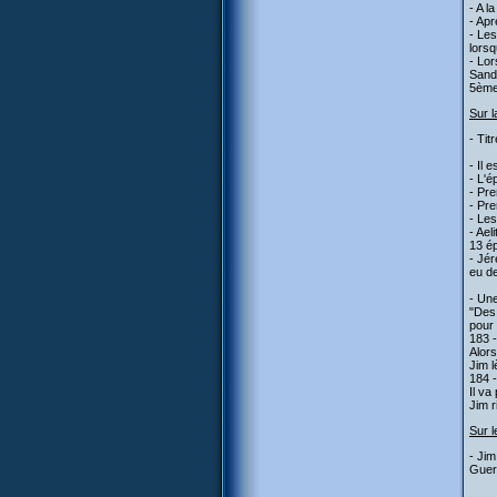
- A l
- Apr
- Les
lorsq
- Lor
Sand
5ème
Sur l
- Tit
- Il 
- L'
- Pre
- Pre
- Les
- Ael
13 ép
- Jér
eu de
- Une
"Des 
pour
183 
Alors
Jim l
184 
Il va
Jim r
Sur l
- Jim
Guerr