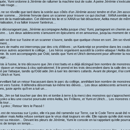
uée, Yumi ordonne à Jérémie de rallumer la machine tout de suite. A peine Jérémie s’exécute
 halo rouge…
a ne se réveille que tard dans la soirée aux côtés d’un Jérémie assez tendre et d’un Jim asso
er somme… Jérémie l’envoie dans un scanner pour trouver ce qui clochait : XANA semble avoi
t de la matérialisation. Cet élément les lie et si XANA se fait désactiver, Aelita meurt de mê
ialisation, il va falloir trouver l’antivirus…
e décourageant pas, Jérémie accompagne Aelita jusque chez Yumi, partageant en chemin avec 
estre… Les deux adolescents s’amusent en épicuriens et en amoureux, jusqu’au moment de
tin se lève sur l’usine et un scanner s’ouvre, tandis que quelque chose en sort. Jim se réve
ement…
urs de maths est interrompu par des cris d’élèves ; un Kankrelat se promène dans les couloi
eux autres arpentent le collège… Les héros organisent aussitôt la contre-attaque ! Aelita doi
ie. Ils sont accompagnés par Odd, tandis que Yumi et Ulrich demeurent pour affronter la nou
inage…
fois à l’usine, le trio découvre que Jim s’est battu et a déjà dézingué bon nombre de mons
 épave un marteau à clou opérationnel. Il le prend et les trois descendent dans la salle de
té par l’attaque, tandis qu'Odd aide Jim à tuer les derniers cafards. Avant de plonger, il lui conf
 Ulrich et Yumi.
rveillant fait un retour fracassant dans le parc du collège, annihilant bon nombre de monstre
ent vers l’usine. Il défendra désormais lui-même les élèves… Les deux adolescents arrivent 
ons, juste après qu’il en a tué un…
ic, Jim se fait toucher par des tirs et tombe à terre à la merci des monstres qui s’approche
yoko a lieu une course poursuite entre Aelita, les Frôlions, et Yumi et Ulrich… Les monstres s
 la tour…
 Lyoko ; Retour Vers le Passé !
a est de nouveau sur Lyoko, elle n’a pas été ramenée sur Terre, car le Code Terre avait été 
tialiser mais Aelita refuse sentant que le virus était toujours en elle. Elle rajoute qu’elle doit 
 est sa mission… Devant les pleurs de Jérémie, Yumi le console en lui rappelant qu’elle pourra
es de temps en temps…