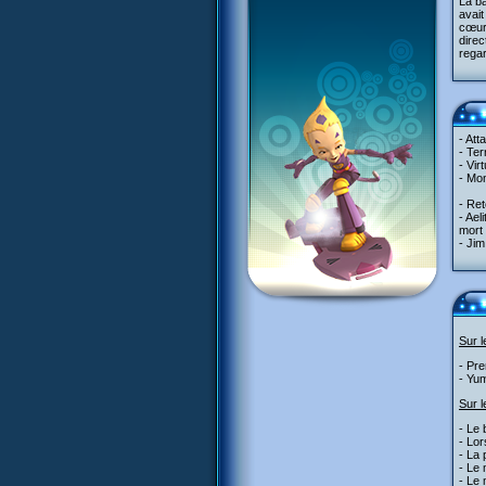
La ba
avait
cœur 
direc
regar
- Att
- Ter
- Vir
- Mon
- Ret
- Ael
mort 
- Jim
Sur 
- Pre
- Yum
Sur l
- Le 
- Lor
- La 
- Le 
- Le 