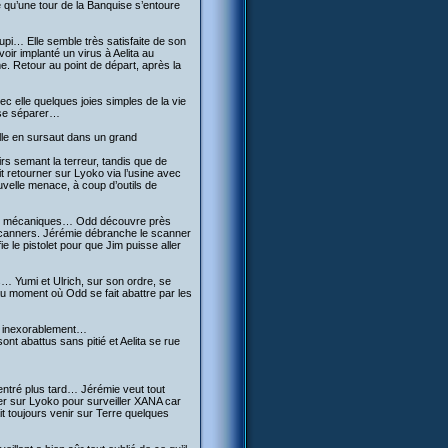
 qu’une tour de la Banquise s’entoure
upi… Elle semble très satisfaite de son
r implanté un virus à Aelita au
me. Retour au point de départ, après la
elle quelques joies simples de la vie
 se séparer…
ille en sursaut dans un grand
rs semant la terreur, tandis que de
t retourner sur Lyoko via l’usine avec
velle menace, à coup d’outils de
tres mécaniques… Odd découvre près
s scanners. Jérémie débranche le scanner
ie le pistolet pour que Jim puisse aller
s… Yumi et Ulrich, sur son ordre, se
au moment où Odd se fait abattre par les
nt inexorablement…
ont abattus sans pitié et Aelita se rue
rentré plus tard… Jérémie veut tout
rester sur Lyoko pour surveiller XANA car
it toujours venir sur Terre quelques