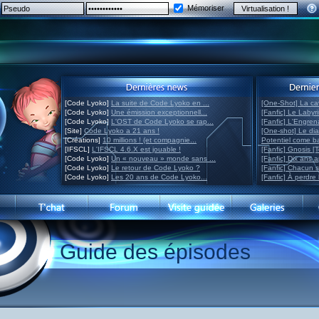
Mémoriser
[Code Lyoko]
La suite de Code Lyoko en ...
[One-Shot] La ca
[Code Lyoko]
Une émission exceptionnell...
[Fanfic] Le Labyr
[Code Lyoko]
L'OST de Code Lyoko se rap...
[Fanfic] L'Engre
[Site]
Code Lyoko a 21 ans !
[One-shot] Le di
[Créations]
10 millions ! (et compagnie...
Potentiel come 
[IFSCL]
L'IFSCL 4.6.X est jouable !
[Fanfic] Gnosis [
[Code Lyoko]
Un « nouveau » monde sans ...
[Fanfic] Dix ans 
[Code Lyoko]
Le retour de Code Lyoko ?
[Fanfic] Chacun 
[Code Lyoko]
Les 20 ans de Code Lyoko...
[Fanfic] À perdre 
Guide des épisodes