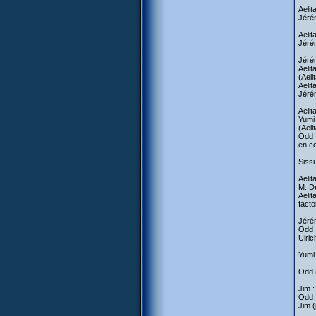
Aelit
Jérém
Aelit
Jérém
Jérém
Aelit
(Aeli
Aelit
Jérém
Aelit
Yumi 
(Aeli
Odd :
en c
Siss
Aelit
M. De
Aelit
facto
Jérém
Odd :
Ulric
Yumi 
Odd (
Jim :
Odd 
Jim (