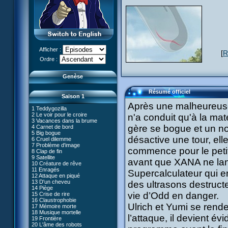
Afficher :
[
R
Le réveil de XANA (Partie 1)
Ordre :
Le réveil de XANA (Partie 2)
Genèse
Résumé officiel
Saison 1
Après une malheureuse 
1 Teddygozilla
2 Le voir pour le croire
n'a conduit qu'à la mat
3 Vacances dans la brume
gère se bogue et un no
4 Carnet de bord
27 Nouvelle donne
5 Big bogue
28 Terre inconnue
désactive une tour, ell
6 Cruel dilemme
29 Exploration
66 Renaissance
7 Problème d'image
30 Un grand jour
commence pour le petit
67 Mauvaise réplique
8 Clap de fin
31 Mister Pück
68 Première partie
9 Satellite
32 Saint Valentin
avant que XANA ne lan
69 Double foyer
10 Créature de rêve
33 Mix final
70 Skidbladnir
11 Enragés
34 Chaînon manquant
Supercalculateur qui en 
71 Premier voyage
12 Attaque en piqué
35 Les jeux sont faits
72 Leçon de choses
13 D'un cheveu
#01 - XANA 2.0
des ultrasons destructe
36 Marabounta
73 Réplika
14 Piège
#02 - Cortex
37 Intérêt commun
74 Je préfère ne pas en parler !
vie d’Odd en danger.
15 Crise de rire
#03 - Spectromania
38 Tentation
75 Corps céleste
16 Claustrophobie
#04 - Madame Einstein
39 Mauvaise conduite
76 Le lac
Ulrich et Yumi se rende
17 Mémoire morte
#05 - Rivalité
40 Contagion
77 Torpilles virtuelles
18 Musique mortelle
#06 - Soupçons
41 Ultimatum
l’attaque, il devient é
78 Expérience
19 Frontière
#07 - Compte-à-rebours
42 Désordre
79 Arachnophobie
20 L'âme des robots
#08 - Virus
43 Mon meilleur ennemi
53 Droit au coeur