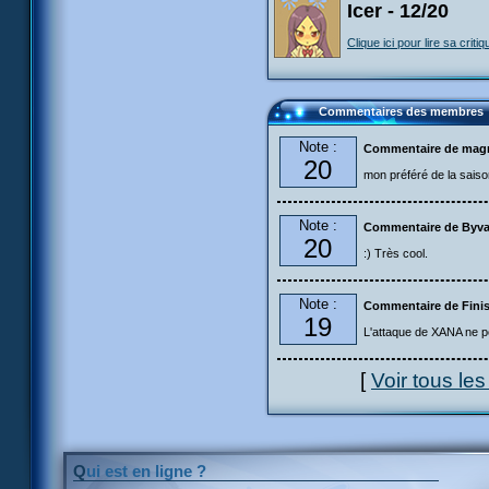
Icer - 12/20
Clique ici pour lire sa critiq
Commentaires des membres
Note :
Commentaire de magn
20
mon préféré de la saiso
Note :
Commentaire de Byva
20
:) Très cool.
Note :
Commentaire de Fini
19
L'attaque de XANA ne pe
[
Voir tous le
Qui est en ligne ?