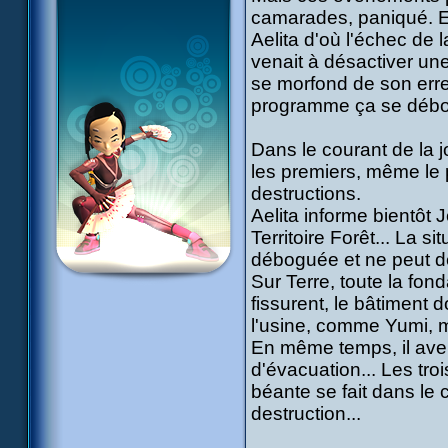
camarades, paniqué. En 
Aelita d'où l'échec de l
venait à désactiver une 
se morfond de son erreu
programme ça se débo
Dans le courant de la j
les premiers, même le p
destructions.
Aelita informe bientôt
Territoire Forêt... La s
déboguée et ne peut dé
Sur Terre, toute la fon
fissurent, le bâtiment d
l'usine, comme Yumi, m
En même temps, il avert
d'évacuation... Les tro
béante se fait dans le 
destruction...