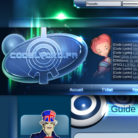
[Code Lyoko]
La 
[Code Lyoko]
Une
[Code Lyoko]
L'O
[Site]
Code Lyoko
[Créations]
10 mil
[IFSCL]
L'IFSCL 4
[Code Lyoko]
Un 
[Code Lyoko]
Le 
[Code Lyoko]
Les
Guide