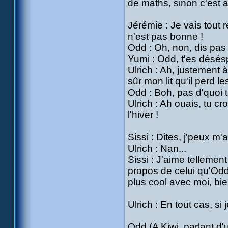
de maths, sinon c'est 
Jérémie : Je vais tout
n'est pas bonne !
Odd : Oh, non, dis pas 
Yumi : Odd, t'es désés
Ulrich : Ah, justement à 
sûr mon lit qu'il perd le
Odd : Boh, pas d'quoi t
Ulrich : Ah ouais, tu cr
l'hiver !
Sissi : Dites, j'peux m'
Ulrich : Nan...
Sissi : J'aime tellemen
propos de celui qu'Odd
plus cool avec moi, bie
Ulrich : En tout cas, si
Odd (A Kiwi, parlant d'u