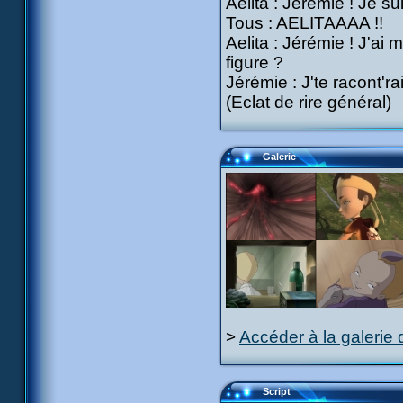
Aelita : Jérémie ! Je su
Tous : AELITAAAA !!
Aelita : Jérémie ! J'ai
figure ?
Jérémie : J'te racont'rai 
(Eclat de rire général)
Galerie
>
Accéder à la galerie 
Script