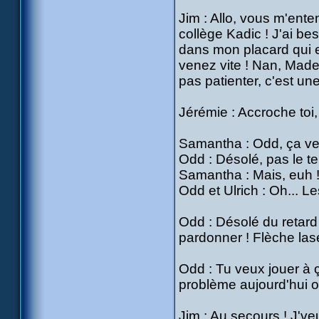
Jim : Allo, vous m'ente
collège Kadic ! J'ai be
dans mon placard qui e
venez vite ! Nan, Made
pas patienter, c'est une
Jérémie : Accroche toi, 
Samantha : Odd, ça veu
Odd : Désolé, pas le te
Samantha : Mais, euh 
Odd et Ulrich : Oh... Les
Odd : Désolé du retard
pardonner ! Flèche lase
Odd : Tu veux jouer à ç
problème aujourd'hui o
Jim : Au secours ! J'veu