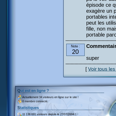
épisode ce qu
exagère un p
portables int
peut les uti
fille, non ma
portable parc
Commentaire
Note :
20
super
[
Voir tous le
Qui est en ligne ?
Actuellement
34 visiteurs
en ligne sur le site !
0 membre connecté.
Statistiques
11 136 691 visiteurs
depuis le 27/07/2004 !