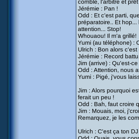
comble, l'arbitre et prê
Jérémie : Pan !
Odd : Et c'est parti, qu
préparatoire.. Et hop..
attention... Stop!
Whouaou! Il m'a grillé!
Yumi (au téléphone) : C'
Ulrich : Bon alors c'est 
Jérémie : Record battu
Jim (arrive) : Qu'est-c
Odd : Attention, nous 
Yumi : Pigé, j'vous lais
Jim : Alors pourquoi e
ferait un peu !
Odd : Bah, faut croire 
Jim : Mouais, moi, j'cr
Remarquez, je les com
Ulrich : C'est ça ton DJ
Odd : Ouais, vous conn