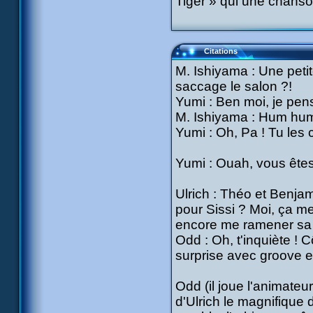
Tiger » qui une chanso
Citations
M. Ishiyama : Une peti
saccage le salon ?!
Yumi : Ben moi, je pens
M. Ishiyama : Hum hum !
Yumi : Oh, Pa ! Tu les 
Yumi : Ouah, vous êtes
Ulrich : Théo et Benjam
pour Sissi ? Moi, ça me
encore me ramener sa
Odd : Oh, t'inquiète ! 
surprise avec groove e
Odd (il joue l'animateu
d'Ulrich le magnifique d