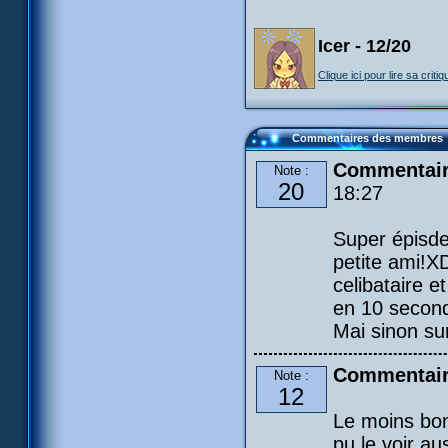
Icer - 12/20
Clique ici pour lire sa critiq
Commentaires des membres
Commentai
Note :
20
18:27
Super épisde
petite ami!XD
celibataire e
en 10 seconde
Mai sinon sur
Commentair
Note :
12
Le moins bon 
pu le voir a