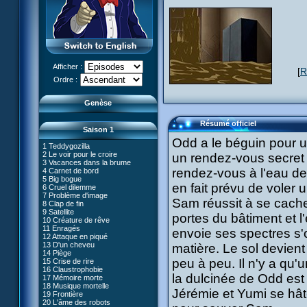
Afficher :
[
R
Le réveil de XANA (Partie 1)
Ordre :
Le réveil de XANA (Partie 2)
Genèse
Résumé officiel
Saison 1
Odd a le béguin pour un
1 Teddygozilla
2 Le voir pour le croire
un rendez-vous secret
3 Vacances dans la brume
rendez-vous à l'eau de
4 Carnet de bord
27 Nouvelle donne
5 Big bogue
28 Terre inconnue
en fait prévu de voler u
6 Cruel dilemme
29 Exploration
66 Renaissance
7 Problème d'image
30 Un grand jour
Sam réussit à se cacher
67 Mauvaise réplique
8 Clap de fin
31 Mister Pück
68 Première partie
9 Satellite
32 Saint Valentin
portes du bâtiment et
69 Double foyer
10 Créature de rêve
33 Mix final
70 Skidbladnir
11 Enragés
34 Chaînon manquant
envoie ses spectres s'
71 Premier voyage
12 Attaque en piqué
35 Les jeux sont faits
72 Leçon de choses
13 D'un cheveu
#01 - XANA 2.0
matière. Le sol devient
36 Marabounta
73 Réplika
14 Piège
#02 - Cortex
37 Intérêt commun
74 Je préfère ne pas en parler !
peu à peu. Il n'y a qu
15 Crise de rire
#03 - Spectromania
38 Tentation
75 Corps céleste
16 Claustrophobie
#04 - Madame Einstein
39 Mauvaise conduite
76 Le lac
la dulcinée de Odd est
17 Mémoire morte
#05 - Rivalité
40 Contagion
77 Torpilles virtuelles
18 Musique mortelle
#06 - Soupçons
41 Ultimatum
Jérémie et Yumi se hâte
78 Expérience
19 Frontière
#07 - Compte-à-rebours
42 Désordre
79 Arachnophobie
20 L'âme des robots
#08 - Virus
43 Mon meilleur ennemi
53 Droit au coeur