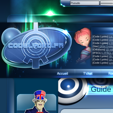
[Code Lyoko]
La 
[Code Lyoko]
Une
[Code Lyoko]
L'O
[Site]
Code Lyoko
[Créations]
10 mil
[IFSCL]
L'IFSCL 4
[Code Lyoko]
Un 
[Code Lyoko]
Le 
[Code Lyoko]
Les
Guide