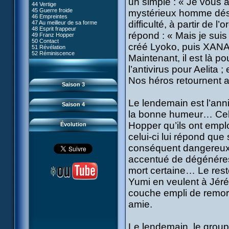
un simple : « Je vous 
80 Kiwodd
#09 - Comment tromper XANA
44 Vertige
54 Lyoko moins un
81 Oeil pour oeil
#10 - Le réveil du guerrier
45 Guerre froide
mystérieux homme désa
55 Raz de marée
82 Mémoire blanche
#11 - Rendez-vous
46 Empreintes
56 Fausse piste
83 Superstition
#12 - Chaos à Kadic
difficulté, à partir de 
47 Au meilleur de sa forme
57 Aelita
84 Missile guidé
#13 - Vendredi 13
48 Esprit frappeur
58 Le prétendant
85 La belle de Kadic
#14 - Intrusion
répond : « Mais je suis 
49 Franz Hopper
59 Le secret
86 Kiwi superstar
#15 - Les sans-codes
50 Contact
60 Tarentule au plafond
87 Planète bleue
créé Lyoko, puis XANA,
#16 - Confusion
51 Révélation
61 Sabotage
88 Cousins ennemis
#17 - Un avenir professionnel
52 Réminiscence
62 Désincarnation
Maintenant, il est là p
89 Il est sensé d'être insensé
assuré
63 Triple sot
90 Médusée
#18 - Obstination
64 Surmenage
l’antivirus pour Aelita ; 
91 Mauvaises ondes
#19 - Le piège
65 Dernier round
92 Sueurs froides
#20 - Espionnage
Nos héros retournent au 
93 Retour
#21 - Faux-semblants
Saison 3
94 Contre-attaque
#22 - Mutinerie
95 Souvenirs
#23 - Le blues de Jérémie
#24 - Paradoxe temporel
Le lendemain est l’an
Saison 4
#25 - Hécatombe
la bonne humeur… Cell
#26 - Ultime mission
Hopper qu’ils ont empl
Évolution
celui-ci lui répond que
conséquent dangereux p
accentué de dégénéresc
mort certaine… Le reste
Yumi en veulent à Jéré
couche empli de remord
amie.
Le lendemain, le groupe