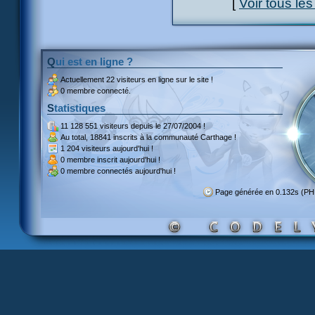
[
Voir tous le
Qui est en ligne ?
Actuellement
22 visiteurs
en ligne sur le site !
0 membre connecté.
Statistiques
11 128 551 visiteurs
depuis le 27/07/2004 !
Au total,
18841 inscrits
à la communauté Carthage !
1 204 visiteurs
aujourd'hui !
0 membre inscrit
aujourd'hui !
0 membre
connectés aujourd'hui !
Page générée en 0.132s (PH