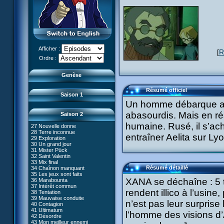
13 D'un cheveu
14 Piège
15 Crise de rire
16 Claustrophobie
17 Mémoire morte
18 Musique mortelle
19 Frontière
20 L'âme des robots
Afficher :
[
R
21 Gravité zéro
Le réveil de XANA (Partie 1)
Ordre :
22 Routine
Le réveil de XANA (Partie 2)
23 36ème dessous
24 Canal fantôme
Genèse
25 Code Terre
26 Faux départ
Résumé officiel
Saison 1
Un homme débarque au 
abasourdis. Mais en réa
Saison 2
humaine. Rusé, il s’ac
27 Nouvelle donne
28 Terre inconnue
entraîner Aelita sur Ly
29 Exploration
66 Renaissance
30 Un grand jour
67 Mauvaise réplique
31 Mister Pück
68 Première partie
32 Saint Valentin
69 Double foyer
33 Mix final
70 Skidbladnir
Résumé détaillé
34 Chaînon manquant
71 Premier voyage
35 Les jeux sont faits
72 Leçon de choses
#01 - XANA 2.0
XANA se déchaîne : 5 t
36 Marabounta
73 Réplika
#02 - Cortex
37 Intérêt commun
74 Je préfère ne pas en parler !
#03 - Spectromania
rendent illico à l’usin
38 Tentation
75 Corps céleste
#04 - Madame Einstein
39 Mauvaise conduite
76 Le lac
n’est pas leur surprise 
#05 - Rivalité
40 Contagion
77 Torpilles virtuelles
#06 - Soupçons
41 Ultimatum
l’homme des visions d’Ae
78 Expérience
#07 - Compte-à-rebours
42 Désordre
79 Arachnophobie
#08 - Virus
43 Mon meilleur ennemi
53 Droit au coeur