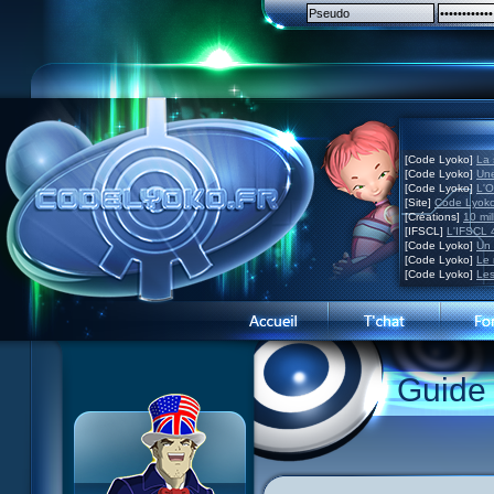
[Code Lyoko]
La 
[Code Lyoko]
Une
[Code Lyoko]
L'O
[Site]
Code Lyoko
[Créations]
10 mil
[IFSCL]
L'IFSCL 4
[Code Lyoko]
Un 
[Code Lyoko]
Le 
[Code Lyoko]
Les
1 Teddygozilla
2 Le voir pour le croire
3 Vacances dans la brume
Guide
4 Carnet de bord
5 Big bogue
6 Cruel dilemme
7 Problème d'image
8 Clap de fin
9 Satellite
10 Créature de rêve
11 Enragés
12 Attaque en piqué