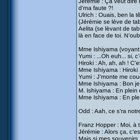
Jérémie : Ça veut dire q
d’ma faute ?!
Ulrich : Ouais, ben la t
(Jérémie se lève de tab
Aelita (se lèvant de ta
là en face de toi. N’oub
Mme Ishiyama (voyant 
Yumi : ...Oh euh... si, c
Hiroki : Ah, ah, ah ! C’
Mme Ishiyama : Hiroki 
Yumi : J’monte me cou
Mme Ishiyama : Bon je c
M. Ishiyama : En plein
Mme Ishiyama : En plei
Odd : Aah, ce s’ra notr
Franz Hopper : Moi, à ta
Jérémie : Alors ça, c’e
Mais si mes souvenirs 