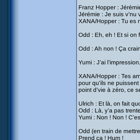
Franz Hopper : Jérémie 
Jérémie : Je suis v’nu 
XANA/Hopper : Tu es mal
Odd : Eh, eh ! Et si on 
Odd : Ah non ! Ça craint
Yumi : J’ai l’impression,
XANA/Hopper : Tes amis
pour qu’ils ne puissent
point d’vie à zéro, ce se
Ulrich : Et là, on fait qu
Odd : Là, y’a pas trente
Yumi : Non ! Non ! C’e
Odd (en train de mettr
Prend ça ! Hum !