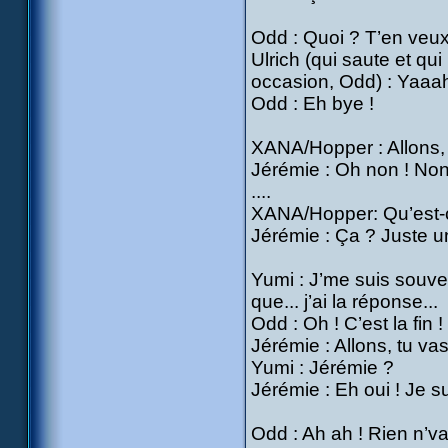
Odd : Quoi ? T’en veu
Ulrich (qui saute et qu
occasion, Odd) : Yaaah
Odd : Eh bye !
XANA/Hopper : Allons, 
Jérémie : Oh non ! Non,
....
XANA/Hopper: Qu’est-c’
Jérémie : Ça ? Juste un
Yumi : J’me suis souven
que... j’ai la réponse...
Odd : Oh ! C’est la fin !
Jérémie : Allons, tu v
Yumi : Jérémie ?
Jérémie : Eh oui ! Je su
Odd : Ah ah ! Rien n’va