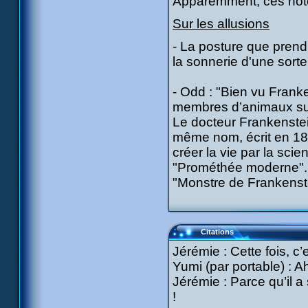
Apparemment, ces note
Sur les allusions
- La posture que prend
la sonnerie d'une sort
- Odd : "Bien vu Franke
membres d’animaux sur
Le docteur Frankenste
même nom, écrit en 181
créer la vie par la sc
"Prométhée moderne". I
"Monstre de Frankenst
Citations
Jérémie : Cette fois, c’
Yumi (par portable) : A
Jérémie : Parce qu’il a
!