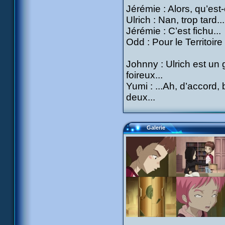
Jérémie : Alors, qu’est
Ulrich : Nan, trop tard...
Jérémie : C’est fichu...
Odd : Pour le Territoire
Johnny : Ulrich est un 
foireux...
Yumi : ...Ah, d’accord, b
deux...
Galerie