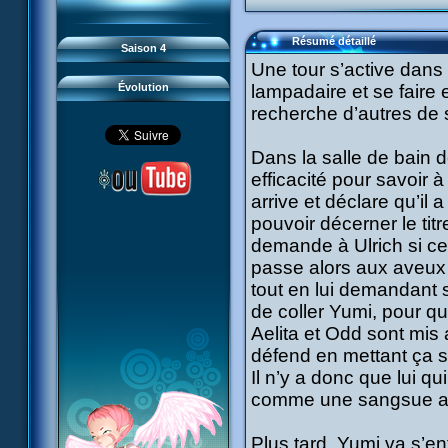
93 Retour
#21 - Faux-semblants
94 Contre-attaque
#22 - Mutinerie
95 Souvenirs
#23 - Le blues de Jérémie
#24 - Paradoxe temporel
Résumé détaillé
Saison 4
#25 - Hécatombe
#26 - Ultime mission
Une tour s’active dans
Évolution
lampadaire et se faire 
recherche d’autres de 
Dans la salle de bain d
efficacité pour savoir à
arrive et déclare qu’il
pouvoir décerner le tit
demande à Ulrich si cel
passe alors aux aveux 
tout en lui demandant s
de coller Yumi, pour qu
Aelita et Odd sont mis
défend en mettant ça 
Il n’y a donc que lui q
comme une sangsue au 
Plus tard, Yumi va s’en