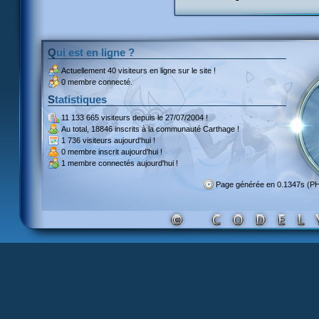
Qui est en ligne ?
Actuellement
40 visiteurs
en ligne sur le site !
0 membre connecté.
Statistiques
11 133 665 visiteurs
depuis le 27/07/2004 !
Au total,
18846 inscrits
à la communauté Carthage !
1 736 visiteurs
aujourd'hui !
0 membre inscrit
aujourd'hui !
1 membre
connectés aujourd'hui !
Page générée en 0.1347s (P