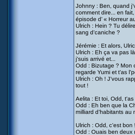
Johnny : Ben, quand j’vo
comment dire... en fait
épisode d’ « Horreur au
Ulrich : Hein ? Tu déli
sang d’caniche ?
Jérémie : Et alors, Ulric
Ulrich : Eh ça va pas là
j’suis arrivé et...
Odd : Bizutage ? Mon œi
regarde Yumi et t’as l’po
Ulrich : Oh ! J’vous ra
tout !
Aelita : Et toi, Odd, t’a
Odd : Eh ben que la Ch
milliard d’habitants au 
Ulrich : Odd, c’est bon
Odd : Ouais ben deux 