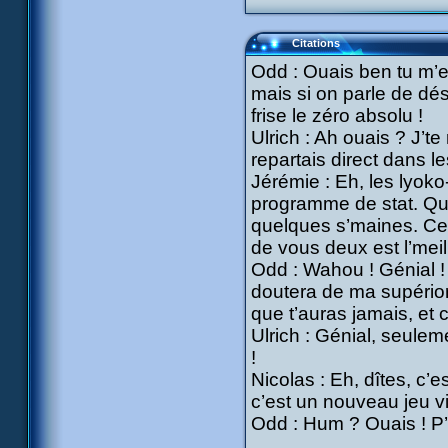
Citations
Odd : Ouais ben tu m’ex
mais si on parle de dé
frise le zéro absolu !
Ulrich : Ah ouais ? J’t
repartais direct dans l
Jérémie : Eh, les lyoko-g
programme de stat. Qu
quelques s’maines. Ce s
de vous deux est l’meill
Odd : Wahou ! Génial !
doutera de ma supériorit
que t’auras jamais, et ce
Ulrich : Génial, seulem
!
Nicolas : Eh, dîtes, c’
c’est un nouveau jeu v
Odd : Hum ? Ouais ! P’ti