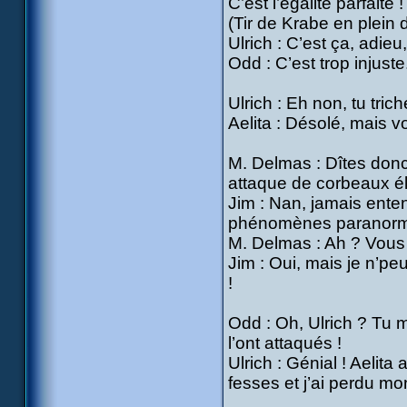
C’est l’égalité parfait
(Tir de Krabe en plein d
Ulrich : C’est ça, adie
Odd : C’est trop injuste.
Ulrich : Eh non, tu trich
Aelita : Désolé, mais v
M. Delmas : Dîtes don
attaque de corbeaux é
Jim : Nan, jamais enten
phénomènes paranormau
M. Delmas : Ah ? Vous 
Jim : Oui, mais je n’pe
!
Odd : Oh, Ulrich ? Tu m
l’ont attaqués !
Ulrich : Génial ! Aelita
fesses et j’ai perdu mo