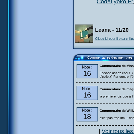
CodeLyoko.Fr
Leana - 11/20
Clique ici pour lire sa critiq
Commentaires des membres
Commentaire de Mis
Note :
16
Episode assez cool ! :) P
d'colle x) Par contre, j'
Note :
Commentaire de magn
16
la premiere fois que je
Note :
Commentaire de Will
18
c'est pas trop mal... dom
[
Voir tous le