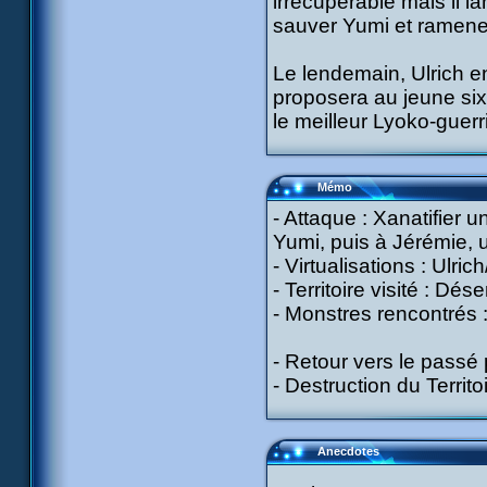
irrécupérable mais il 
sauver Yumi et ramener
Le lendemain, Ulrich 
proposera au jeune six
le meilleur Lyoko-guerri
Mémo
- Attaque : Xanatifier
Yumi, puis à Jérémie, 
- Virtualisations : Ulric
- Territoire visité : Dése
- Monstres rencontrés :
- Retour vers le passé
- Destruction du Territ
Anecdotes