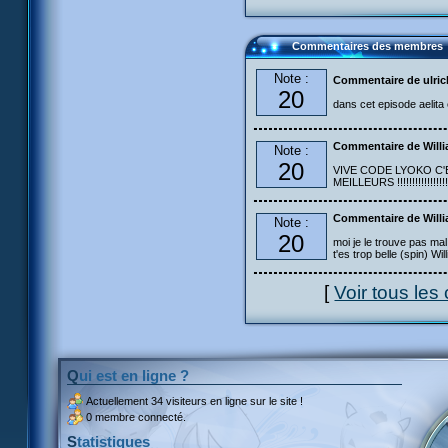
Commentaires des membres
Note :
Commentaire de ulric
20
dans cet episode aelita e
Commentaire de Will
Note :
20
VIVE CODE LYOKO C'E
MEILLEURS !!!!!!!!!!!!!!!!!!
Commentaire de Will
Note :
20
moi je le trouve pas mal
t'es trop belle (spin) Wil
[
Voir tous le
Qui est en ligne ?
Actuellement
34 visiteurs
en ligne sur le site !
0 membre connecté.
Statistiques