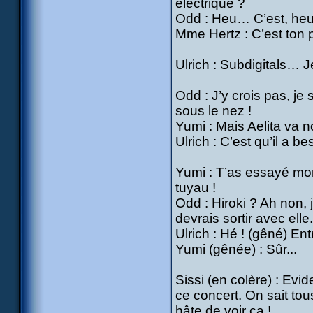
électrique ?
Odd : Heu… C’est, heu…
Mme Hertz : C’est ton p
Ulrich : Subdigitals… J
Odd : J’y crois pas, j
sous le nez !
Yumi : Mais Aelita va n
Ulrich : C’est qu’il a b
Yumi : T’as essayé mon
tuyau !
Odd : Hiroki ? Ah non, 
devrais sortir avec elle
Ulrich : Hé ! (gêné) Ent
Yumi (gênée) : Sûr...
Sissi (en colère) : Evi
ce concert. On sait tous
hâte de voir ça !