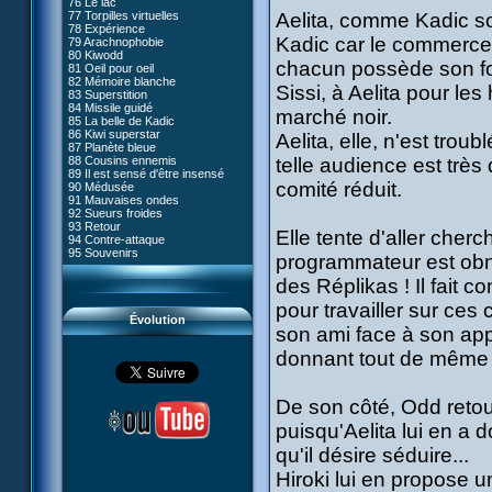
76 Le lac
#05 - Rivalité
77 Torpilles virtuelles
Aelita, comme Kadic s
#06 - Soupçons
78 Expérience
#07 - Compte-à-rebours
Kadic car le commerce d
79 Arachnophobie
#08 - Virus
80 Kiwodd
#09 - Comment tromper XANA
chacun possède son fou
81 Oeil pour oeil
#10 - Le réveil du guerrier
82 Mémoire blanche
#11 - Rendez-vous
Sissi, à Aelita pour les
83 Superstition
#12 - Chaos à Kadic
84 Missile guidé
#13 - Vendredi 13
marché noir.
85 La belle de Kadic
#14 - Intrusion
86 Kiwi superstar
Aelita, elle, n'est trou
#15 - Les sans-codes
87 Planète bleue
#16 - Confusion
88 Cousins ennemis
telle audience est très
#17 - Un avenir professionnel
89 Il est sensé d'être insensé
assuré
comité réduit.
90 Médusée
#18 - Obstination
91 Mauvaises ondes
#19 - Le piège
92 Sueurs froides
#20 - Espionnage
93 Retour
#21 - Faux-semblants
Elle tente d'aller cher
94 Contre-attaque
#22 - Mutinerie
95 Souvenirs
#23 - Le blues de Jérémie
programmateur est obn
#24 - Paradoxe temporel
des Réplikas ! Il fait c
#25 - Hécatombe
#26 - Ultime mission
pour travailler sur ces 
Évolution
son ami face à son app
donnant tout de même sa
De son côté, Odd retou
puisqu'Aelita lui en a d
qu'il désire séduire...
Hiroki lui en propose un