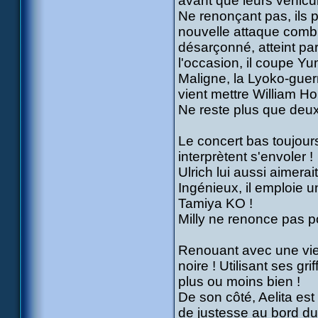
avant que leurs véhicu
Ne renonçant pas, ils p
nouvelle attaque combi
désarçonné, atteint pa
l'occasion, il coupe Yu
Maligne, la Lyoko-guerr
vient mettre William Ho
Ne reste plus que deux
Le concert bas toujour
interprètent s'envoler !
Ulrich lui aussi aimera
Ingénieux, il emploie u
Tamiya KO !
Milly ne renonce pas po
Renouant avec une viei
noire ! Utilisant ses grif
plus ou moins bien !
De son côté, Aelita est 
de justesse au bord du