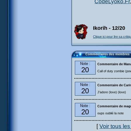
CodeLyoko.Fr
Ikorih - 12/20
Clique ici pour lire sa critiq
Commentaires des membres
Note :
Commentaire de Mana
20
Call of duty zombie (po
Note :
Commentaire de Carin
20
J'adore (love) (love)
Note :
Commentaire de magn
20
oups oublié la note
[
Voir tous le