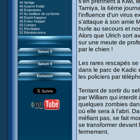
s'en prennent à Kiwi, 
80 Kiwodd
#09 - Comment tromper XANA
44 Vertige
54 Lyoko moins un
81 Oeil pour oeil
#10 - Le réveil du guerrier
45 Guerre froide
Tamiya, la 6ème journal
55 Raz de marée
82 Mémoire blanche
#11 - Rendez-vous
46 Empreintes
56 Fausse piste
83 Superstition
#12 - Chaos à Kadic
l'influence d'un virus 
47 Au meilleur de sa forme
57 Aelita
84 Missile guidé
#13 - Vendredi 13
48 Esprit frappeur
58 Le prétendant
85 La belle de Kadic
#14 - Intrusion
s'attaque à son amie Mi
49 Franz Hopper
59 Le secret
86 Kiwi superstar
#15 - Les sans-codes
50 Contact
60 Tarentule au plafond
87 Planète bleue
hurle au secours et no
#16 - Confusion
51 Révélation
61 Sabotage
88 Cousins ennemis
#17 - Un avenir professionnel
52 Réminiscence
62 Désincarnation
Alors que Ulrich sort av
89 Il est sensé d'être insensé
assuré
63 Triple sot
90 Médusée
#18 - Obstination
64 Surmenage
sur une meute de profe
91 Mauvaises ondes
#19 - Le piège
65 Dernier round
92 Sueurs froides
#20 - Espionnage
par le chien !
93 Retour
#21 - Faux-semblants
Saison 3
94 Contre-attaque
#22 - Mutinerie
95 Souvenirs
#23 - Le blues de Jérémie
#24 - Paradoxe temporel
Les rares rescapés se r
Saison 4
#25 - Hécatombe
dans le parc de Kadic et
#26 - Ultime mission
les policiers par téléph
Évolution
Tentant de sortir du sel
par William qui interdit
quelques zombies dans 
où elle sera à l’abri. 
méfiant pas, se fait m
se transformer devant l
fermement.