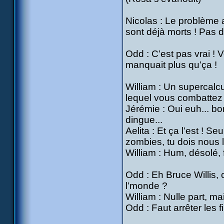
Nicolas : Le problème a
sont déjà morts ! Pas 
Odd : C’est pas vrai ! V
manquait plus qu’ça !
William : Un supercalc
lequel vous combatte
Jérémie : Oui euh... b
dingue...
Aelita : Et ça l’est ! S
zombies, tu dois nous la
William : Hum, désolé,
Odd : Eh Bruce Willis, 
l’monde ?
William : Nulle part, ma
Odd : Faut arrêter les f