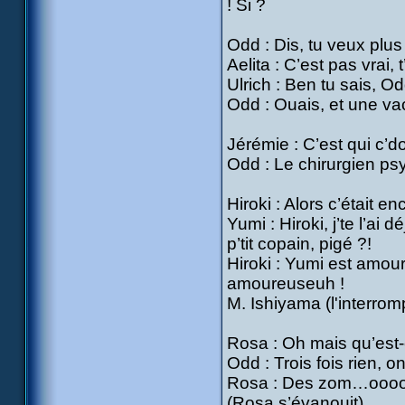
! Si ?
Odd : Dis, tu veux plu
Aelita : C’est pas vrai,
Ulrich : Ben tu sais, Od
Odd : Ouais, et une vac
Jérémie : C’est qui c’
Odd : Le chirurgien p
Hiroki : Alors c’était en
Yumi : Hiroki, j’te l’ai 
p’tit copain, pigé ?!
Hiroki : Yumi est amo
amoureuseuh !
M. Ishiyama (l'interrom
Rosa : Oh mais qu’est-
Odd : Trois fois rien, 
Rosa : Des zom…ooo
(Rosa s’évanouit)