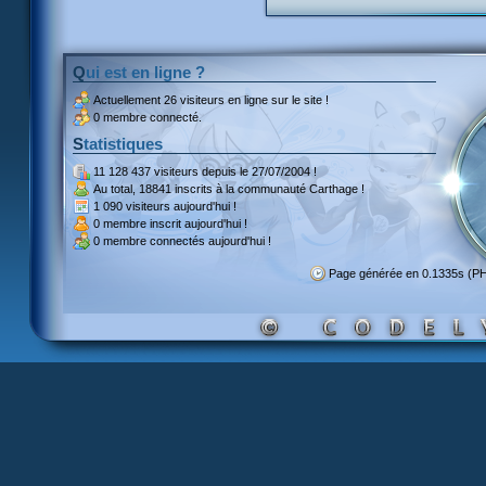
Qui est en ligne ?
Actuellement
26 visiteurs
en ligne sur le site !
0 membre connecté.
Statistiques
11 128 437 visiteurs
depuis le 27/07/2004 !
Au total,
18841 inscrits
à la communauté Carthage !
1 090 visiteurs
aujourd'hui !
0 membre inscrit
aujourd'hui !
0 membre
connectés aujourd'hui !
Page générée en 0.1335s (P