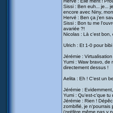
Hervé : Elle ment ! Pro
Sissi : Ben euh... je... j
encore avec Niny, mon
Hervé : Ben ça j’en sav
Sissi : Bon tu me l’ouv
avariée ?!
Nicolas : Là c’est bon, c
Ulrich : Et 1-0 pour bibi 
Jérémie : Virtualisation
Yumi : Waw bravo, de m
directement dessus !
Aelita : Eh ! C’est un 
Jérémie : Evidemment, 
Yumi : Qu’est-c’que tu d
Jérémie : Rien ! Dépêch
zombifié, je n’pourrais 
j’préfère même pas y p