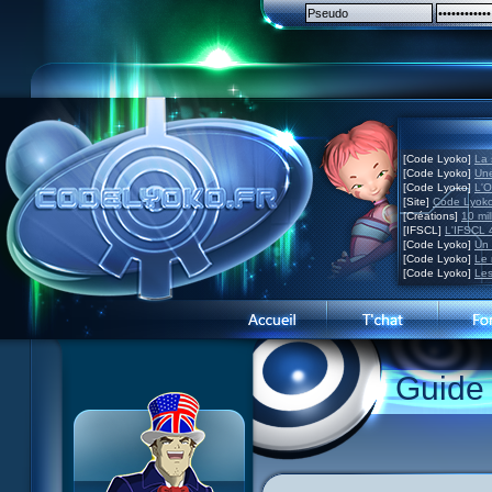
[Code Lyoko]
La 
[Code Lyoko]
Une
[Code Lyoko]
L'O
[Site]
Code Lyoko
[Créations]
10 mil
[IFSCL]
L'IFSCL 4
[Code Lyoko]
Un 
[Code Lyoko]
Le 
[Code Lyoko]
Les
1 Teddygozilla
2 Le voir pour le croire
3 Vacances dans la brume
Guide
4 Carnet de bord
5 Big bogue
6 Cruel dilemme
7 Problème d'image
8 Clap de fin
9 Satellite
10 Créature de rêve
11 Enragés
12 Attaque en piqué