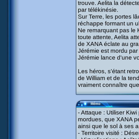
trouve. Aelita la détec
par télékinésie.
Sur Terre, les portes lâ
réchappe formant un ul
Ne remarquant pas le Ka
toute attente, Aelita att
de XANA éclate au grand 
Jérémie est mordu par 
Jérémie lance d'une vo
Les héros, s'étant retr
de William et de la ten
vraiment connaître quel
Mémo
- Attaque : Utiliser Ki
mordues, que XANA peut 
ainsi que le sol à ses a
- Territoire visité : Dése