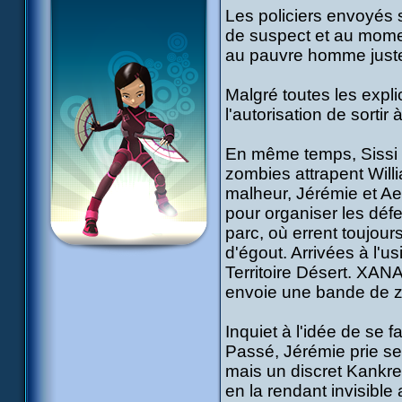
Les policiers envoyés s
de suspect et au momen
au pauvre homme juste 
Malgré toutes les expli
l'autorisation de sortir 
En même temps, Sissi et
zombies attrapent Willia
malheur, Jérémie et Aeli
pour organiser les déf
parc, où errent toujours
d'égout. Arrivées à l'us
Territoire Désert. XANA a
envoie une bande de zo
Inquiet à l'idée de se f
Passé, Jérémie prie se
mais un discret Kankrel
en la rendant invisible 