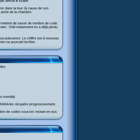
is détruit le Krabe.
étrer dans la tour (à cause de son
la porte de la chambre.
rmettent de savoir de nombre de code
armant : Odd notamment en a déjà perdu
sa puissance. Le chiffre est à nouveau
ien ne pourrait l’arrêter.
odes.
au mondial.
s. XANA les récupère progressivement.
bre de codes-sources restant en eux.