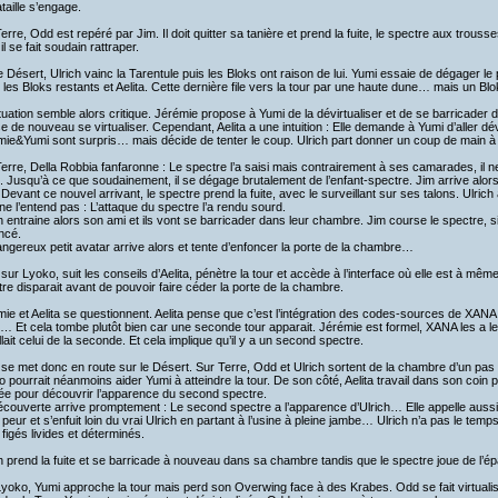
taille s’engage.
erre, Odd est repéré par Jim. Il doit quitter sa tanière et prend la fuite, le spectre aux trouss
il se fait soudain rattraper.
e Désert, Ulrich vainc la Tarentule puis les Bloks ont raison de lui. Yumi essaie de dégager l
 les Bloks restants et Aelita. Cette dernière file vers la tour par une haute dune… mais un Blok
tuation semble alors critique. Jérémie propose à Yumi de la dévirtualiser et de se barricader d
e de nouveau se virtualiser. Cependant, Aelita a une intuition : Elle demande à Yumi d’aller dév
mie&Yumi sont surpris… mais décide de tenter le coup. Ulrich part donner un coup de main à
erre, Della Robbia fanfaronne : Le spectre l’a saisi mais contrairement à ses camarades, il 
. Jusqu’à ce que soudainement, il se dégage brutalement de l’enfant-spectre. Jim arrive alor
. Devant ce nouvel arrivant, le spectre prend la fuite, avec le surveillant sur ses talons. Ulrich
e l’entend pas : L’attaque du spectre l’a rendu sourd.
h entraine alors son ami et ils vont se barricader dans leur chambre. Jim course le spectre, sif
ncé.
ngereux petit avatar arrive alors et tente d’enfoncer la porte de la chambre…
sur Lyoko, suit les conseils d’Aelita, pénètre la tour et accède à l’interface où elle est à mêm
re disparait avant de pouvoir faire céder la porte de la chambre.
ie et Aelita se questionnent. Aelita pense que c’est l’intégration des codes-sources de XANA
… Et cela tombe plutôt bien car une seconde tour apparait. Jérémie est formel, XANA les a le
llait celui de la seconde. Et cela implique qu’il y a un second spectre.
se met donc en route sur le Désert. Sur Terre, Odd et Ulrich sortent de la chambre d’un pa
 pourrait néanmoins aider Yumi à atteindre la tour. De son côté, Aelita travail dans son coin 
ée pour découvrir l’apparence du second spectre.
couverte arrive promptement : Le second spectre a l’apparence d’Ulrich… Elle appelle aussi
 peur et s’enfuit loin du vrai Ulrich en partant à l’usine à pleine jambe… Ulrich n’a pas le temps 
s figés livides et déterminés.
h prend la fuite et se barricade à nouveau dans sa chambre tandis que le spectre joue de l’ép
yoko, Yumi approche la tour mais perd son Overwing face à des Krabes. Odd se fait virtualis