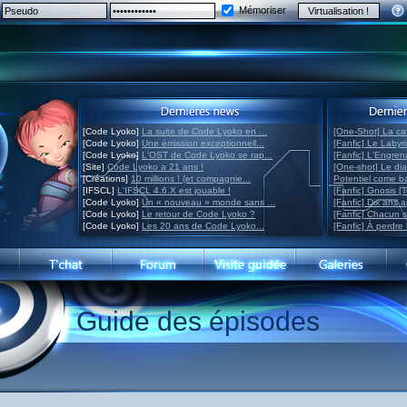
Mémoriser
[Code Lyoko]
La suite de Code Lyoko en ...
[One-Shot] La ca
[Code Lyoko]
Une émission exceptionnell...
[Fanfic] Le Labyr
[Code Lyoko]
L'OST de Code Lyoko se rap...
[Fanfic] L'Engre
[Site]
Code Lyoko a 21 ans !
[One-shot] Le di
[Créations]
10 millions ! (et compagnie...
Potentiel come 
[IFSCL]
L'IFSCL 4.6.X est jouable !
[Fanfic] Gnosis [
[Code Lyoko]
Un « nouveau » monde sans ...
[Fanfic] Dix ans 
[Code Lyoko]
Le retour de Code Lyoko ?
[Fanfic] Chacun 
[Code Lyoko]
Les 20 ans de Code Lyoko...
[Fanfic] À perdre 
Guide des épisodes