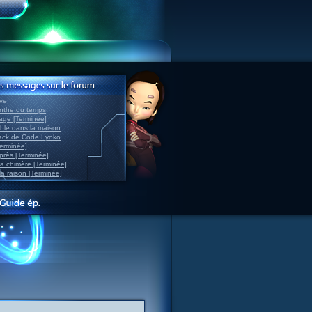
ve
inthe du temps
nage [Terminée]
able dans la maison
back de Code Lyoko
Terminée]
après [Terminée]
sa chimère [Terminée]
la raison [Terminée]