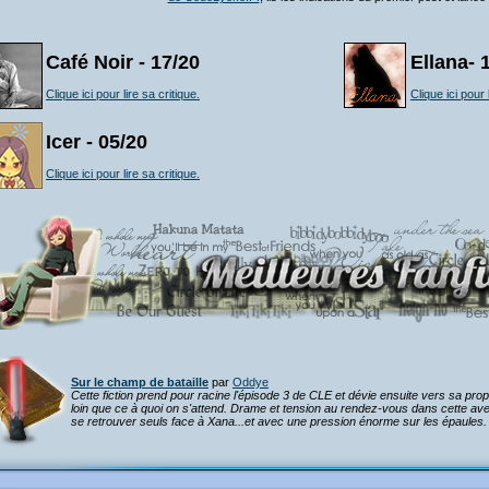
Café Noir - 17/20
Ellana- 
Clique ici pour lire sa critique.
Clique ici pour 
Icer - 05/20
Clique ici pour lire sa critique.
Sur le champ de bataille
par
Oddye
Cette fiction prend pour racine l'épisode 3 de CLE et dévie ensuite vers sa pro
loin que ce à quoi on s'attend. Drame et tension au rendez-vous dans cette av
se retrouver seuls face à Xana...et avec une pression énorme sur les épaules.