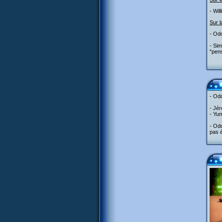
- Wil
Sur l
- Odd
- Sim
"pens
- Odd
- Jér
- Yum
- Odd
pas é