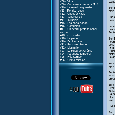
#08 - Virus
La ba
#09 - Comment tromper XANA
#10 - Le réveil du guerrier
Sur T
#11 - Rendez-vous
mais 
#12 - Chaos à Kadic
#13 - Vendredi 13
Sur l
#14 - Intrusion
entre
#15 - Les sans-codes
#16 - Confusion
La si
#17 - Un avenir professionnel
puiss
assuré
Jéré
#18 - Obstination
#19 - Le piège
Sur T
#20 - Espionnage
heurt
#21 - Faux-semblants
petit
#22 - Mutinerie
Odd n
#23 - Le blues de Jérémie
Ulric
#24 - Paradoxe temporel
dista
#25 - Hécatombe
Le da
#26 - Ultime mission
Yumi 
spect
Jérém
tours
broui
Yumi 
Lyoko
activ
Sa dé
alors
trait
Ulric
Sur L