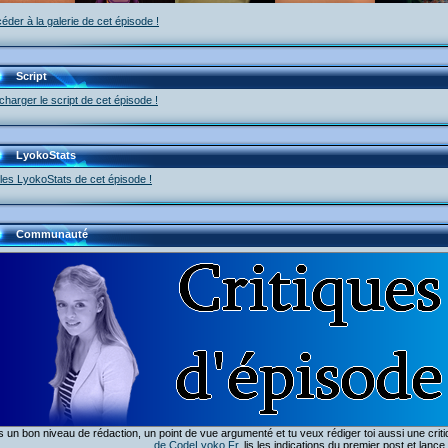
éder à la galerie de cet épisode !
Script
charger le script de cet épisode !
LyokoStats
 les LyokoStats de cet épisode !
Communauté
 un bon niveau de rédaction, un point de vue argumenté et tu veux rédiger toi aussi une crit
de CodeLyoko.Fr
, lis les indications du premier post et lance t