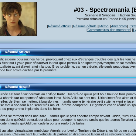
#03 - Spectromania (
Scénario & Synopsis : Hadrien Soul
Première diffusion en France le 05 janvi
[
Résumé officiel
] [
Résumé détaillé
] [
Mémo
] [
Anecdotes
] [
Cita
[
Commentaires des membres
] [
L
Résumé officiel
tit sixième poursuit nos héros, provoquant chez eux d'étranges troubles dès qu'il les touche
 filent sur Lyoko pour désactiver la tour qui a permis à ce spectre polymorphe de se matériali
tualisée avant d'avoir atteint la tour. Gros problème, car, en théorie, elle seule peut désactiv
de tour active cachée par la première.
Résumé détaillé
urnée est tout à fait normale au collège Kadic. Jusqu’à ce qu’un petit bout haut de trois pom
a charrie sur ce spontané shotacon-isme. Mais Aelita se sent mal. Ulrich intercède alors et dé
reilles de Stern se mettent à bourdonner… tandis que le téméraire petit sixième vient enlacer 
se met à son tour à se sentir très mal et Jérémie comprend : Le gaminot est en réalité un 
s du programme implantés dans les héros.
éros se ferment dans une salle… tandis que le petit spectre campe devant. Ulrich, Yumi et Ae
ent donc qu’Odd resterait sur place pour occuper le spectre tandis que les autres fileraient à 
cutent tandis qu’Odd barricade la porte à renfort de balais.
é au labo, virtualisation immédiate. Atterris sur Lyoko, Territoire du Désert, les héros ne souff
alisation. Chevauchant leur véhicule, ils partent en direction de la tour et se retrouvent vite 