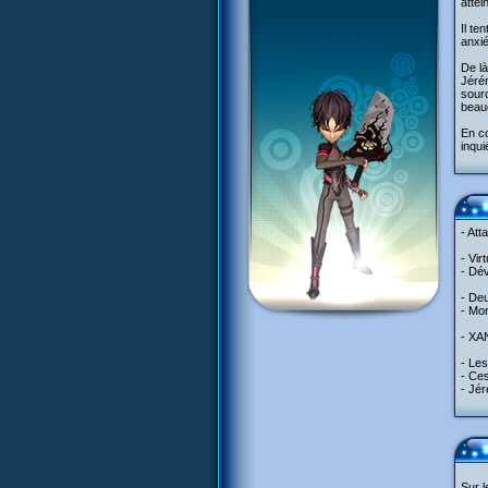
attei
Il te
anxié
De là
Jéré
sourc
beau
En c
inqui
- Att
- Vir
- Dév
- Deu
- Mon
- XAN
- Les
- Ces
- Jé
Sur 