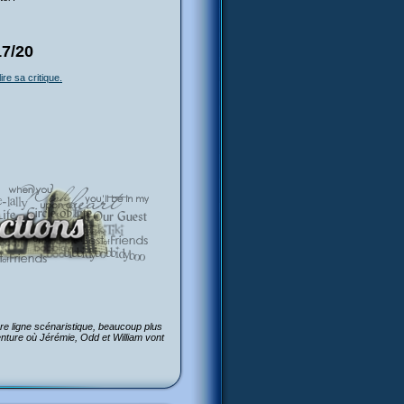
17/20
lire sa critique.
pre ligne scénaristique, beaucoup plus
enture où Jérémie, Odd et William vont