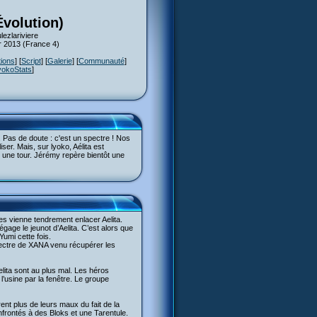
Évolution)
ezlariviere
er 2013 (France 4)
tions
] [
Script
] [
Galerie
] [
Communauté
]
yokoStats
]
. Pas de doute : c'est un spectre ! Nos
ser. Mais, sur lyoko, Aélita est
er une tour. Jérémy repère bientôt une
mes vienne tendrement enlacer Aelita.
gage le jeunot d’Aelita. C’est alors que
Yumi cette fois.
spectre de XANA venu récupérer les
lita sont au plus mal. Les héros
l’usine par la fenêtre. Le groupe
rent plus de leurs maux du fait de la
confrontés à des Bloks et une Tarentule.