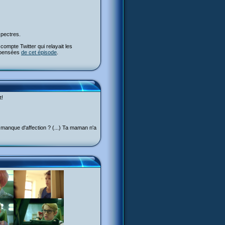
spectres.
ompte Twitter qui relayait les
s pensées
de cet épisode
.
t!
d manque d'affection ? (...) Ta maman n'a