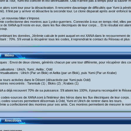
ndre la Tour, Yumi est coincée et est dévirtualisée. Odd n’arrive pas à temps pour la sauver ma
nte alors sont tour pour la désactivation. Il rencontre davantage de difficultés que Yumi à pén
té). Il finit par y arriver et désactive la seconde tour. Le clone disparait après avoir enfoncé 
, un nouveau bilan s’impose.
mie confectionne des montres aux Lyoko-guerriers. Connectée à eux en temps réel, elles pe
e de XANA qu’il reste en eux, dans les flux électriques de leur corps… Et le résultat est al
coup.
ombinant les données, Jérémie calcule le point auquel en est XANA dans le recouvrement de 
étant : 70%. S’il venait à récupérer tous les codes, il reprendrait le contact du Réseau et plus r
Mémo
aques : Envoi de deux clones, générés chacun par une tour différente, pour récupérer des c
tualisations : Ulrich, Yumi ; Aelita ; Odd
irtualisations : Ulrich (Par un Blok) et Aelita (par un Blok), puis Yumi (Par un Krabe)
x tours activées dans le Désert (désactivée par Yumi puis Odd)
stres rencontrés : Tarentule (1) ; Bloks (2) ; Krabes (1)
A a déjà recouvert 70% de sa puissance. S'il atteint les 100%, il pourra reconquérir le Rése
 codes-sources de XANA sont à l'intérieur des héros dans les flux électriques de leur corp
 codes-sources permettent désormais à Odd, Yumi et Ulrich de rentrer dans les tours.
rémie a confectionné des montres pour ses amis. Ces montres permettent de mesurer le nom
Anecdotes
les personnages