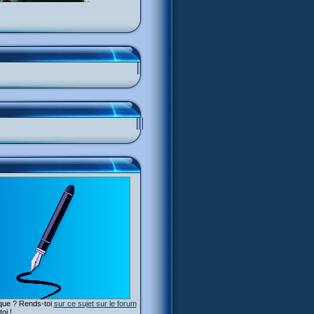
ique ? Rends-toi
sur ce sujet sur le forum
oi !