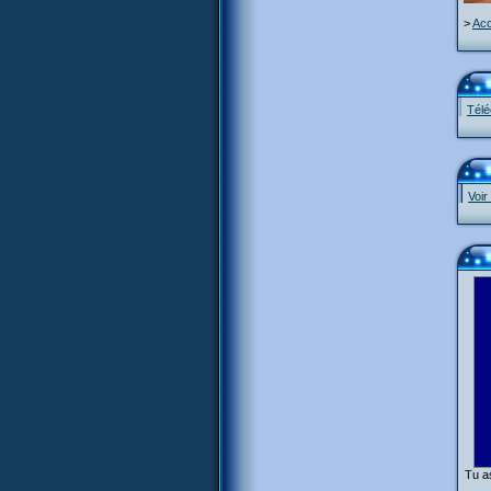
>
Acc
Télé
Voir
Tu as