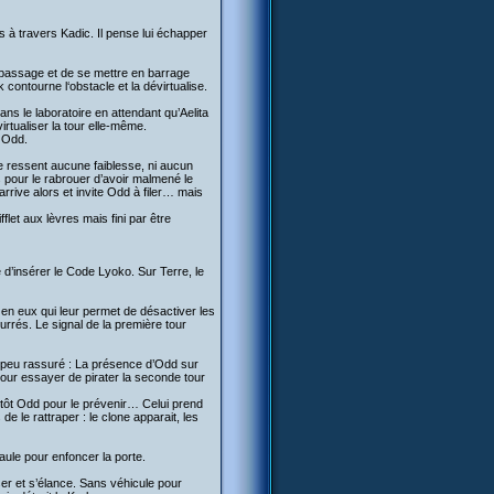
es à travers Kadic. Il pense lui échapper
e passage et de se mettre en barrage
 contourne l‘obstacle et la dévirtualise.
ans le laboratoire en attendant qu’Aelita
irtualiser la tour elle-même.
 Odd.
ne ressent aucune faiblesse, ni aucun
s pour le rabrouer d’avoir malmené le
 arrive alors et invite Odd à filer… mais
flet aux lèvres mais fini par être
e d’insérer le Code Lyoko. Sur Terre, le
 en eux qui leur permet de désactiver les
urrés. Le signal de la première tour
s peu rassuré : La présence d’Odd sur
pour essayer de pirater la seconde tour
tôt Odd pour le prévenir… Celui prend
de le rattraper : le clone apparait, les
aule pour enfoncer la porte.
er et s’élance. Sans véhicule pour