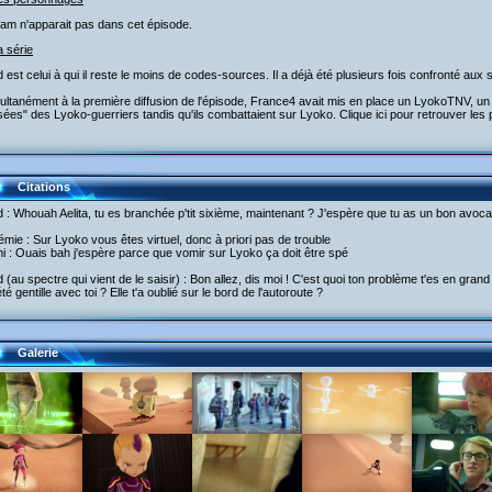
liam n'apparait pas dans cet épisode.
a série
 est celui à qui il reste le moins de codes-sources. Il a déjà été plusieurs fois confronté aux 
ultanément à la première diffusion de l'épisode, France4 avait mis en place un LyokoTNV, un c
ées" des Lyoko-guerriers tandis qu'ils combattaient sur Lyoko. Clique ici pour retrouver le
Citations
 : Whouah Aelita, tu es branchée p'tit sixième, maintenant ? J'espère que tu as un bon avoca
émie : Sur Lyoko vous êtes virtuel, donc à priori pas de trouble
i : Ouais bah j'espère parce que vomir sur Lyoko ça doit être spé
 (au spectre qui vient de le saisir) : Bon allez, dis moi ! C'est quoi ton problème t'es en gran
té gentille avec toi ? Elle t'a oublié sur le bord de l'autoroute ?
Galerie