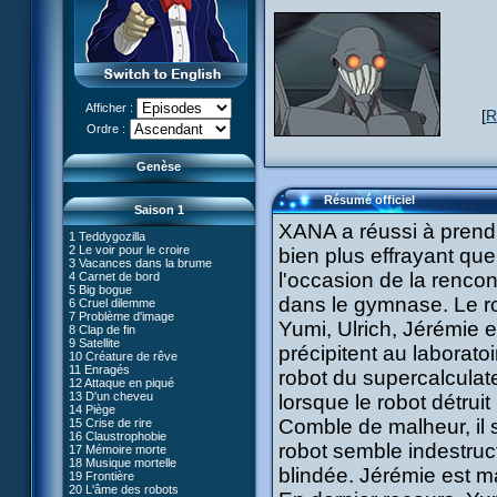
Afficher :
[
R
Le réveil de XANA (Partie 1)
Ordre :
Le réveil de XANA (Partie 2)
Genèse
Résumé officiel
Saison 1
XANA a réussi à prendr
1 Teddygozilla
2 Le voir pour le croire
bien plus effrayant que
3 Vacances dans la brume
l'occasion de la rencon
4 Carnet de bord
27 Nouvelle donne
5 Big bogue
28 Terre inconnue
dans le gymnase. Le ro
6 Cruel dilemme
29 Exploration
66 Renaissance
7 Problème d'image
30 Un grand jour
Yumi, Ulrich, Jérémie 
67 Mauvaise réplique
8 Clap de fin
31 Mister Pück
68 Première partie
9 Satellite
32 Saint Valentin
précipitent au laborato
69 Double foyer
10 Créature de rêve
33 Mix final
70 Skidbladnir
11 Enragés
34 Chaînon manquant
robot du supercalculat
71 Premier voyage
12 Attaque en piqué
35 Les jeux sont faits
72 Leçon de choses
13 D'un cheveu
#01 - XANA 2.0
lorsque le robot détruit 
36 Marabounta
73 Réplika
14 Piège
#02 - Cortex
37 Intérêt commun
74 Je préfère ne pas en parler !
Comble de malheur, il s
15 Crise de rire
#03 - Spectromania
38 Tentation
75 Corps céleste
16 Claustrophobie
#04 - Madame Einstein
39 Mauvaise conduite
76 Le lac
robot semble indestruct
17 Mémoire morte
#05 - Rivalité
40 Contagion
77 Torpilles virtuelles
18 Musique mortelle
#06 - Soupçons
41 Ultimatum
blindée. Jérémie est ma
78 Expérience
19 Frontière
#07 - Compte-à-rebours
42 Désordre
79 Arachnophobie
20 L'âme des robots
#08 - Virus
43 Mon meilleur ennemi
53 Droit au coeur