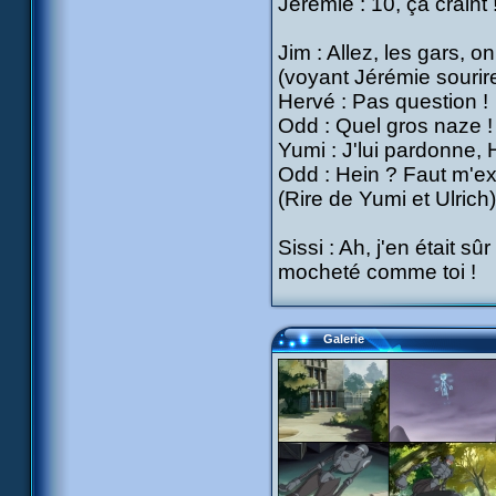
Jérémie : 10, ça craint 
Jim : Allez, les gars, o
(voyant Jérémie sourir
Hervé : Pas question !
Odd : Quel gros naze !
Yumi : J'lui pardonne, 
Odd : Hein ? Faut m'exp
(Rire de Yumi et Ulrich)
Sissi : Ah, j'en était sû
mocheté comme toi !
Galerie