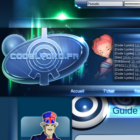
[Code Lyoko]
La 
[Code Lyoko]
Une
[Code Lyoko]
L'O
[Site]
Code Lyoko
[Créations]
10 mil
[IFSCL]
L'IFSCL 4
[Code Lyoko]
Un 
[Code Lyoko]
Le 
[Code Lyoko]
Les
Guide