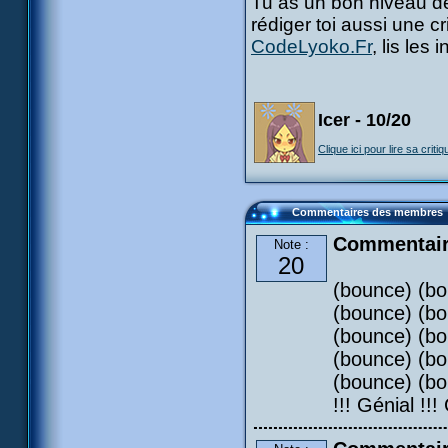
Tu as un bon niveau de
rédiger toi aussi une c
CodeLyoko.Fr
, lis les
Icer - 10/20
Clique ici pour lire sa critiq
Commentaires des membres
Commentair
Note :
20
(bounce) (bo
(bounce) (bo
(bounce) (bo
(bounce) (bo
(bounce) (bo
!!! Génial !!!