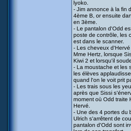
lyoko.
- Jim annonce à la fin 
4ème B, or ensuite dan
en 3ème.
- Le pantalon d'Odd est
poste de contrôle, les c
est dans le scanner.
- Les cheveux d'Hervé 
Mme Hertz, lorsque Sissi
Kiwi 2 et lorsqu'il sou
- La moustache et les s
les élèves applaudissen
quand l'on le voit prit
- Les trais sous les ye
après que Sissi s'éner
moment où Odd traite 
Hervé.
- Une des 4 portes du 
Ulrich s'arrêtent de cou
pantalon d'Odd sont inv