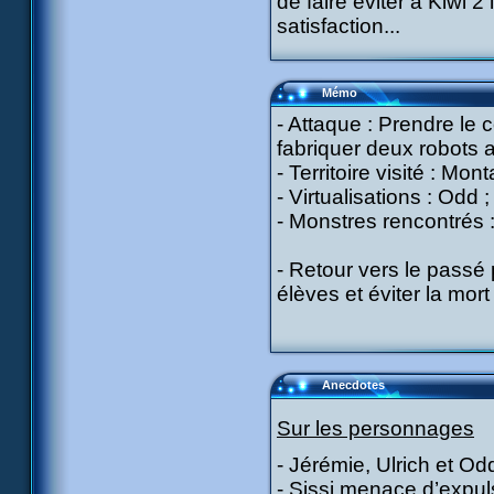
de faire éviter à Kiwi 2
satisfaction...
Mémo
- Attaque : Prendre le
fabriquer deux robots 
- Territoire visité : Mon
- Virtualisations : Odd 
- Monstres rencontrés :
- Retour vers le passé 
élèves et éviter la mort
Anecdotes
Sur les personnages
- Jérémie, Ulrich et O
- Sissi menace d’expul