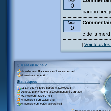
Commentair
Note :
0
pardon beuge
Commentair
Note :
0
c de la merd
[
Voir tous le
Qui est en ligne ?
Actuellement
39 visiteurs
en ligne sur le site !
0 membre connecté.
Statistiques
11 134 931 visiteurs
depuis le 27/07/2004 !
Au total,
18847 inscrits
à la communauté Carthage !
923 visiteurs
aujourd'hui !
0 membre inscrit
aujourd'hui !
0 membre
connectés aujourd'hui !