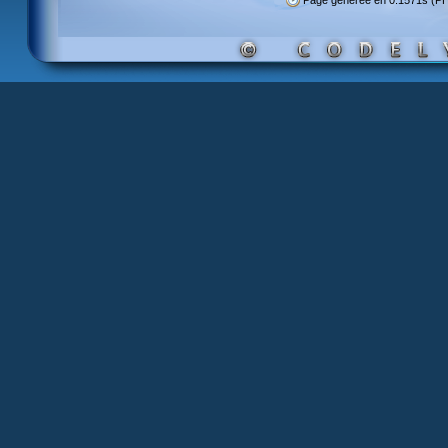
Page générée en 0.1571s (P