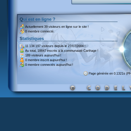
Qui est en ligne ?
Actuellement
39 visiteurs
en ligne sur le site !
0 membre connecté.
Statistiques
11 134 197 visiteurs
depuis le 27/07/2004 !
Au total,
18847 inscrits
à la communauté Carthage !
189 visiteurs
aujourd'hui !
0 membre inscrit
aujourd'hui !
0 membre
connectés aujourd'hui !
Page générée en 0.1321s (P