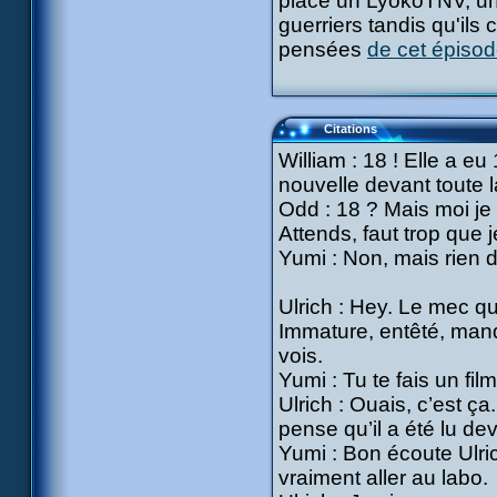
place un LyokoTNV, un 
guerriers tandis qu'ils 
pensées
de cet épiso
Citations
William : 18 ! Elle a e
nouvelle devant toute l
Odd : 18 ? Mais moi je 
Attends, faut trop que j
Yumi : Non, mais rien d
Ulrich : Hey. Le mec qu
Immature, entêté, man
vois.
Yumi : Tu te fais un film
Ulrich : Ouais, c’est ç
pense qu’il a été lu de
Yumi : Bon écoute Ulric
vraiment aller au labo.