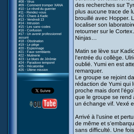
#08 - Virus
des recherches sur Tyr
#09 - Comment tromper XANA
#10 - Le réveil du guerrier
plus aucune trace de lu
#11 - Rendez-vous
#12 - Chaos à Kadic
brouillé avec Hopper. 
#13 - Vendredi 13
#14 - Intrusion
localiser son laboratoi
#15 - Les sans-codes
retourner sur le Cortex
#16 - Confusion
#17 - Un avenir professionnel
Ninjas…
assuré
#18 - Obstination
#19 - Le piège
#20 - Espionnage
Matin se lève sur Kadi
#21 - Faux-semblants
#22 - Mutinerie
l’entrée du collège. Ulr
#23 - Le blues de Jérémie
#24 - Paradoxe temporel
oublié. Yumi en est att
#25 - Hécatombe
remarquer.
#26 - Ultime mission
Le groupe se rejoint da
rédaction de Yumi qui l
proche mais dont l’égoï
que le groupe se rend à
un échange vif. Vexé et
Arrivé à l’usine et pert
de même et s’embarquen
sans difficulté. Une foi