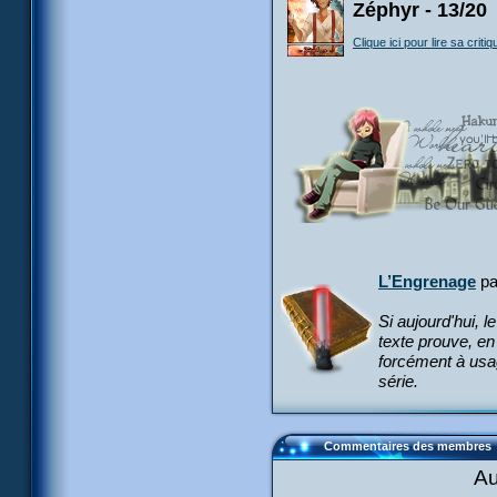
Zéphyr - 13/20
Clique ici pour lire sa critiq
L’Engrenage
p
Si aujourd'hui, l
texte prouve, en
forcément à usag
série.
Commentaires des membres
Au