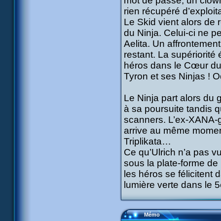
mot de passe, un clown 
rien récupéré d’exploit
Le Skid vient alors de
du Ninja. Celui-ci ne p
Aelita. Un affrontement
restant. La supériorité
héros dans le Cœur du C
Tyron et ses Ninjas ! O
Le Ninja part alors du 
à sa poursuite tandis q
scanners. L’ex-XANA-gue
arrive au même moment.
Triplikata…
Ce qu’Ulrich n’a pas v
sous la plate-forme de
les héros se félicitent 
lumière verte dans le 5
Mémo