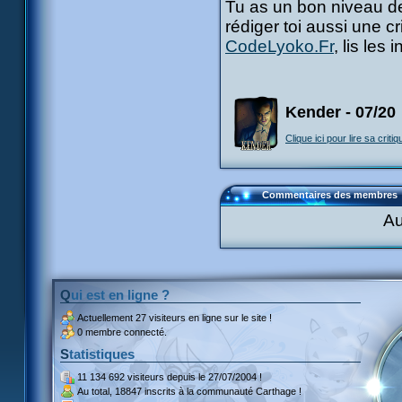
Tu as un bon niveau de
rédiger toi aussi une c
CodeLyoko.Fr
, lis les
Kender - 07/20
Clique ici pour lire sa critiq
Commentaires des membres
Au
Qui est en ligne ?
Actuellement
27 visiteurs
en ligne sur le site !
0 membre connecté.
Statistiques
11 134 692 visiteurs
depuis le 27/07/2004 !
Au total,
18847 inscrits
à la communauté Carthage !