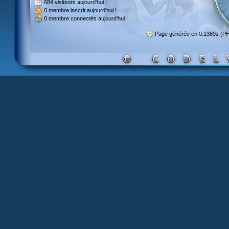
684 visiteurs
aujourd'hui !
0 membre inscrit
aujourd'hui !
0 membre
connectés aujourd'hui !
Page générée en 0.1369s (P