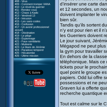
#08 - Virus
d’insérer une carte dan
#09 - Comment tromper XANA
#10 - Le réveil du guerrier
et 12 secondes, un nou
#11 - Rendez-vous
#12 - Chaos à Kadic
doivent implanter le v
#13 - Vendredi 13
#14 - Intrusion
bien sûr.
#15 - Les sans-codes
Tandis qu’ils sortent 
#16 - Confusion
#17 - Un avenir professionnel
n’y est pour rien et il 
assuré
#18 - Obstination
les Guerriers doivent r
#19 - Le piège
#20 - Espionnage
Le jour suivant, Jérémi
#21 - Faux-semblants
#22 - Mutinerie
Mégapod ne peut plus êt
#23 - Le blues de Jérémie
#24 - Paradoxe temporel
la gym pour travailler 
#25 - Hécatombe
En dehors de la class
#26 - Ultime mission
téléphonique. Mais ce n’
tickets pour le prochai
quel point le groupe est
papiers. Odd lui offre 
possessions et ne peut s
Graven lui a offerte qua
recherche quantique e
Tout est calme sur le 