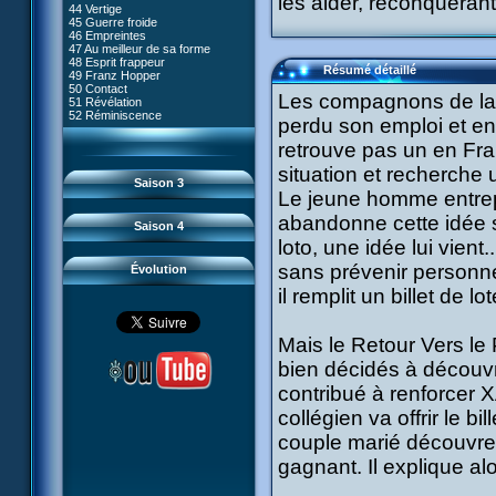
les aider, reconquérant
80 Kiwodd
#09 - Comment tromper XANA
44 Vertige
54 Lyoko moins un
81 Oeil pour oeil
#10 - Le réveil du guerrier
45 Guerre froide
55 Raz de marée
82 Mémoire blanche
#11 - Rendez-vous
46 Empreintes
56 Fausse piste
83 Superstition
#12 - Chaos à Kadic
47 Au meilleur de sa forme
57 Aelita
84 Missile guidé
#13 - Vendredi 13
48 Esprit frappeur
58 Le prétendant
85 La belle de Kadic
Résumé détaillé
#14 - Intrusion
49 Franz Hopper
59 Le secret
86 Kiwi superstar
#15 - Les sans-codes
50 Contact
60 Tarentule au plafond
87 Planète bleue
Les compagnons de la l
#16 - Confusion
51 Révélation
61 Sabotage
88 Cousins ennemis
#17 - Un avenir professionnel
52 Réminiscence
62 Désincarnation
perdu son emploi et en
89 Il est sensé d'être insensé
assuré
63 Triple sot
90 Médusée
#18 - Obstination
64 Surmenage
retrouve pas un en Fran
91 Mauvaises ondes
#19 - Le piège
65 Dernier round
92 Sueurs froides
#20 - Espionnage
situation et recherche
93 Retour
#21 - Faux-semblants
Saison 3
94 Contre-attaque
#22 - Mutinerie
Le jeune homme entrepr
95 Souvenirs
#23 - Le blues de Jérémie
#24 - Paradoxe temporel
abandonne cette idée sa
Saison 4
#25 - Hécatombe
loto, une idée lui vien
#26 - Ultime mission
sans prévenir personne
Évolution
il remplit un billet de lo
Mais le Retour Vers le
bien décidés à découvr
contribué à renforcer X
collégien va offrir le b
couple marié découvre a
gagnant. Il explique alo