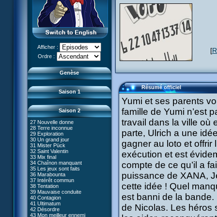
13 D'un cheveu
14 Piège
15 Crise de rire
16 Claustrophobie
17 Mémoire morte
18 Musique mortelle
19 Frontière
20 L'âme des robots
Afficher :
[
R
21 Gravité zéro
Le réveil de XANA (Partie 1)
Ordre :
22 Routine
Le réveil de XANA (Partie 2)
23 36ème dessous
24 Canal fantôme
Genèse
25 Code Terre
26 Faux départ
Résumé officiel
Saison 1
Yumi et ses parents vo
famille de Yumi n’est 
Saison 2
travail dans la ville où
27 Nouvelle donne
28 Terre inconnue
parte, Ulrich a une idé
29 Exploration
66 Renaissance
30 Un grand jour
gagner au loto et offrir
67 Mauvaise réplique
31 Mister Pück
68 Première partie
32 Saint Valentin
exécution et est évide
69 Double foyer
33 Mix final
70 Skidbladnir
34 Chaînon manquant
compte de ce qu’il a fa
71 Premier voyage
35 Les jeux sont faits
72 Leçon de choses
#01 - XANA 2.0
puissance de XANA, Jér
36 Marabounta
73 Réplika
#02 - Cortex
37 Intérêt commun
74 Je préfère ne pas en parler !
cette idée ! Quel manqu
#03 - Spectromania
38 Tentation
75 Corps céleste
#04 - Madame Einstein
39 Mauvaise conduite
76 Le lac
est banni de la bande.
#05 - Rivalité
40 Contagion
77 Torpilles virtuelles
#06 - Soupçons
41 Ultimatum
de Nicolas. Les héros 
78 Expérience
#07 - Compte-à-rebours
42 Désordre
79 Arachnophobie
#08 - Virus
43 Mon meilleur ennemi
53 Droit au coeur