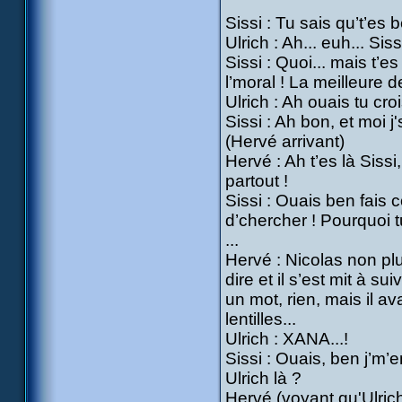
Sissi : Tu sais qu’t’es
Ulrich : Ah... euh... Si
Sissi : Quoi... mais t’e
l’moral ! La meilleure d
Ulrich : Ah ouais tu cr
Sissi : Ah bon, et moi j'
(Hervé arrivant)
Hervé : Ah t’es là Siss
partout !
Sissi : Ouais ben fais 
d’chercher ! Pourquoi t
...
Hervé : Nicolas non plus
dire et il s’est mit à su
un mot, rien, mais il av
lentilles...
Ulrich : XANA...!
Sissi : Ouais, ben j’m’
Ulrich là ?
Hervé (voyant qu'Ulrich 