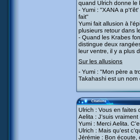
quand Ulrich donne le b
- Yumi : "XANA a p't'êt' 
fait"
Yumi fait allusion à l
plusieurs retour dans 
- Quand les Krabes for
distingue deux rangée
leur ventre, il y a plu
Sur les allusions
- Yumi : "Mon père a t
Takahashi est un nom 
Citations
Ulrich : Vous en faites 
Aelita : J’suis vraiment
Yumi : Merci Aelita. C’es
Ulrich : Mais qu’est c’q
Jérémie : Bon écoute, 