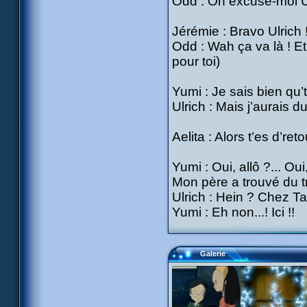
Odd : Oh excuse-moi Ulri
Jérémie : Bravo Ulrich ! 
Odd : Wah ça va là ! E
pour toi)
Yumi : Je sais bien qu’t’
Ulrich : Mais j’aurais d
Aelita : Alors t’es d’ret
Yumi : Oui, allô ?... Oui
Mon père a trouvé du t
Ulrich : Hein ? Chez Ta
Yumi : Eh non...! Ici !!
Galerie