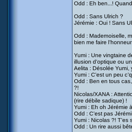
Odd : Eh ben...! Quand 
Odd : Sans Ulrich ?
Jérémie : Oui ! Sans Ulr
Odd : Mademoiselle, mo
bien me faire l’honneur.
Yumi : Une vingtaine d
illusion d’optique ou u
Aelita : Désolée Yumi, 
Yumi : C’est un peu c’q
Odd : Ben en tous cas,
?!
Nicolas/XANA : Attentio
(rire débile sadique) !
Yumi : Eh oh Jérémie à
Odd : C’est pas Jérémie.
Yumi : Nicolas ?! T’es s
Odd : Un rire aussi bêt