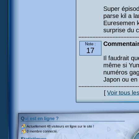
Super épisode
parse kil a l
Euresemen ki
surprise du 
Commentai
Note :
17
Il faudrait q
même si Yumi 
numéros gagn
Japon ou en
[
Voir tous l
Qui est en ligne ?
Actuellement
48 visiteurs
en ligne sur le site !
0 membre connecté.
Statistiques