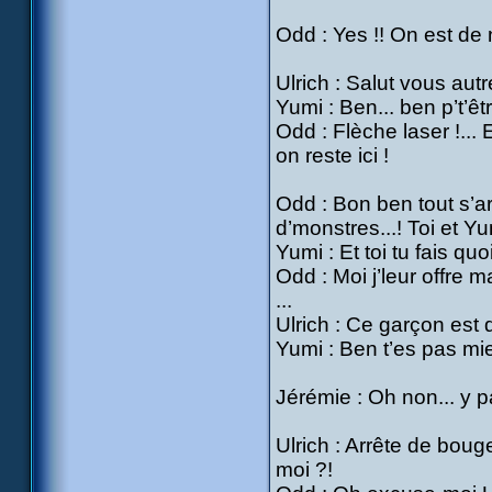
Odd : Yes !! On est de 
Ulrich : Salut vous aut
Yumi : Ben... ben p’t’être
Odd : Flèche laser !..
on reste ici !
Odd : Bon ben tout s’arr
d’monstres...! Toi et 
Yumi : Et toi tu fais quo
Odd : Moi j’leur offre ma
...
Ulrich : Ce garçon est 
Yumi : Ben t’es pas mie
Jérémie : Oh non... y pa
Ulrich : Arrête de boug
moi ?!