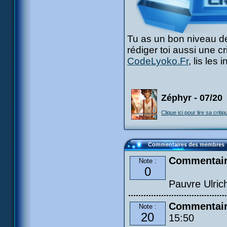
Tu as un bon niveau de
rédiger toi aussi une c
CodeLyoko.Fr
, lis les
Zéphyr - 07/20
Clique ici pour lire sa critiq
Commentaires des membres
Commentair
Note :
0
Pauvre Ulrich
Commentai
Note :
20
15:50