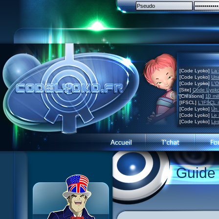
[Code Lyoko]
La 
[Code Lyoko]
Une
[Code Lyoko]
L'O
[Site]
Code Lyoko
[Créations]
10 mil
[IFSCL]
L'IFSCL 4
[Code Lyoko]
Un 
[Code Lyoko]
Le 
[Code Lyoko]
Les
1 Teddygozilla
2 Le voir pour le croire
3 Vacances dans la brume
Guide
4 Carnet de bord
5 Big bogue
6 Cruel dilemme
7 Problème d'image
8 Clap de fin
9 Satellite
10 Créature de rêve
11 Enragés
12 Attaque en piqué