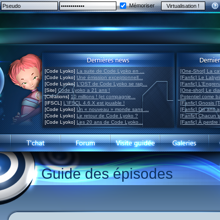
Mémoriser
[Code Lyoko]
La suite de Code Lyoko en ...
[One-Shot] La ca
[Code Lyoko]
Une émission exceptionnell...
[Fanfic] Le Labyr
[Code Lyoko]
L'OST de Code Lyoko se rap...
[Fanfic] L'Engre
[Site]
Code Lyoko a 21 ans !
[One-shot] Le di
[Créations]
10 millions ! (et compagnie...
Potentiel come 
[IFSCL]
L'IFSCL 4.6.X est jouable !
[Fanfic] Gnosis [
[Code Lyoko]
Un « nouveau » monde sans ...
[Fanfic] Dix ans 
[Code Lyoko]
Le retour de Code Lyoko ?
[Fanfic] Chacun 
[Code Lyoko]
Les 20 ans de Code Lyoko...
[Fanfic] À perdre 
Guide des épisodes