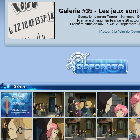
Galerie #35 - Les jeux sont 
Scénario : Laurent Turner - Synopsis : S
Première diffusion en France le 26 octob
Première diffusion aux USA le 29 septembre 
[
Retour à la fiche de l'épis
Galerie