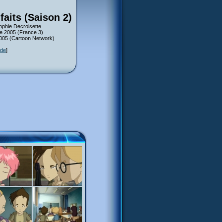
faits (Saison 2)
ophie Decroisette
re 2005 (France 3)
2005 (Cartoon Network)
ode
]