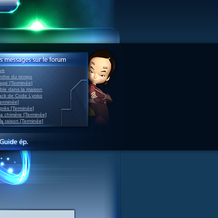
ve
inthe du temps
nage [Terminée]
able dans la maison
back de Code Lyoko
Terminée]
après [Terminée]
sa chimère [Terminée]
la raison [Terminée]