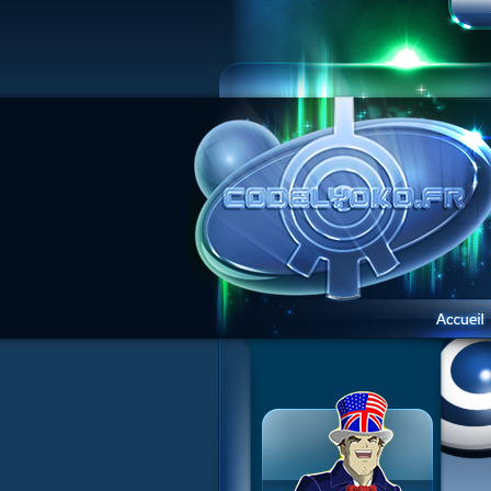
1 Teddygozilla
2 Le voir pour le croire
3 Vacances dans la brume
4 Carnet de bord
5 Big bogue
6 Cruel dilemme
7 Problème d'image
8 Clap de fin
9 Satellite
10 Créature de rêve
11 Enragés
12 Attaque en piqué