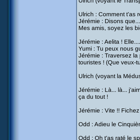
Ulrich (voyant le Transp
Ulrich : Comment t’as 
Jérémie : Disons que... 
Mes amis, soyez les bi
Jérémie : Aelita ! Elle.
Yumi : Tu peux nous g
Jérémie : Traversez la p
touristes ! (Que veux-tu
Ulrich (voyant la Méduse
Jérémie : Là... là... j
ça du tout !
Jérémie : Vite !! Fichez 
Odd : Adieu le Cinquièm
Odd : Oh t’as raté le sp