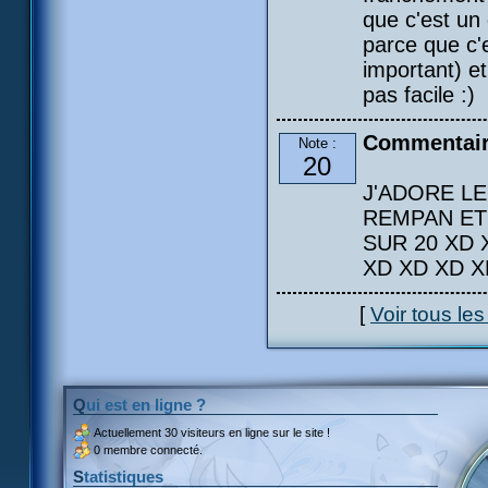
que c'est un
parce que c'e
important) e
pas facile :)
Commentai
Note :
20
J'ADORE LE
REMPAN ET 
SUR 20 XD 
XD XD XD X
[
Voir tous le
Qui est en ligne ?
Actuellement
30 visiteurs
en ligne sur le site !
0 membre connecté.
Statistiques