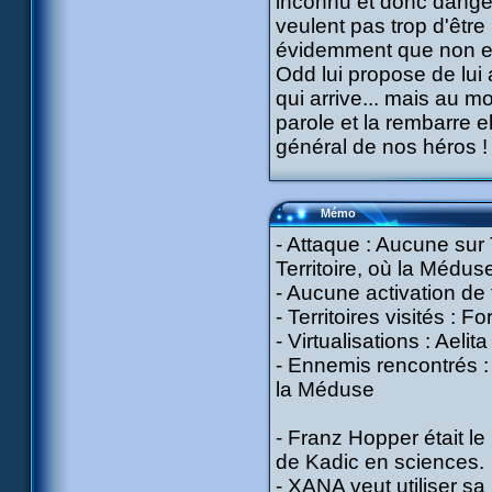
inconnu et donc danger
veulent pas trop d'être
évidemment que non et 
Odd lui propose de lui a
qui arrive... mais au m
parole et la rembarre e
général de nos héros !
Mémo
- Attaque : Aucune sur
Territoire, où la Médus
- Aucune activation de 
- Territoires visités : F
- Virtualisations : Aeli
- Ennemis rencontrés : 
la Méduse
- Franz Hopper était le
de Kadic en sciences.
- XANA veut utiliser s