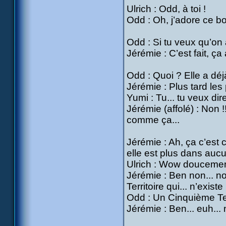
Ulrich : Odd, à toi !
Odd : Oh, j’adore ce bo
Odd : Si tu veux qu’on a
Jérémie : C’est fait, ça 
Odd : Quoi ? Elle a déjà
Jérémie : Plus tard les
Yumi : Tu... tu veux dire
Jérémie (affolé) : Non !
comme ça...
Jérémie : Ah, ça c’est cu
elle est plus dans aucun
Ulrich : Wow doucement
Jérémie : Ben non... no
Territoire qui... n’exist
Odd : Un Cinquième Terr
Jérémie : Ben... euh... 