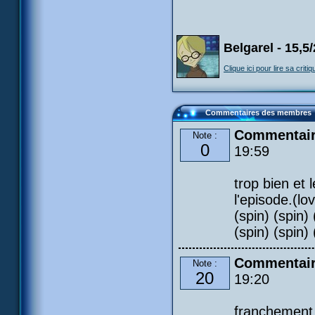
Belgarel - 15,5
Clique ici pour lire sa critiq
Commentaires des membres
Commentaire
Note :
0
19:59
trop bien et 
l'episode.(lov
(spin) (spin) 
(spin) (spin) 
Commentair
Note :
20
19:20
franchement c