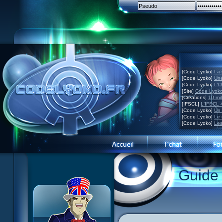
[Code Lyoko]
La 
[Code Lyoko]
Une
[Code Lyoko]
L'O
[Site]
Code Lyoko
[Créations]
10 mil
[IFSCL]
L'IFSCL 4
[Code Lyoko]
Un 
[Code Lyoko]
Le 
[Code Lyoko]
Les
1 Teddygozilla
2 Le voir pour le croire
3 Vacances dans la brume
Guide
4 Carnet de bord
5 Big bogue
6 Cruel dilemme
7 Problème d'image
8 Clap de fin
9 Satellite
10 Créature de rêve
11 Enragés
12 Attaque en piqué