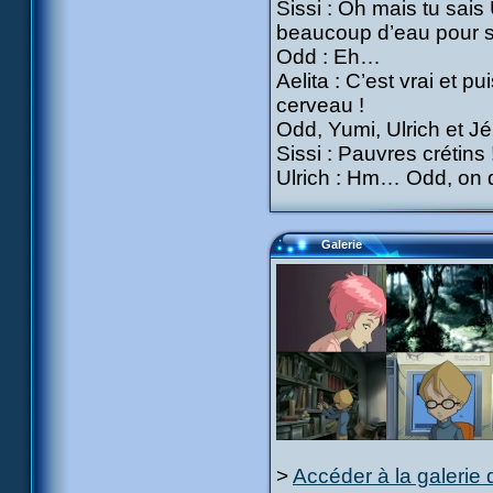
Sissi : Oh mais tu sais
beaucoup d’eau pour s
Odd : Eh…
Aelita : C’est vrai et pu
cerveau !
Odd, Yumi, Ulrich et Jé
Sissi : Pauvres crétins 
Ulrich : Hm… Odd, on di
Galerie
>
Accéder à la galerie 