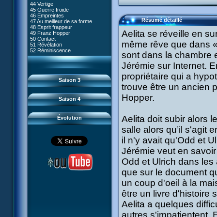
80 Kiwodd
#09 - Comment tromper XANA
44 Vertige
54 Lyoko moins un
81 Oeil pour oeil
#10 - Le réveil du guerrier
45 Guerre froide
55 Raz de marée
82 Mémoire blanche
#11 - Rendez-vous
46 Empreintes
56 Fausse piste
83 Superstition
#12 - Chaos à Kadic
Résumé détaillé
47 Au meilleur de sa forme
57 Aelita
84 Missile guidé
#13 - Vendredi 13
48 Esprit frappeur
58 Le prétendant
85 La belle de Kadic
#14 - Intrusion
Aelita se réveille en s
49 Franz Hopper
59 Le secret
86 Kiwi superstar
#15 - Les sans-codes
50 Contact
60 Tarentule au plafond
87 Planète bleue
même rêve que dans « 
#16 - Confusion
51 Révélation
61 Sabotage
88 Cousins ennemis
#17 - Un avenir professionnel
52 Réminiscence
62 Désincarnation
sont dans la chambre en
89 Il est sensé d'être insensé
assuré
63 Triple sot
90 Médusée
#18 - Obstination
64 Surmenage
Jérémie sur Internet. E
91 Mauvaises ondes
#19 - Le piège
65 Dernier round
92 Sueurs froides
#20 - Espionnage
propriétaire qui a hyp
93 Retour
#21 - Faux-semblants
Saison 3
94 Contre-attaque
#22 - Mutinerie
trouve être un ancien 
95 Souvenirs
#23 - Le blues de Jérémie
#24 - Paradoxe temporel
Hopper.
Saison 4
#25 - Hécatombe
#26 - Ultime mission
Aelita doit subir alors
Évolution
salle alors qu’il s'agi
il n'y avait qu'Odd et U
Jérémie veut en savoir
Odd et Ulrich dans les 
que sur le document qu'i
un coup d'oeil à la mai
être un livre d'histoir
Aelita a quelques diffi
autres s'impatientent. 