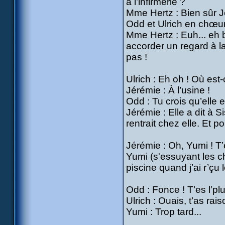
à l’infirmerie ?
Mme Hertz : Bien sûr J
Odd et Ulrich en chœur
Mme Hertz : Euh... eh b
accorder un regard à la 
pas !
Ulrich : Eh oh ! Où est
Jérémie : À l’usine !
Odd : Tu crois qu’elle e
Jérémie : Elle a dit à S
rentrait chez elle. Et po
Jérémie : Oh, Yumi ! T’e
Yumi (s'essuyant les ch
piscine quand j’ai r’çu
Odd : Fonce ! T’es l’pl
Ulrich : Ouais, t’as rais
Yumi : Trop tard...