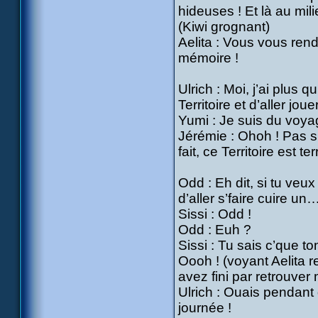
hideuses ! Et là au mi
(Kiwi grognant)
Aelita : Vous vous ren
mémoire !
Ulrich : Moi, j’ai plus
Territoire et d’aller jou
Yumi : Je suis du voyag
Jérémie : Ohoh ! Pas si 
fait, ce Territoire est
Odd : Eh dit, si tu veux
d’aller s’faire cuire un
Sissi : Odd !
Odd : Euh ?
Sissi : Tu sais c’que t
Oooh ! (voyant Aelita r
avez fini par retrouver
Ulrich : Ouais pendant 
journée !