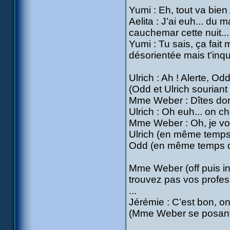
Yumi : Eh, tout va bien 
Aelita : J’ai euh... du ma
cauchemar cette nuit...
Yumi : Tu sais, ça fai
désorientée mais t’inqu
Ulrich : Ah ! Alerte, Odd
(Odd et Ulrich souria
Mme Weber : Dîtes donc
Ulrich : Oh euh... on c
Mme Weber : Oh, je vois 
Ulrich (en même temp
Odd (en même temps qu
Mme Weber (off puis in)
trouvez pas vos profess
...
Jérémie : C’est bon, on
(Mme Weber se posant