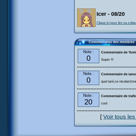
Icer - 08/20
Clique ici pour lire sa critiq
Commentaires des membres
Note :
Commentaire de Yumi
0
Super !!!
Note :
Commentaire de taro
0
quel taré,ce nicolas!(ma
Note :
Commentaire de trafi
20
cool
[
Voir tous le