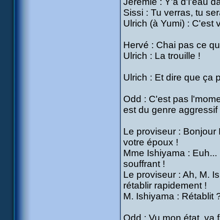
Jérémie : Y'a d'l'eau da
Sissi : Tu verras, tu s
Ulrich (à Yumi) : C'est v
Hervé : Chai pas ce qui
Ulrich : La trouille !
Ulrich : Et dire que ça
Odd : C'est pas l'mome
est du genre aggressif e
Le proviseur : Bonjour 
votre époux !
Mme Ishiyama : Euh...
souffrant !
Le proviseur : Ah, M. 
rétablir rapidement !
M. Ishiyama : Rétablit 
Odd : Vu mon état, va fa