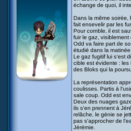
échange de quoi, il in
Dans la même soirée, 
fait ensevelir par les f
Pour comble, il est sauv
fuir le gaz, visiblement 
Odd va faire part de son
étudié dans la matinée
Le gaz fugitif lui s'est
cible est évidente : le
des Bloks qui la poursu
La représentation appr
coulisses. Partis à l'u
sale coup. Odd est en
Deux des nuages gazeux
ils s'en prennent à Jé
relâche, le génie se j
pas s'approcher de l'ea
Jérémie.