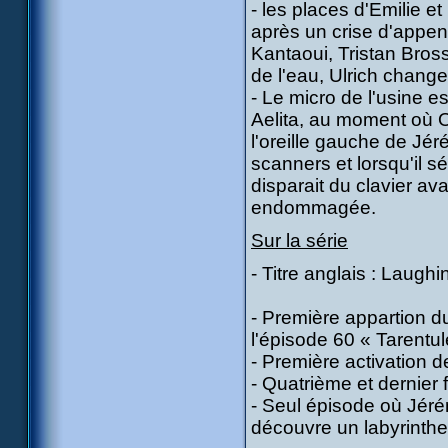
- les places d'Emilie e
après un crise d'appe
Kantaoui, Tristan Bros
de l'eau, Ulrich chang
- Le micro de l'usine est
Aelita, au moment où Odd
l'oreille gauche de Jé
scanners et lorsqu'il sé
disparait du clavier av
endommagée.
Sur la série
- Titre anglais : Laughin
- Première appartion d
l'épisode 60 « Tarentu
- Première activation d
- Quatrième et dernier 
- Seul épisode où Jérém
découvre un labyrinthe