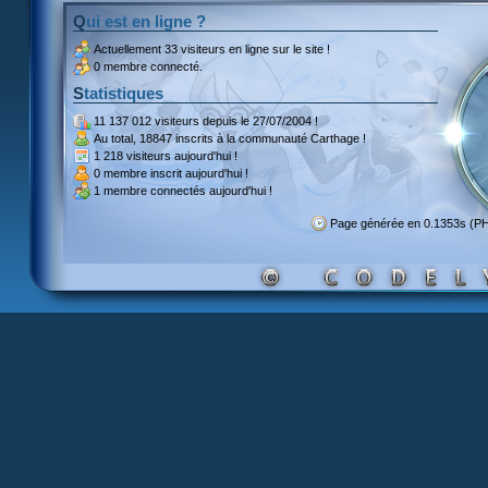
Qui est en ligne ?
Actuellement
33 visiteurs
en ligne sur le site !
0 membre connecté.
Statistiques
11 137 012 visiteurs
depuis le 27/07/2004 !
Au total,
18847 inscrits
à la communauté Carthage !
1 218 visiteurs
aujourd'hui !
0 membre inscrit
aujourd'hui !
1 membre
connectés aujourd'hui !
Page générée en 0.1353s (P