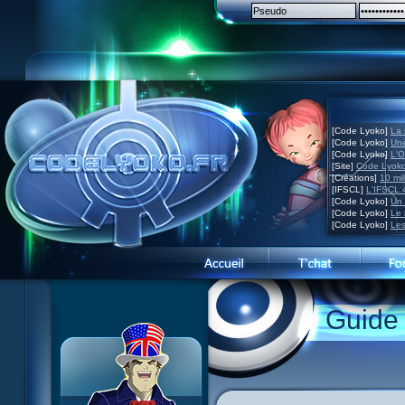
[Code Lyoko]
La 
[Code Lyoko]
Une
[Code Lyoko]
L'O
[Site]
Code Lyoko
[Créations]
10 mil
[IFSCL]
L'IFSCL 4
[Code Lyoko]
Un 
[Code Lyoko]
Le 
[Code Lyoko]
Les
Guide