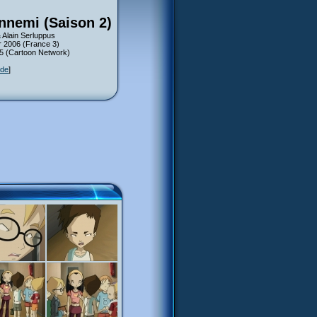
ennemi (Saison 2)
 Alain Serluppus
er 2006 (France 3)
05 (Cartoon Network)
ode
]