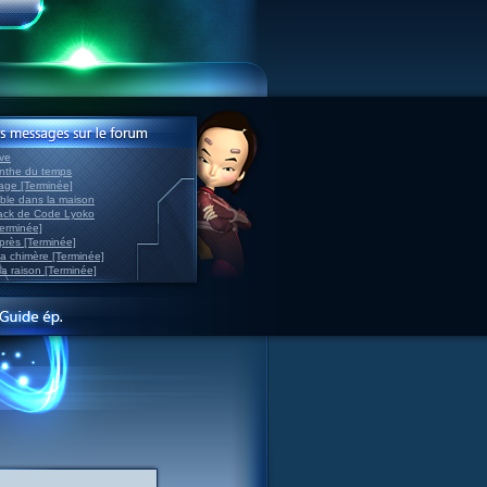
ve
inthe du temps
nage [Terminée]
able dans la maison
back de Code Lyoko
Terminée]
après [Terminée]
sa chimère [Terminée]
la raison [Terminée]