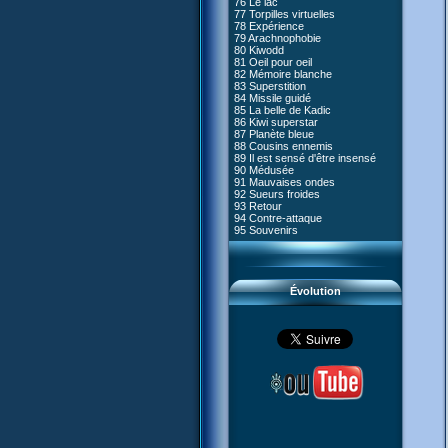
76 Le lac
#05 - Rivalité
77 Torpilles virtuelles
#06 - Soupçons
78 Expérience
#07 - Compte-à-rebours
79 Arachnophobie
#08 - Virus
80 Kiwodd
#09 - Comment tromper XANA
81 Oeil pour oeil
#10 - Le réveil du guerrier
82 Mémoire blanche
#11 - Rendez-vous
83 Superstition
#12 - Chaos à Kadic
84 Missile guidé
#13 - Vendredi 13
85 La belle de Kadic
#14 - Intrusion
86 Kiwi superstar
#15 - Les sans-codes
87 Planète bleue
#16 - Confusion
88 Cousins ennemis
#17 - Un avenir professionnel
89 Il est sensé d'être insensé
assuré
90 Médusée
#18 - Obstination
91 Mauvaises ondes
#19 - Le piège
92 Sueurs froides
#20 - Espionnage
93 Retour
#21 - Faux-semblants
94 Contre-attaque
#22 - Mutinerie
95 Souvenirs
#23 - Le blues de Jérémie
#24 - Paradoxe temporel
#25 - Hécatombe
#26 - Ultime mission
Évolution