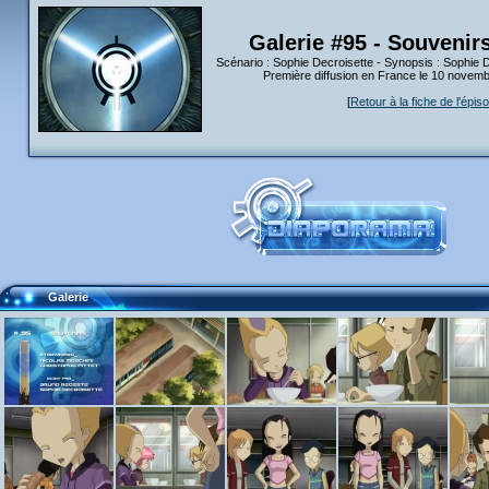
Galerie #95 - Souvenirs
Scénario : Sophie Decroisette - Synopsis : Sophie
Première diffusion en France le 10 novem
[
Retour à la fiche de l'épis
Galerie