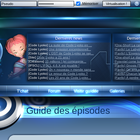
Mémoriser
[Code Lyoko]
La suite de Code Lyoko en ...
[One-Shot] La ca
[Code Lyoko]
Une émission exceptionnell...
[Fanfic] Le Labyr
[Code Lyoko]
L'OST de Code Lyoko se rap...
[Fanfic] L'Engre
[Site]
Code Lyoko a 21 ans !
[One-shot] Le di
[Créations]
10 millions ! (et compagnie...
Potentiel come 
[IFSCL]
L'IFSCL 4.6.X est jouable !
[Fanfic] Gnosis [
[Code Lyoko]
Un « nouveau » monde sans ...
[Fanfic] Dix ans 
[Code Lyoko]
Le retour de Code Lyoko ?
[Fanfic] Chacun 
[Code Lyoko]
Les 20 ans de Code Lyoko...
[Fanfic] À perdre 
Guide des épisodes