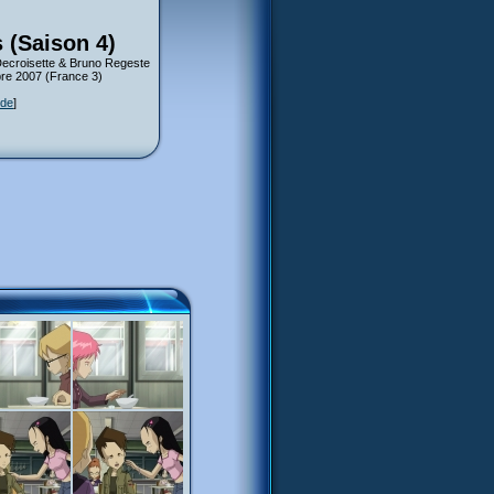
 (Saison 4)
 Decroisette & Bruno Regeste
bre 2007 (France 3)
ode
]