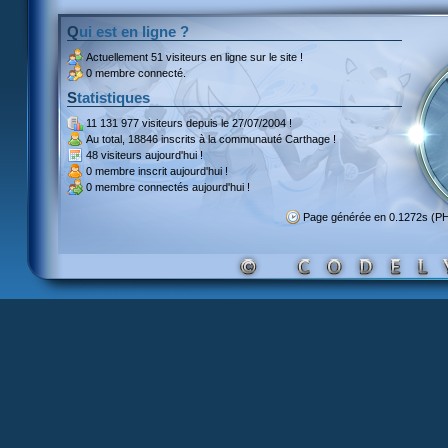
Qui est en ligne ?
Actuellement
51 visiteurs
en ligne sur le site !
0 membre connecté.
Statistiques
11 131 977 visiteurs
depuis le 27/07/2004 !
Au total,
18846 inscrits
à la communauté Carthage !
48 visiteurs
aujourd'hui !
0 membre inscrit
aujourd'hui !
0 membre
connectés aujourd'hui !
Page générée en 0.1272s (P