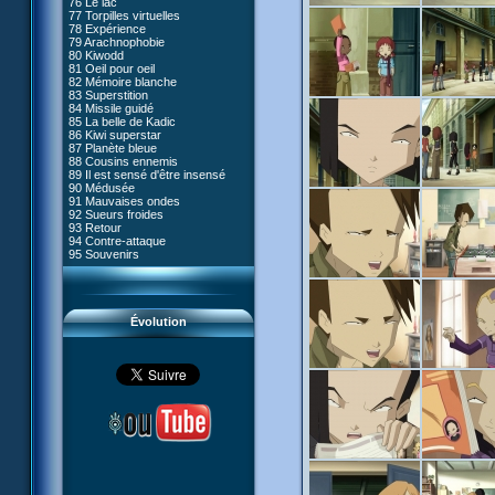
76 Le lac
#05 - Rivalité
77 Torpilles virtuelles
#06 - Soupçons
78 Expérience
#07 - Compte-à-rebours
79 Arachnophobie
#08 - Virus
80 Kiwodd
#09 - Comment tromper XANA
81 Oeil pour oeil
#10 - Le réveil du guerrier
82 Mémoire blanche
#11 - Rendez-vous
83 Superstition
#12 - Chaos à Kadic
84 Missile guidé
#13 - Vendredi 13
85 La belle de Kadic
#14 - Intrusion
86 Kiwi superstar
#15 - Les sans-codes
87 Planète bleue
#16 - Confusion
88 Cousins ennemis
#17 - Un avenir professionnel
89 Il est sensé d'être insensé
assuré
90 Médusée
#18 - Obstination
91 Mauvaises ondes
#19 - Le piège
92 Sueurs froides
#20 - Espionnage
93 Retour
#21 - Faux-semblants
94 Contre-attaque
#22 - Mutinerie
95 Souvenirs
#23 - Le blues de Jérémie
#24 - Paradoxe temporel
#25 - Hécatombe
#26 - Ultime mission
Évolution