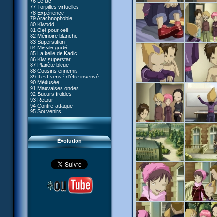
76 Le lac
#05 - Rivalité
77 Torpilles virtuelles
#06 - Soupçons
78 Expérience
#07 - Compte-à-rebours
79 Arachnophobie
#08 - Virus
80 Kiwodd
#09 - Comment tromper XANA
81 Oeil pour oeil
#10 - Le réveil du guerrier
82 Mémoire blanche
#11 - Rendez-vous
83 Superstition
#12 - Chaos à Kadic
84 Missile guidé
#13 - Vendredi 13
85 La belle de Kadic
#14 - Intrusion
86 Kiwi superstar
#15 - Les sans-codes
87 Planète bleue
#16 - Confusion
88 Cousins ennemis
#17 - Un avenir professionnel
89 Il est sensé d'être insensé
assuré
90 Médusée
#18 - Obstination
91 Mauvaises ondes
#19 - Le piège
92 Sueurs froides
#20 - Espionnage
93 Retour
#21 - Faux-semblants
94 Contre-attaque
#22 - Mutinerie
95 Souvenirs
#23 - Le blues de Jérémie
#24 - Paradoxe temporel
#25 - Hécatombe
#26 - Ultime mission
Évolution