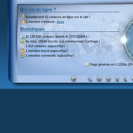
Qui est en ligne ?
Actuellement
41 visiteurs
en ligne sur le site !
1 membre connecté :
Avox
Statistiques
11 130 530 visiteurs
depuis le 27/07/2004 !
Au total,
18846 inscrits
à la communauté Carthage !
1 414 visiteurs
aujourd'hui !
1 membre inscrit
aujourd'hui !
1 membre
connectés aujourd'hui !
Page générée en 0.1256s (P