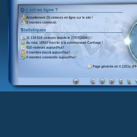
Qui est en ligne ?
Actuellement
29 visiteurs
en ligne sur le site !
0 membre connecté.
Statistiques
11 134 818 visiteurs
depuis le 27/07/2004 !
Au total,
18847 inscrits
à la communauté Carthage !
810 visiteurs
aujourd'hui !
0 membre inscrit
aujourd'hui !
0 membre
connectés aujourd'hui !
Page générée en 0.1251s (P