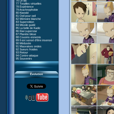
76 Le lac
#05 - Rivalité
77 Torpilles virtuelles
#06 - Soupçons
78 Expérience
#07 - Compte-à-rebours
79 Arachnophobie
#08 - Virus
80 Kiwodd
#09 - Comment tromper XANA
81 Oeil pour oeil
#10 - Le réveil du guerrier
82 Mémoire blanche
#11 - Rendez-vous
83 Superstition
#12 - Chaos à Kadic
84 Missile guidé
#13 - Vendredi 13
85 La belle de Kadic
#14 - Intrusion
86 Kiwi superstar
#15 - Les sans-codes
87 Planète bleue
#16 - Confusion
88 Cousins ennemis
#17 - Un avenir professionnel
89 Il est sensé d'être insensé
assuré
90 Médusée
#18 - Obstination
91 Mauvaises ondes
#19 - Le piège
92 Sueurs froides
#20 - Espionnage
93 Retour
#21 - Faux-semblants
94 Contre-attaque
#22 - Mutinerie
95 Souvenirs
#23 - Le blues de Jérémie
#24 - Paradoxe temporel
#25 - Hécatombe
#26 - Ultime mission
Évolution