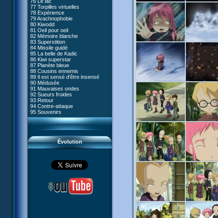
76 Le lac
#05 - Rivalité
77 Torpilles virtuelles
#06 - Soupçons
78 Expérience
#07 - Compte-à-rebours
79 Arachnophobie
#08 - Virus
80 Kiwodd
#09 - Comment tromper XANA
81 Oeil pour oeil
#10 - Le réveil du guerrier
82 Mémoire blanche
#11 - Rendez-vous
83 Superstition
#12 - Chaos à Kadic
84 Missile guidé
#13 - Vendredi 13
85 La belle de Kadic
#14 - Intrusion
86 Kiwi superstar
#15 - Les sans-codes
87 Planète bleue
#16 - Confusion
88 Cousins ennemis
#17 - Un avenir professionnel
89 Il est sensé d'être insensé
assuré
90 Médusée
#18 - Obstination
91 Mauvaises ondes
#19 - Le piège
92 Sueurs froides
#20 - Espionnage
93 Retour
#21 - Faux-semblants
94 Contre-attaque
#22 - Mutinerie
95 Souvenirs
#23 - Le blues de Jérémie
#24 - Paradoxe temporel
#25 - Hécatombe
#26 - Ultime mission
Évolution