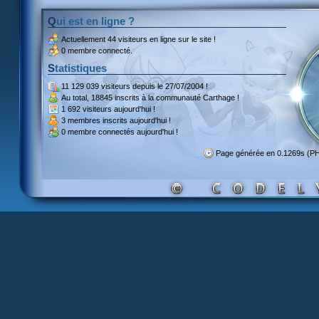
Qui est en ligne ?
Actuellement
44 visiteurs
en ligne sur le site !
0 membre connecté.
Statistiques
11 129 039 visiteurs
depuis le 27/07/2004 !
Au total,
18845 inscrits
à la communauté Carthage !
1 692 visiteurs
aujourd'hui !
3 membres inscrits
aujourd'hui !
0 membre
connectés aujourd'hui !
Page générée en 0.1269s (P