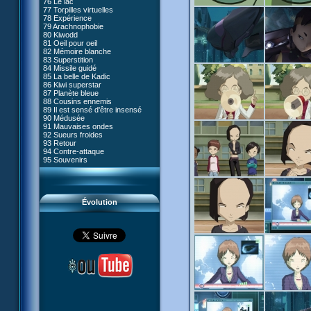
76 Le lac
#05 - Rivalité
77 Torpilles virtuelles
#06 - Soupçons
78 Expérience
#07 - Compte-à-rebours
79 Arachnophobie
#08 - Virus
80 Kiwodd
#09 - Comment tromper XANA
81 Oeil pour oeil
#10 - Le réveil du guerrier
82 Mémoire blanche
#11 - Rendez-vous
83 Superstition
#12 - Chaos à Kadic
84 Missile guidé
#13 - Vendredi 13
85 La belle de Kadic
#14 - Intrusion
86 Kiwi superstar
#15 - Les sans-codes
87 Planète bleue
#16 - Confusion
88 Cousins ennemis
#17 - Un avenir professionnel
89 Il est sensé d'être insensé
assuré
90 Médusée
#18 - Obstination
91 Mauvaises ondes
#19 - Le piège
92 Sueurs froides
#20 - Espionnage
93 Retour
#21 - Faux-semblants
94 Contre-attaque
#22 - Mutinerie
95 Souvenirs
#23 - Le blues de Jérémie
#24 - Paradoxe temporel
#25 - Hécatombe
#26 - Ultime mission
Évolution