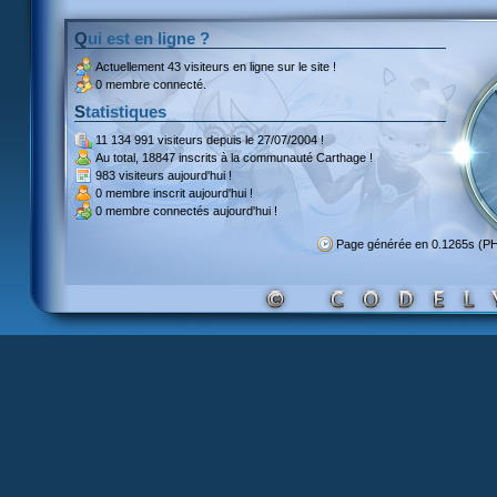
Qui est en ligne ?
Actuellement
43 visiteurs
en ligne sur le site !
0 membre connecté.
Statistiques
11 134 991 visiteurs
depuis le 27/07/2004 !
Au total,
18847 inscrits
à la communauté Carthage !
983 visiteurs
aujourd'hui !
0 membre inscrit
aujourd'hui !
0 membre
connectés aujourd'hui !
Page générée en 0.1265s (P