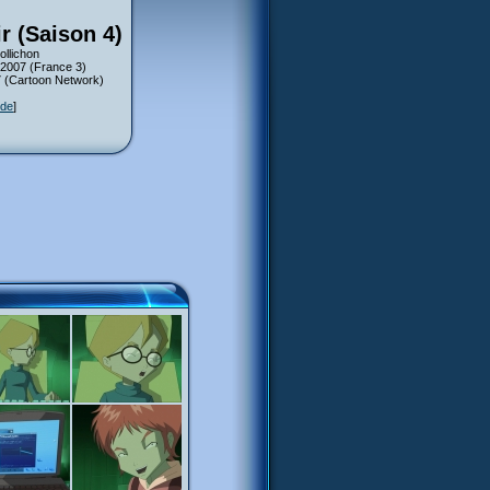
r (Saison 4)
ollichon
 2007 (France 3)
07 (Cartoon Network)
ode
]