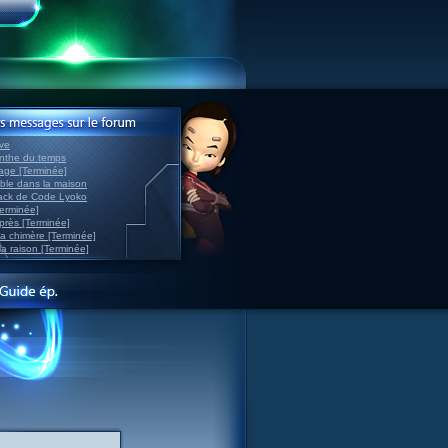
ve
inthe du temps
nage [Terminée]
able dans la maison
back de Code Lyoko
Terminée]
après [Terminée]
sa chimère [Terminée]
la raison [Terminée]