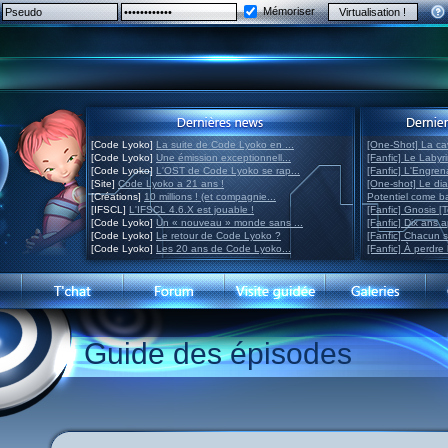
Mémoriser
[Code Lyoko]
La suite de Code Lyoko en ...
[One-Shot] La ca
[Code Lyoko]
Une émission exceptionnell...
[Fanfic] Le Labyr
[Code Lyoko]
L'OST de Code Lyoko se rap...
[Fanfic] L'Engre
[Site]
Code Lyoko a 21 ans !
[One-shot] Le di
[Créations]
10 millions ! (et compagnie...
Potentiel come 
[IFSCL]
L'IFSCL 4.6.X est jouable !
[Fanfic] Gnosis [
[Code Lyoko]
Un « nouveau » monde sans ...
[Fanfic] Dix ans 
[Code Lyoko]
Le retour de Code Lyoko ?
[Fanfic] Chacun 
[Code Lyoko]
Les 20 ans de Code Lyoko...
[Fanfic] À perdre 
Guide des épisodes