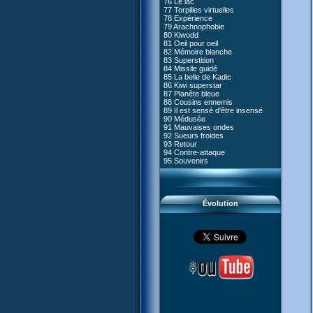
76 Le lac
#05 - Rivalité
77 Torpilles virtuelles
#06 - Soupçons
78 Expérience
#07 - Compte-à-rebours
79 Arachnophobie
#08 - Virus
80 Kiwodd
#09 - Comment tromper XANA
81 Oeil pour oeil
#10 - Le réveil du guerrier
82 Mémoire blanche
#11 - Rendez-vous
83 Superstition
#12 - Chaos à Kadic
84 Missile guidé
#13 - Vendredi 13
85 La belle de Kadic
#14 - Intrusion
86 Kiwi superstar
#15 - Les sans-codes
87 Planète bleue
#16 - Confusion
88 Cousins ennemis
#17 - Un avenir professionnel
89 Il est sensé d'être insensé
assuré
90 Médusée
#18 - Obstination
91 Mauvaises ondes
#19 - Le piège
92 Sueurs froides
#20 - Espionnage
93 Retour
#21 - Faux-semblants
94 Contre-attaque
#22 - Mutinerie
95 Souvenirs
#23 - Le blues de Jérémie
#24 - Paradoxe temporel
#25 - Hécatombe
#26 - Ultime mission
Évolution