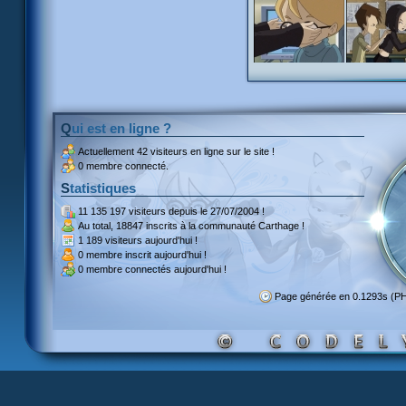
Qui est en ligne ?
Actuellement
42 visiteurs
en ligne sur le site !
0 membre connecté.
Statistiques
11 135 197 visiteurs
depuis le 27/07/2004 !
Au total,
18847 inscrits
à la communauté Carthage !
1 189 visiteurs
aujourd'hui !
0 membre inscrit
aujourd'hui !
0 membre
connectés aujourd'hui !
Page générée en 0.1293s (P