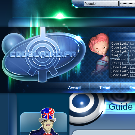
[Code Lyoko]
La 
[Code Lyoko]
Une
[Code Lyoko]
L'O
[Site]
Code Lyoko
[Créations]
10 mil
[IFSCL]
L'IFSCL 4
[Code Lyoko]
Un 
[Code Lyoko]
Le 
[Code Lyoko]
Les
Guide