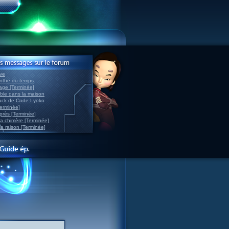
ve
inthe du temps
nage [Terminée]
able dans la maison
back de Code Lyoko
Terminée]
après [Terminée]
sa chimère [Terminée]
la raison [Terminée]