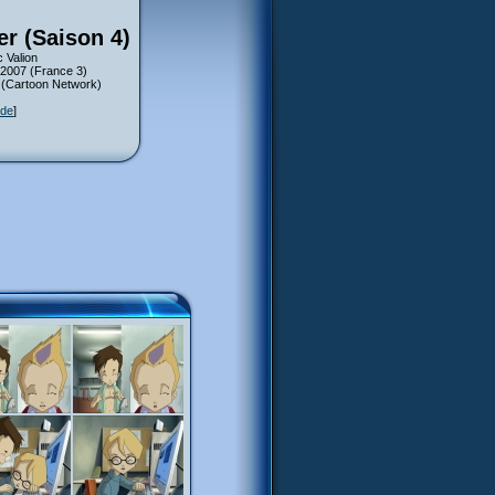
er (Saison 4)
 Valion
 2007 (France 3)
7 (Cartoon Network)
ode
]