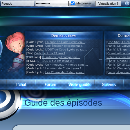
Mémoriser
[Code Lyoko]
La suite de Code Lyoko en ...
[One-Shot] La ca
[Code Lyoko]
Une émission exceptionnell...
[Fanfic] Le Labyr
[Code Lyoko]
L'OST de Code Lyoko se rap...
[Fanfic] L'Engre
[Site]
Code Lyoko a 21 ans !
[One-shot] Le di
[Créations]
10 millions ! (et compagnie...
Potentiel come 
[IFSCL]
L'IFSCL 4.6.X est jouable !
[Fanfic] Gnosis [
[Code Lyoko]
Un « nouveau » monde sans ...
[Fanfic] Dix ans 
[Code Lyoko]
Le retour de Code Lyoko ?
[Fanfic] Chacun 
[Code Lyoko]
Les 20 ans de Code Lyoko...
[Fanfic] À perdre 
Guide des épisodes