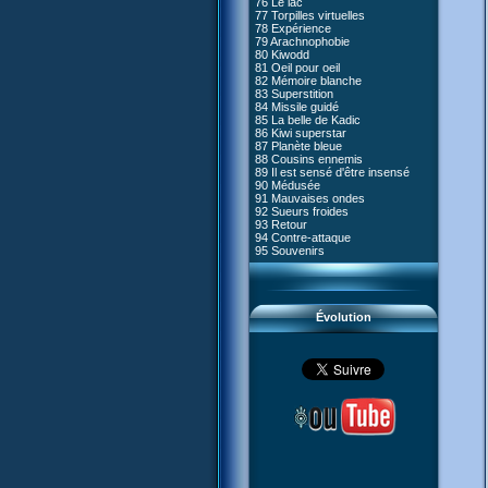
76 Le lac
#05 - Rivalité
77 Torpilles virtuelles
#06 - Soupçons
78 Expérience
#07 - Compte-à-rebours
79 Arachnophobie
#08 - Virus
80 Kiwodd
#09 - Comment tromper XANA
81 Oeil pour oeil
#10 - Le réveil du guerrier
82 Mémoire blanche
#11 - Rendez-vous
83 Superstition
#12 - Chaos à Kadic
84 Missile guidé
#13 - Vendredi 13
85 La belle de Kadic
#14 - Intrusion
86 Kiwi superstar
#15 - Les sans-codes
87 Planète bleue
#16 - Confusion
88 Cousins ennemis
#17 - Un avenir professionnel
89 Il est sensé d'être insensé
assuré
90 Médusée
#18 - Obstination
91 Mauvaises ondes
#19 - Le piège
92 Sueurs froides
#20 - Espionnage
93 Retour
#21 - Faux-semblants
94 Contre-attaque
#22 - Mutinerie
95 Souvenirs
#23 - Le blues de Jérémie
#24 - Paradoxe temporel
#25 - Hécatombe
#26 - Ultime mission
Évolution