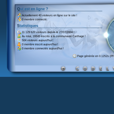
Qui est en ligne ?
Actuellement
40 visiteurs
en ligne sur le site !
0 membre connecté.
Statistiques
11 129 620 visiteurs
depuis le 27/07/2004 !
Au total,
18845 inscrits
à la communauté Carthage !
504 visiteurs
aujourd'hui !
0 membre inscrit
aujourd'hui !
0 membre
connectés aujourd'hui !
Page générée en 0.1252s (P