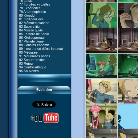
76 Le lac
#05 - Rivalité
77 Torpilles virtuelles
#06 - Soupçons
78 Expérience
#07 - Compte-à-rebours
79 Arachnophobie
#08 - Virus
80 Kiwodd
#09 - Comment tromper XANA
81 Oeil pour oeil
#10 - Le réveil du guerrier
82 Mémoire blanche
#11 - Rendez-vous
83 Superstition
#12 - Chaos à Kadic
84 Missile guidé
#13 - Vendredi 13
85 La belle de Kadic
#14 - Intrusion
86 Kiwi superstar
#15 - Les sans-codes
87 Planète bleue
#16 - Confusion
88 Cousins ennemis
#17 - Un avenir professionnel
89 Il est sensé d'être insensé
assuré
90 Médusée
#18 - Obstination
91 Mauvaises ondes
#19 - Le piège
92 Sueurs froides
#20 - Espionnage
93 Retour
#21 - Faux-semblants
94 Contre-attaque
#22 - Mutinerie
95 Souvenirs
#23 - Le blues de Jérémie
#24 - Paradoxe temporel
#25 - Hécatombe
#26 - Ultime mission
Évolution