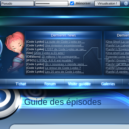
Mémoriser
[Code Lyoko]
La suite de Code Lyoko en ...
[One-Shot] La ca
[Code Lyoko]
Une émission exceptionnell...
[Fanfic] Le Labyr
[Code Lyoko]
L'OST de Code Lyoko se rap...
[Fanfic] L'Engre
[Site]
Code Lyoko a 21 ans !
[One-shot] Le di
[Créations]
10 millions ! (et compagnie...
Potentiel come 
[IFSCL]
L'IFSCL 4.6.X est jouable !
[Fanfic] Gnosis [
[Code Lyoko]
Un « nouveau » monde sans ...
[Fanfic] Dix ans 
[Code Lyoko]
Le retour de Code Lyoko ?
[Fanfic] Chacun 
[Code Lyoko]
Les 20 ans de Code Lyoko...
[Fanfic] À perdre 
Guide des épisodes