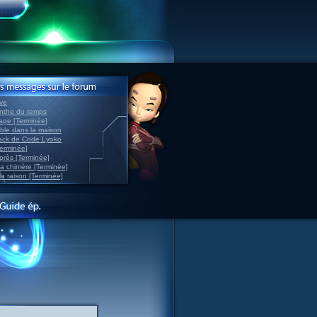
ve
inthe du temps
nage [Terminée]
able dans la maison
back de Code Lyoko
Terminée]
après [Terminée]
sa chimère [Terminée]
la raison [Terminée]