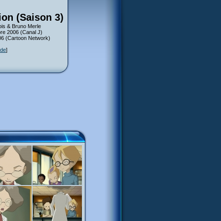
ion (Saison 3)
is & Bruno Merle
bre 2006 (Canal J)
006 (Cartoon Network)
ode
]