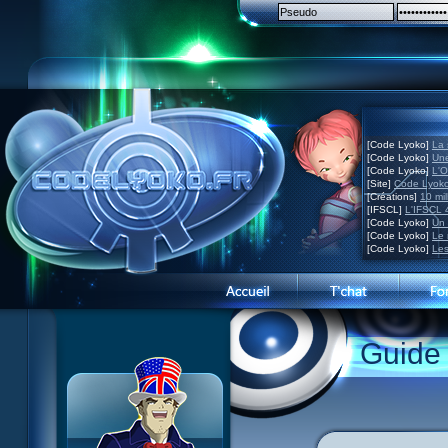
[Code Lyoko]
La 
[Code Lyoko]
Une
[Code Lyoko]
L'O
[Site]
Code Lyoko
[Créations]
10 mil
[IFSCL]
L'IFSCL 4
[Code Lyoko]
Un 
[Code Lyoko]
Le 
[Code Lyoko]
Les
Guide