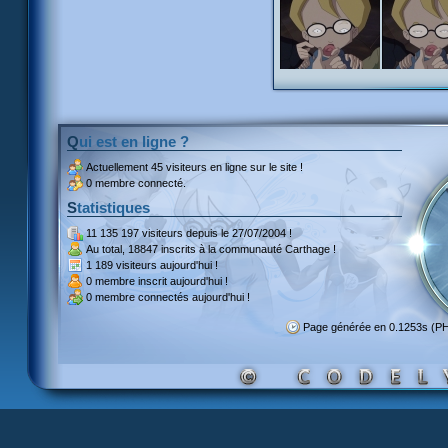
Qui est en ligne ?
Actuellement
45 visiteurs
en ligne sur le site !
0 membre connecté.
Statistiques
11 135 197 visiteurs
depuis le 27/07/2004 !
Au total,
18847 inscrits
à la communauté Carthage !
1 189 visiteurs
aujourd'hui !
0 membre inscrit
aujourd'hui !
0 membre
connectés aujourd'hui !
Page générée en 0.1253s (P