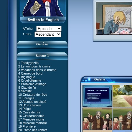
Afficher :
Le réveil de XANA (Partie 1)
Ordre :
Le réveil de XANA (Partie 2)
Genèse
Saison 1
1 Teddygozilla
2 Le voir pour le croire
3 Vacances dans la brume
4 Carnet de bord
27 Nouvelle donne
5 Big bogue
28 Terre inconnue
Galerie
6 Cruel dilemme
29 Exploration
66 Renaissance
7 Problème d'image
30 Un grand jour
67 Mauvaise réplique
8 Clap de fin
31 Mister Pück
68 Première partie
9 Satellite
32 Saint Valentin
69 Double foyer
10 Créature de rêve
33 Mix final
70 Skidbladnir
11 Enragés
34 Chaînon manquant
71 Premier voyage
12 Attaque en piqué
35 Les jeux sont faits
72 Leçon de choses
13 D'un cheveu
#01 - XANA 2.0
36 Marabounta
73 Réplika
14 Piège
#02 - Cortex
37 Intérêt commun
74 Je préfère ne pas en parler !
15 Crise de rire
#03 - Spectromania
38 Tentation
75 Corps céleste
16 Claustrophobie
#04 - Madame Einstein
39 Mauvaise conduite
76 Le lac
17 Mémoire morte
#05 - Rivalité
40 Contagion
77 Torpilles virtuelles
18 Musique mortelle
#06 - Soupçons
41 Ultimatum
78 Expérience
19 Frontière
#07 - Compte-à-rebours
42 Désordre
79 Arachnophobie
20 L'âme des robots
#08 - Virus
43 Mon meilleur ennemi
53 Droit au coeur