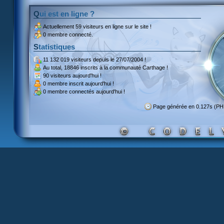
Qui est en ligne ?
Actuellement
59 visiteurs
en ligne sur le site !
0 membre connecté.
Statistiques
11 132 019 visiteurs
depuis le 27/07/2004 !
Au total,
18846 inscrits
à la communauté Carthage !
90 visiteurs
aujourd'hui !
0 membre inscrit
aujourd'hui !
0 membre
connectés aujourd'hui !
Page générée en 0.127s (PH