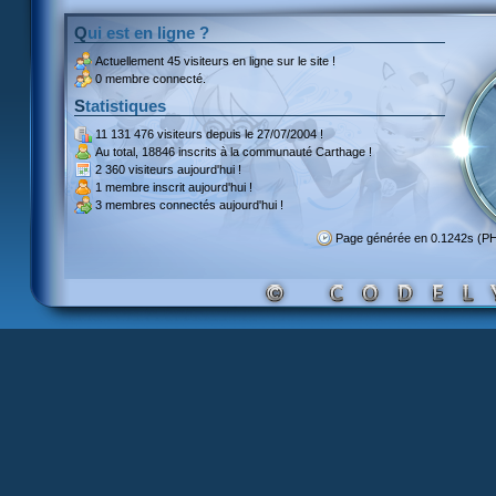
Qui est en ligne ?
Actuellement
45 visiteurs
en ligne sur le site !
0 membre connecté.
Statistiques
11 131 476 visiteurs
depuis le 27/07/2004 !
Au total,
18846 inscrits
à la communauté Carthage !
2 360 visiteurs
aujourd'hui !
1 membre inscrit
aujourd'hui !
3 membres
connectés aujourd'hui !
Page générée en 0.1242s (P