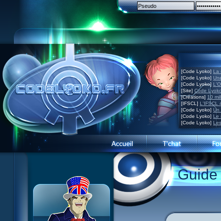
[Code Lyoko]
La 
[Code Lyoko]
Une
[Code Lyoko]
L'O
[Site]
Code Lyoko
[Créations]
10 mil
[IFSCL]
L'IFSCL 4
[Code Lyoko]
Un 
[Code Lyoko]
Le 
[Code Lyoko]
Les
1 Teddygozilla
2 Le voir pour le croire
3 Vacances dans la brume
Guide
4 Carnet de bord
5 Big bogue
6 Cruel dilemme
7 Problème d'image
8 Clap de fin
9 Satellite
10 Créature de rêve
11 Enragés
12 Attaque en piqué