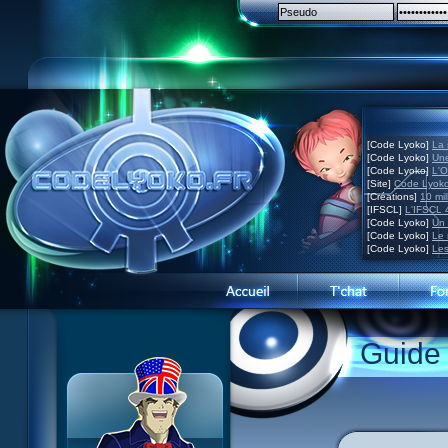
[Code Lyoko]
La 
[Code Lyoko]
Une
[Code Lyoko]
L'O
[Site]
Code Lyoko
[Créations]
10 mil
[IFSCL]
L'IFSCL 4
[Code Lyoko]
Un 
[Code Lyoko]
Le 
[Code Lyoko]
Les
1 Teddygozilla
2 Le voir pour le croire
3 Vacances dans la brume
Guide
4 Carnet de bord
5 Big bogue
6 Cruel dilemme
7 Problème d'image
8 Clap de fin
9 Satellite
10 Créature de rêve
11 Enragés
12 Attaque en piqué