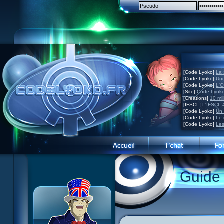
[Code Lyoko]
La 
[Code Lyoko]
Une
[Code Lyoko]
L'O
[Site]
Code Lyoko
[Créations]
10 mil
[IFSCL]
L'IFSCL 4
[Code Lyoko]
Un 
[Code Lyoko]
Le 
[Code Lyoko]
Les
1 Teddygozilla
2 Le voir pour le croire
3 Vacances dans la brume
Guide
4 Carnet de bord
5 Big bogue
6 Cruel dilemme
7 Problème d'image
8 Clap de fin
9 Satellite
10 Créature de rêve
11 Enragés
12 Attaque en piqué