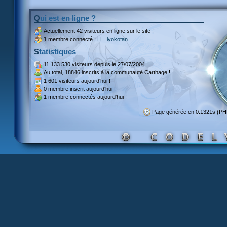
Qui est en ligne ?
Actuellement
42 visiteurs
en ligne sur le site !
1 membre connecté :
LE_lyokofan
Statistiques
11 133 530 visiteurs
depuis le 27/07/2004 !
Au total,
18846 inscrits
à la communauté Carthage !
1 601 visiteurs
aujourd'hui !
0 membre inscrit
aujourd'hui !
1 membre
connectés aujourd'hui !
Page générée en 0.1321s (P