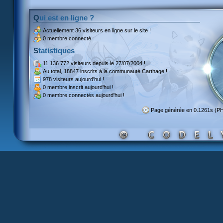
Qui est en ligne ?
Actuellement
36 visiteurs
en ligne sur le site !
0 membre connecté.
Statistiques
11 136 772 visiteurs
depuis le 27/07/2004 !
Au total,
18847 inscrits
à la communauté Carthage !
978 visiteurs
aujourd'hui !
0 membre inscrit
aujourd'hui !
0 membre
connectés aujourd'hui !
Page générée en 0.1261s (P