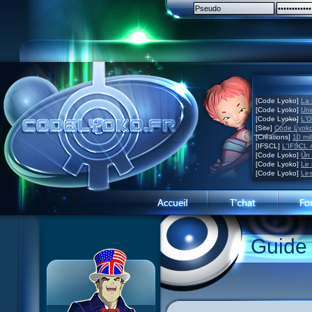
[Code Lyoko]
La 
[Code Lyoko]
Une
[Code Lyoko]
L'O
[Site]
Code Lyoko
[Créations]
10 mil
[IFSCL]
L'IFSCL 4
[Code Lyoko]
Un 
[Code Lyoko]
Le 
[Code Lyoko]
Les
1 Teddygozilla
2 Le voir pour le croire
3 Vacances dans la brume
Guide
4 Carnet de bord
5 Big bogue
6 Cruel dilemme
7 Problème d'image
8 Clap de fin
9 Satellite
10 Créature de rêve
11 Enragés
12 Attaque en piqué