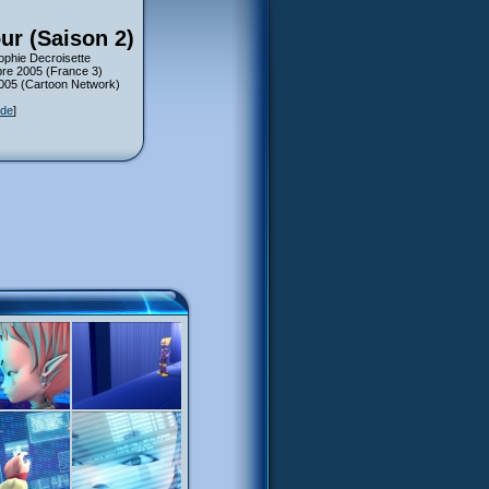
ur (Saison 2)
ophie Decroisette
bre 2005 (France 3)
2005 (Cartoon Network)
ode
]