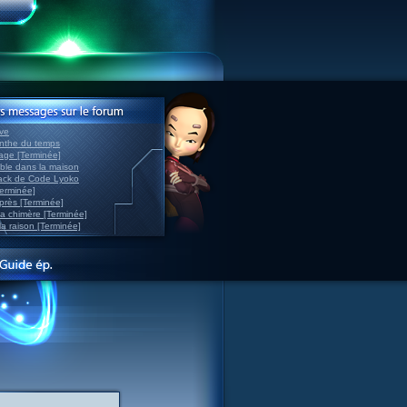
ve
inthe du temps
nage [Terminée]
able dans la maison
back de Code Lyoko
Terminée]
après [Terminée]
sa chimère [Terminée]
la raison [Terminée]