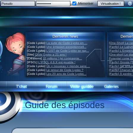
Mémoriser
[Code Lyoko]
La suite de Code Lyoko en ...
[One-Shot] La ca
[Code Lyoko]
Une émission exceptionnell...
[Fanfic] Le Labyr
[Code Lyoko]
L'OST de Code Lyoko se rap...
[Fanfic] L'Engre
[Site]
Code Lyoko a 21 ans !
[One-shot] Le di
[Créations]
10 millions ! (et compagnie...
Potentiel come 
[IFSCL]
L'IFSCL 4.6.X est jouable !
[Fanfic] Gnosis [
[Code Lyoko]
Un « nouveau » monde sans ...
[Fanfic] Dix ans 
[Code Lyoko]
Le retour de Code Lyoko ?
[Fanfic] Chacun 
[Code Lyoko]
Les 20 ans de Code Lyoko...
[Fanfic] À perdre 
Guide des épisodes