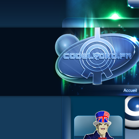
1 Teddygozilla
2 Le voir pour le croire
3 Vacances dans la brume
4 Carnet de bord
5 Big bogue
6 Cruel dilemme
7 Problème d'image
8 Clap de fin
9 Satellite
10 Créature de rêve
11 Enragés
12 Attaque en piqué