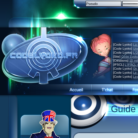
[Code Lyoko]
La 
[Code Lyoko]
Une
[Code Lyoko]
L'O
[Site]
Code Lyoko
[Créations]
10 mil
[IFSCL]
L'IFSCL 4
[Code Lyoko]
Un 
[Code Lyoko]
Le 
[Code Lyoko]
Les
Guide