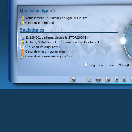
Qui est en ligne ?
Actuellement
37 visiteurs
en ligne sur le site !
0 membre connecté.
Statistiques
11 128 261 visiteurs
depuis le 27/07/2004 !
Au total,
18841 inscrits
à la communauté Carthage !
914 visiteurs
aujourd'hui !
0 membre inscrit
aujourd'hui !
0 membre
connectés aujourd'hui !
Page générée en 0.1395s (P