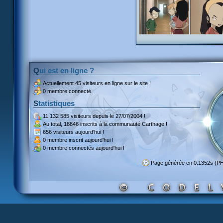
Qui est en ligne ?
Actuellement
45 visiteurs
en ligne sur le site !
0 membre connecté.
Statistiques
11 132 585 visiteurs
depuis le 27/07/2004 !
Au total,
18846 inscrits
à la communauté Carthage !
656 visiteurs
aujourd'hui !
0 membre inscrit
aujourd'hui !
0 membre
connectés aujourd'hui !
Page générée en 0.1352s (P