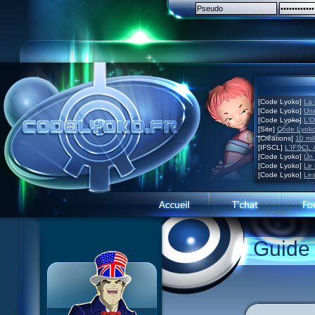
[Code Lyoko]
La 
[Code Lyoko]
Une
[Code Lyoko]
L'O
[Site]
Code Lyoko
[Créations]
10 mil
[IFSCL]
L'IFSCL 4
[Code Lyoko]
Un 
[Code Lyoko]
Le 
[Code Lyoko]
Les
Guide