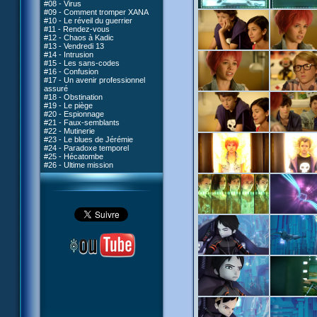
#08 - Virus
#09 - Comment tromper XANA
#10 - Le réveil du guerrier
#11 - Rendez-vous
#12 - Chaos à Kadic
#13 - Vendredi 13
#14 - Intrusion
#15 - Les sans-codes
#16 - Confusion
#17 - Un avenir professionnel
assuré
#18 - Obstination
#19 - Le piège
#20 - Espionnage
#21 - Faux-semblants
#22 - Mutinerie
#23 - Le blues de Jérémie
#24 - Paradoxe temporel
#25 - Hécatombe
#26 - Ultime mission