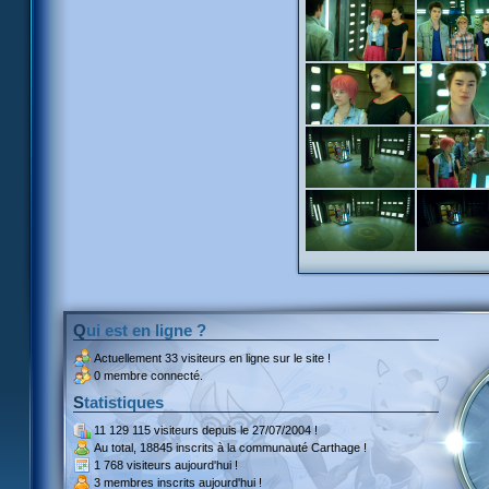
Qui est en ligne ?
Actuellement
33 visiteurs
en ligne sur le site !
0 membre connecté.
Statistiques
11 129 115 visiteurs
depuis le 27/07/2004 !
Au total,
18845 inscrits
à la communauté Carthage !
1 768 visiteurs
aujourd'hui !
3 membres inscrits
aujourd'hui !