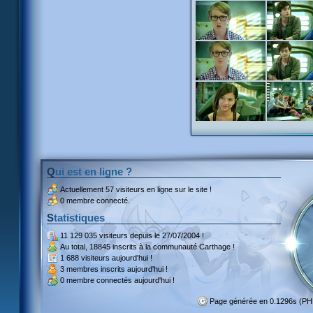
Qui est en ligne ?
Actuellement
57 visiteurs
en ligne sur le site !
0 membre connecté.
Statistiques
11 129 035 visiteurs
depuis le 27/07/2004 !
Au total,
18845 inscrits
à la communauté Carthage !
1 688 visiteurs
aujourd'hui !
3 membres inscrits
aujourd'hui !
0 membre
connectés aujourd'hui !
Page générée en 0.1296s (P