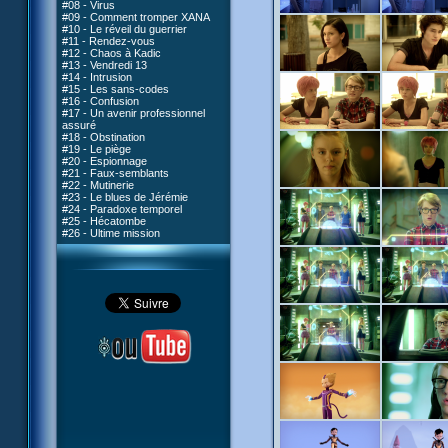
#08 - Virus
#09 - Comment tromper XANA
#10 - Le réveil du guerrier
#11 - Rendez-vous
#12 - Chaos à Kadic
#13 - Vendredi 13
#14 - Intrusion
#15 - Les sans-codes
#16 - Confusion
#17 - Un avenir professionnel
assuré
#18 - Obstination
#19 - Le piège
#20 - Espionnage
#21 - Faux-semblants
#22 - Mutinerie
#23 - Le blues de Jérémie
#24 - Paradoxe temporel
#25 - Hécatombe
#26 - Ultime mission